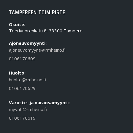
TAMPEREEN TOIMIPISTE
Osoite:
Teerivuorenkatu 8, 33300 Tampere
Ajoneuvomyynti:
ajoneuvomyynti@rmheino.fi
0106170609
Huolto:
huolto@rmheino.fi
0106170629
Varuste- ja varaosamyynti:
myynti@rmheino.fi
0106170619