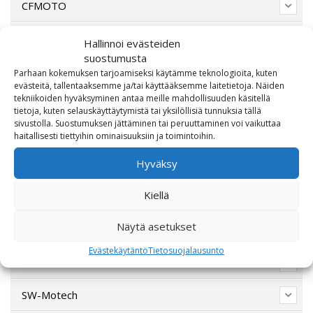
CFMOTO
Ducati
Hallinnoi evästeiden
suostumusta
Harley-Davidson
Parhaan kokemuksen tarjoamiseksi käytämme teknologioita, kuten
evästeitä, tallentaaksemme ja/tai käyttääksemme laitetietoja. Näiden
tekniikoiden hyväksyminen antaa meille mahdollisuuden käsitellä
Indian Motorcycle
tietoja, kuten selauskäyttäytymistä tai yksilöllisiä tunnuksia tällä
sivustolla. Suostumuksen jättäminen tai peruuttaminen voi vaikuttaa
Lahjakortti
haitallisesti tiettyihin ominaisuuksiin ja toimintoihin.
Hyväksy
Lisävarusteet
Kiellä
Poistotori
Näytä asetukset
Polaris
Evästekäytäntö
Tietosuojalausunto
Suzuki
SW-Motech