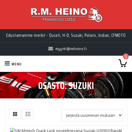
Edustamamme merkit - Ducati, H-D, Suzuki, Polaris, Indian, CFMOTO
myynti@rmheino.fi
0
MENU
OSASTO:
SUZUKI