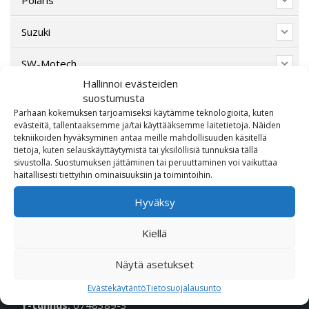
Suzuki
SW-Motech
Hallinnoi evästeiden
Varaosat/Sekalaiset
suostumusta
Parhaan kokemuksen tarjoamiseksi käytämme teknologioita, kuten
evästeitä, tallentaaksemme ja/tai käyttääksemme laitetietoja. Näiden
tekniikoiden hyväksyminen antaa meille mahdollisuuden käsitellä
tietoja, kuten selauskäyttäytymistä tai yksilöllisiä tunnuksia tällä
sivustolla. Suostumuksen jättäminen tai peruuttaminen voi vaikuttaa
haitallisesti tiettyihin ominaisuuksiin ja toimintoihin.
Hyväksy
Kiellä
OTA MEIHIN YHTEYTTÄ!
Näytä asetukset
Puhelin (Vaihde):
010 617 0600
Evästekäytäntö
Tietosuojalausunto
Sähköposti:
etunimi.sukunimi@rmheino.fi
Y-tunnus:
0748389-3