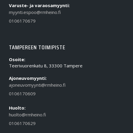
Varuste- ja varaosamyynti:
myynti.espoo@rmheino.fi
0106170679
TAMPEREEN TOIMIPISTE
Osoite:
Teerivuorenkatu 8, 33300 Tampere
Ajoneuvomyynti:
ajoneuvomyynti@rmheino.fi
0106170609
Huolto:
huolto@rmheino.fi
0106170629