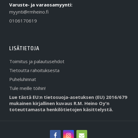
Varuste- ja varaosamyynti:
myynti@rmheino.fi
0106170619
LISÄTIETOJA
Toimitus ja palautusehdot
Tietoutta rahoituksesta
Puheluhinnat
Tule meille töihin!
Lue tästä EU:n tietosuoja-asetuksen (EU) 2016/679
mukainen kirjallinen kuvaus R.M. Heino Oy'n
toteuttamasta henkilötietojen käsittelystä.