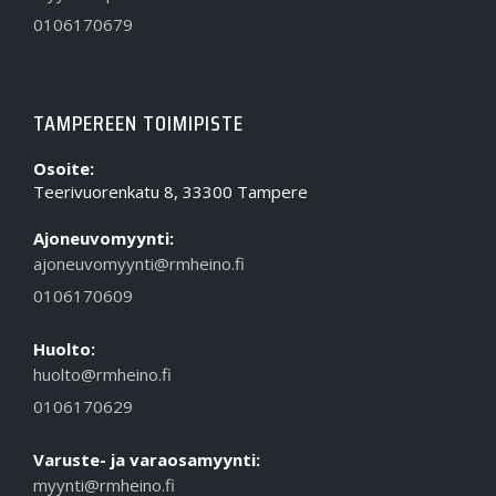
0106170679
TAMPEREEN TOIMIPISTE
Osoite:
Teerivuorenkatu 8, 33300 Tampere
Ajoneuvomyynti:
ajoneuvomyynti@rmheino.fi
0106170609
Huolto:
huolto@rmheino.fi
0106170629
Varuste- ja varaosamyynti:
myynti@rmheino.fi