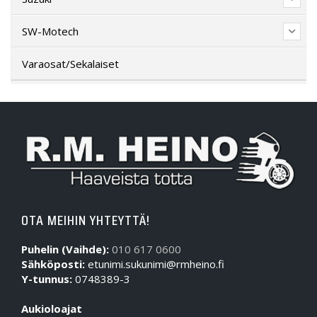
SW-Motech
Varaosat/Sekalaiset
OTA MEIHIN YHTEYTTÄ!
Puhelin (Vaihde):
010 617 0600
Sähköposti:
etunimi.sukunimi@rmheino.fi
Y-tunnus:
0748389-3
Aukioloajat