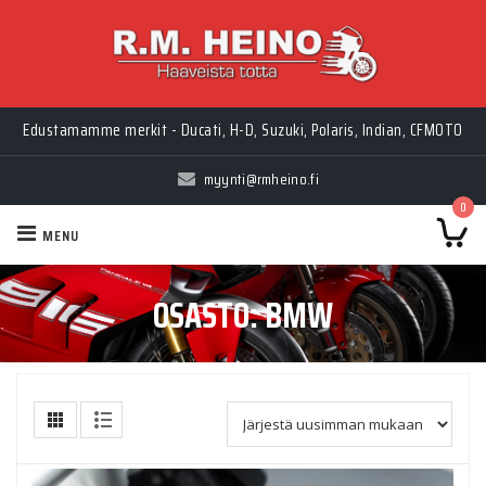
Myynti Ma-Pe 10-18, La 10-14, Huolto Ma-Pe 9-17
Edustamamme merkit - Ducati, H-D, Suzuki, Polaris, Indian, CFMOTO
myynti@rmheino.fi
0
MENU
OSASTO:
BMW