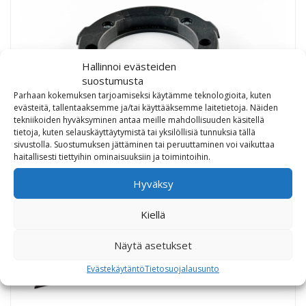
Hallinnoi evästeiden
suostumusta
Parhaan kokemuksen tarjoamiseksi käytämme teknologioita, kuten
evästeitä, tallentaaksemme ja/tai käyttääksemme laitetietoja. Näiden
tekniikoiden hyväksyminen antaa meille mahdollisuuden käsitellä
tietoja, kuten selauskäyttäytymistä tai yksilöllisiä tunnuksia tällä
sivustolla. Suostumuksen jättäminen tai peruuttaminen voi vaikuttaa
haitallisesti tiettyihin ominaisuuksiin ja toimintoihin.
EVO tankkilaukun kiinnike BMW F650ST/Funduro 5
ruuvia
Hyväksy
30,40
€
Kiellä
Näytä asetukset
Evästekäytäntö
Tietosuojalausunto