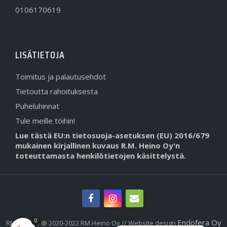
0106170619
LISÄTIETOJA
Toimitus ja palautusehdot
Tietoutta rahoituksesta
Puheluhinnat
Tule meille töihin!
Lue tästä EU:n tietosuoja-asetuksen (EU) 2016/679
mukainen kirjallinen kuvaus R.M. Heino Oy'n
toteuttamasta henkilötietojen käsittelystä.
0
Endofera Oy
RMHeino.fi @ 2020-2022 RM Heino Oy // Website design