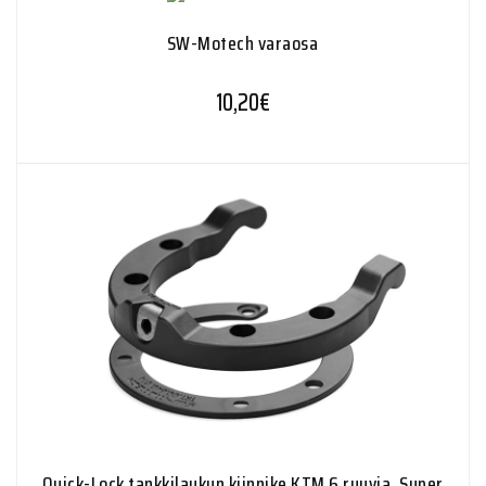
SW-Motech varaosa
10,20
€
Quick-Lock tankkilaukun kiinnike KTM 6 ruuvia, Super