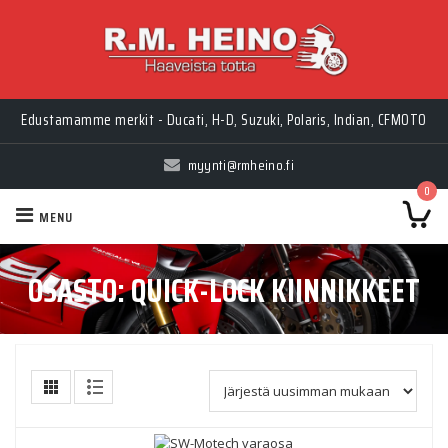
Edustamamme merkit - Ducati, H-D, Suzuki, Polaris, Indian, CFMOTO
myynti@rmheino.fi
0
MENU
OSASTO:
QUICK-LOCK KIINNIKKEET