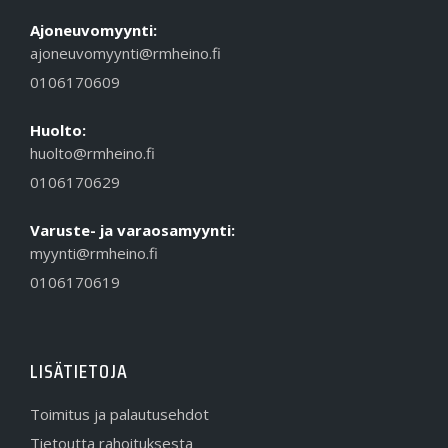
Ajoneuvomyynti:
ajoneuvomyynti@rmheino.fi
0106170609
Huolto:
huolto@rmheino.fi
0106170629
Varuste- ja varaosamyynti:
myynti@rmheino.fi
0106170619
LISÄTIETOJA
Toimitus ja palautusehdot
Tietoutta rahoituksesta