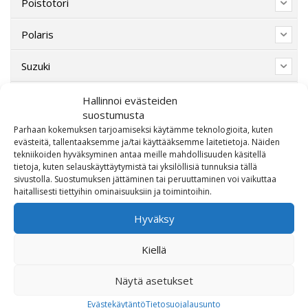
Poistotori
Polaris
Suzuki
SW-Motech
Hallinnoi evästeiden
suostumusta
Varaosat/Sekalaiset
Parhaan kokemuksen tarjoamiseksi käytämme teknologioita, kuten
evästeitä, tallentaaksemme ja/tai käyttääksemme laitetietoja. Näiden
tekniikoiden hyväksyminen antaa meille mahdollisuuden käsitellä
tietoja, kuten selauskäyttäytymistä tai yksilöllisiä tunnuksia tällä
sivustolla. Suostumuksen jättäminen tai peruuttaminen voi vaikuttaa
haitallisesti tiettyihin ominaisuuksiin ja toimintoihin.
Hyväksy
Kiellä
OTA MEIHIN YHTEYTTÄ!
Näytä asetukset
Evästekäytäntö
Tietosuojalausunto