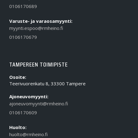
0106170689
Varuste- ja varaosamyynti:
myynti.espoo@rmheino.fi
0106170679
TAMPEREEN TOIMIPISTE
Osoite:
Teerivuorenkatu 8, 33300 Tampere
Ajoneuvomyynti:
ajoneuvomyynti@rmheino.fi
0106170609
Huolto:
huolto@rmheino.fi