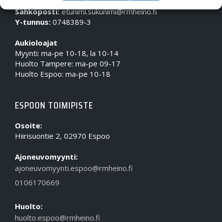
Puhelin (Vaihde):
010 617 0600
Sähköposti:
etunimi.sukunimi@rmheino.fi
Y-tunnus:
0748389-3
Aukioloajat
Myynti: ma-pe 10-18, la 10-14
Huolto Tampere: ma-pe 09-17
Huolto Espoo: ma-pe 10-18
ESPOON TOIMIPISTE
Osoite:
Hiirisuontie 2, 02970 Espoo
Ajoneuvomyynti:
ajoneuvomyynti.espoo@rmheino.fi
0106170669
Huolto:
huolto.espoo@rmheino.fi