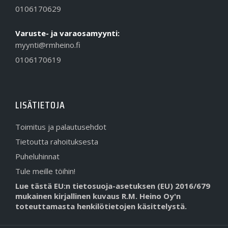
0106170629
Varuste- ja varaosamyynti:
myynti@rmheino.fi
0106170619
LISÄTIETOJA
Toimitus ja palautusehdot
Tietoutta rahoituksesta
Puheluhinnat
Tule meille töihin!
Lue tästä EU:n tietosuoja-asetuksen (EU) 2016/679
mukainen kirjallinen kuvaus R.M. Heino Oy'n
toteuttamasta henkilötietojen käsittelystä.