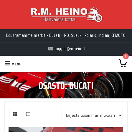
Edustamamme merkit - Ducati, H-D, Suzuki, Polaris, Indian, CFMOTO
myynti@rmheino.fi
0
MENU
OSASTO:
DUCATI