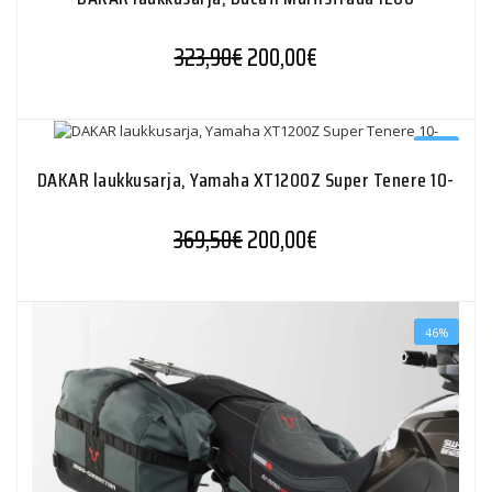
Alkuperäinen hinta oli: 323,90
Nykyinen hinta on: 2
323,90
€
200,00
€
46%
DAKAR laukkusarja, Yamaha XT1200Z Super Tenere 10-
Alkuperäinen hinta oli: 369,5
Nykyinen hinta on: 2
369,50
€
200,00
€
46%