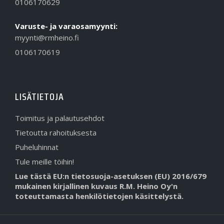
0106170629
Varuste- ja varaosamyynti:
myynti@rmheino.fi
0106170619
LISÄTIETOJA
Toimitus ja palautusehdot
Tietoutta rahoituksesta
Puheluhinnat
Tule meille töihin!
Lue tästä EU:n tietosuoja-asetuksen (EU) 2016/679
mukainen kirjallinen kuvaus R.M. Heino Oy'n
toteuttamasta henkilötietojen käsittelystä.