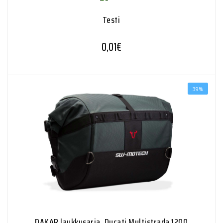
Testi
0,01
€
39%
DAKAR laukkusarja, Ducati Multistrada 1200