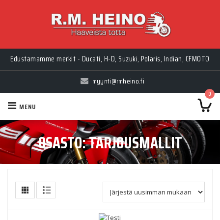
Edustamamme merkit - Ducati, H-D, Suzuki, Polaris, Indian, CFMOTO
myynti@rmheino.fi
0
MENU
OSASTO:
TARJOUSMALLIT