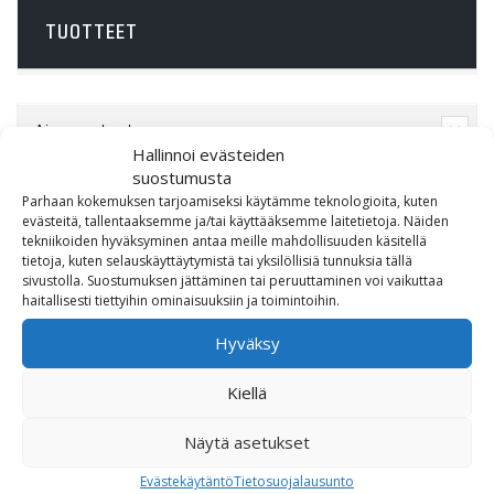
TUOTTEET
Ajovarusteet
Hallinnoi evästeiden
suostumusta
CFMOTO
Parhaan kokemuksen tarjoamiseksi käytämme teknologioita, kuten
evästeitä, tallentaaksemme ja/tai käyttääksemme laitetietoja. Näiden
Ducati
tekniikoiden hyväksyminen antaa meille mahdollisuuden käsitellä
tietoja, kuten selauskäyttäytymistä tai yksilöllisiä tunnuksia tällä
Harley-Davidson
sivustolla. Suostumuksen jättäminen tai peruuttaminen voi vaikuttaa
haitallisesti tiettyihin ominaisuuksiin ja toimintoihin.
Indian Motorcycle
Hyväksy
Lahjakortti
Kiellä
Lisävarusteet
Näytä asetukset
Evästekäytäntö
Tietosuojalausunto
Poistotori