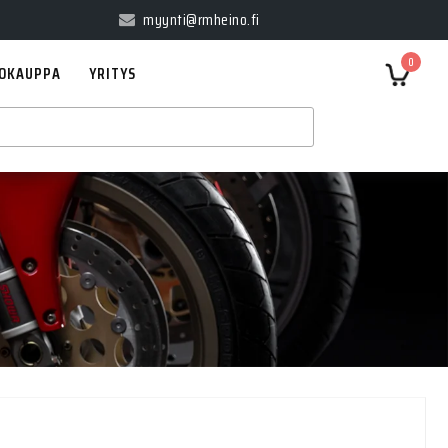
myynti@rmheino.fi
0
OKAUPPA
YRITYS