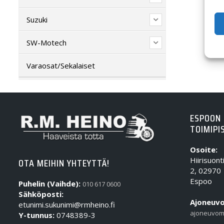
Suzuki
SW-Motech
Varaosat/Sekalaiset
ESPOON
TOIMIPI
Osoite:
Hiirisuont
OTA MEIHIN YHTEYTTÄ!
2, 02970
Espoo
Puhelin (Vaihde):
010 617 0600
Sähköposti:
Ajoneuvo
etunimi.sukunimi@rmheino.fi
ajoneuvom
Y-tunnus:
0748389-3