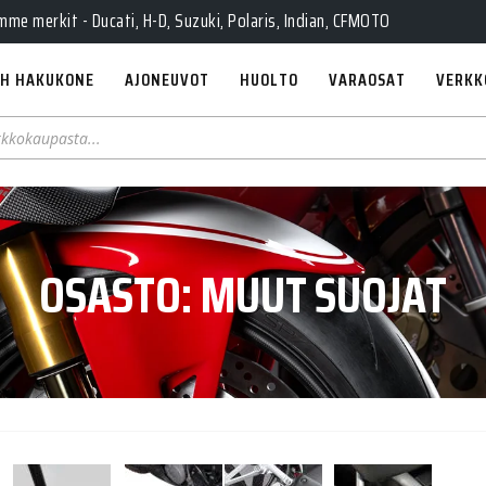
e merkit - Ducati, H-D, Suzuki, Polaris, Indian, CFMOTO
H HAKUKONE
AJONEUVOT
HUOLTO
VARAOSAT
VERKK
OSASTO:
MUUT SUOJAT