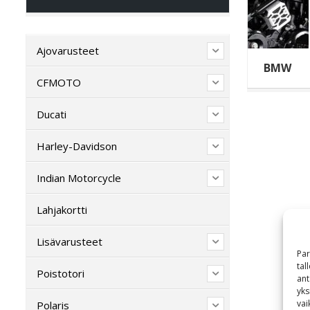
Ajovarusteet
BMW
CFMOTO
Ducati
Harley-Davidson
Indian Motorcycle
Lahjakortti
Lisävarusteet
Par
tal
Poistotori
ant
yks
vai
Polaris