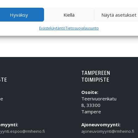
Hyväksy
Kiellä
Näytä asetukset
Evästekäytäntö
Tietosuojalausunto
TAMPEREEN
STE
TOIMIPISTE
Osoite:
ie
Teerivuorenkatu
8, 33300
Tampere
myynti:
Ajoneuvomyynti:
yynti.espoo@rmheino.fi
ajoneuvomyynti@rmheino.fi