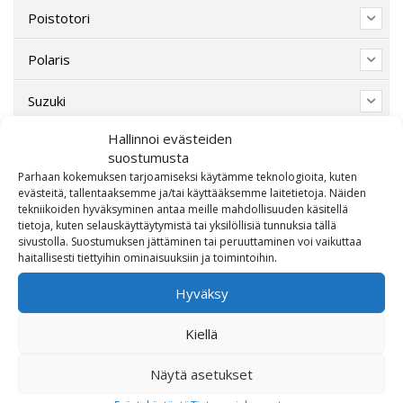
Poistotori
Polaris
Suzuki
Hallinnoi evästeiden
SW-Motech
suostumusta
Parhaan kokemuksen tarjoamiseksi käytämme teknologioita, kuten
Varaosat/Sekalaiset
evästeitä, tallentaaksemme ja/tai käyttääksemme laitetietoja. Näiden
tekniikoiden hyväksyminen antaa meille mahdollisuuden käsitellä
tietoja, kuten selauskäyttäytymistä tai yksilöllisiä tunnuksia tällä
sivustolla. Suostumuksen jättäminen tai peruuttaminen voi vaikuttaa
haitallisesti tiettyihin ominaisuuksiin ja toimintoihin.
Hyväksy
Kiellä
Näytä asetukset
OTA MEIHIN YHTEYTTÄ!