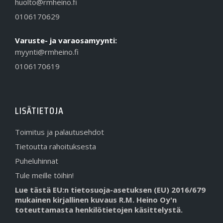
huolto@rmheino.fi
0106170629
Varuste- ja varaosamyynti:
myynti@rmheino.fi
0106170619
LISÄTIETOJA
Toimitus ja palautusehdot
Tietoutta rahoituksesta
Puheluhinnat
Tule meille töihin!
Lue tästä EU:n tietosuoja-asetuksen (EU) 2016/679
mukainen kirjallinen kuvaus R.M. Heino Oy'n
toteuttamasta henkilötietojen käsittelystä.