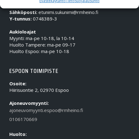
Evästekäytäntö
Tietosuojalausunto
Puhelin (Vaihde):
010 617 0600
Sähköposti:
etunimi.sukunimi@rmheino.fi
Y-tunnus:
0748389-3
Aukioloajat
Myynti: ma-pe 10-18, la 10-14
Huolto Tampere: ma-pe 09-17
Huolto Espoo: ma-pe 10-18
ESPOON TOIMIPISTE
Osoite:
Hiirisuontie 2, 02970 Espoo
Ajoneuvomyynti:
ajoneuvomyynti.espoo@rmheino.fi
0106170669
Huolto: