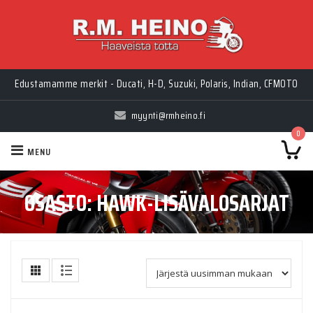
Edustamamme merkit - Ducati, H-D, Suzuki, Polaris, Indian, CFMOTO
myynti@rmheino.fi
0
MENU
OSASTO:
HAWK-LISÄVALOSARJAT