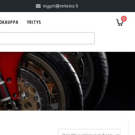
myynti@rmheino.fi
0
OKAUPPA
YRITYS