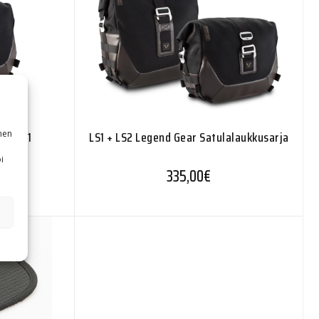
nen
kku LS1
LS1 + LS2 Legend Gear Satulalaukkusarja
i
335,00
€