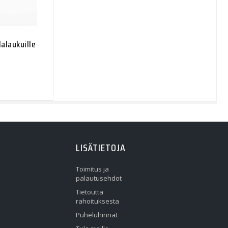
lalaukuille
LISÄTIETOJA
Toimitus ja
palautusehdot
Tietoutta
rahoituksesta
Puheluhinnat