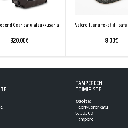
 Legend Gear satulalaukkusarja
Velcro tyyny tekstiili-satu
320,00
€
8,00
€
TAMPEREEN
STE
TOIMIPISTE
Osoite:
ie
Teerivuorenkatu
8, 33300
Tampere