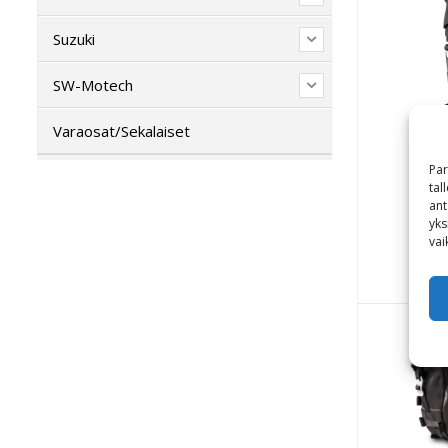
Suzuki
SW-Motech
Varaosat/Sekalaiset
Par
tal
Lege
ant
yks
vai