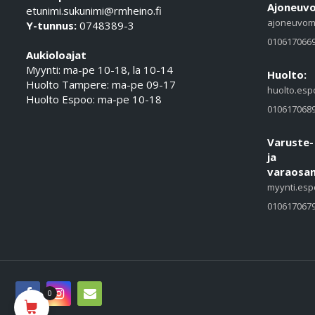
Ajoneuvo
etunimi.sukunimi@rmheino.fi
ajoneuvom
Y-tunnus:
0748389-3
010617066
Aukioloajat
Myynti: ma-pe 10-18, la 10-14
Huolto:
Huolto Tampere: ma-pe 09-17
huolto.esp
Huolto Espoo: ma-pe 10-18
010617068
Varuste-
ja
varaosam
myynti.esp
010617067
0