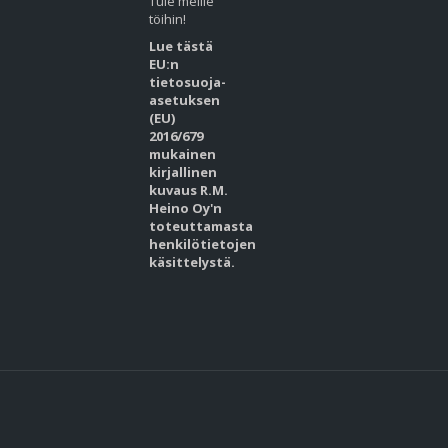
Tule meille
töihin!
Lue tästä
EU:n
tietosuoja-
asetuksen
(EU)
2016/679
mukainen
kirjallinen
kuvaus R.M.
Heino Oy'n
toteuttamasta
henkilötietojen
käsittelystä.