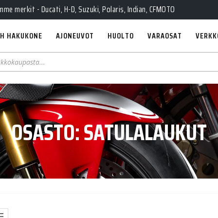
e merkit - Ducati, H-D, Suzuki, Polaris, Indian, CFMOTO
H HAKUKONE
AJONEUVOT
HUOLTO
VARAOSAT
VERKK
OSASTO:
SATULALAUKUT