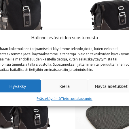
Hallinnoi evästeiden suostumusta
haan kokemuksen tarjoamiseksi käytämme teknologioita, kuten evästeitä,
lentaaksemme ja/tai käyttääksemme laitetietoja. Näiden tekniikoiden hyväksymi
nd Gear satulalaukku LS2
Legend Gear satulalau
aa meille mahdollisuuden käsitellä tietoja, kuten selauskäyttäytymistä tai
ilöllisiä tunnuksia tällä sivustolla. Suostumuksen jättäminen tai peruuttaminen vo
150,00
€
135,00
€
kuttaa haitallisesti tiettyihin ominaisuuksiin ja toimintoihin.
Hyväksy
Kiellä
Näytä asetukset
Evästekäytäntö
Tietosuojalausunto