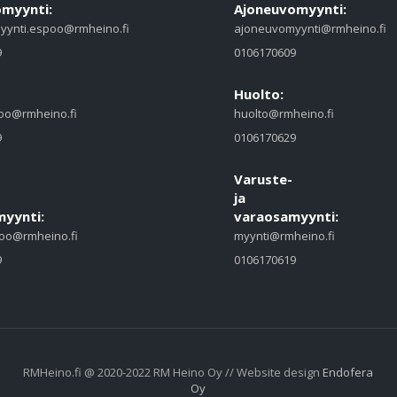
myynti:
Ajoneuvomyynti:
yynti.espoo@rmheino.fi
ajoneuvomyynti@rmheino.fi
9
0106170609
Huolto:
oo@rmheino.fi
huolto@rmheino.fi
9
0106170629
Varuste-
ja
yynti:
varaosamyynti:
oo@rmheino.fi
myynti@rmheino.fi
9
0106170619
RMHeino.fi @ 2020-2022 RM Heino Oy // Website design
Endofera
Oy