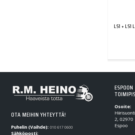
LS1 + LS1
ESPOON
TOIMIPI
Osoite:
Hiirisuont
OTA MEIHIN YHTEYTTÄ!
2, 02970
Espoo
Puhelin (Vaihde):
010 617 0600
Sähköposti: