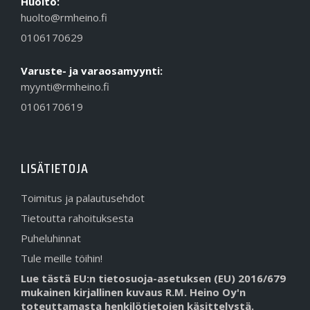
Huolto:
huolto@rmheino.fi
0106170629
Varuste- ja varaosamyynti:
myynti@rmheino.fi
0106170619
LISÄTIETOJA
Toimitus ja palautusehdot
Tietoutta rahoituksesta
Puheluhinnat
Tule meille töihin!
Lue tästä EU:n tietosuoja-asetuksen (EU) 2016/679
mukainen kirjallinen kuvaus R.M. Heino Oy'n
toteuttamasta henkilötietojen käsittelystä.