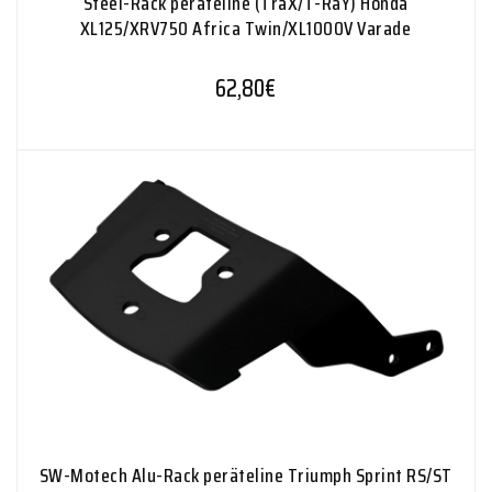
Steel-Rack peräteline (TraX/T-RaY) Honda
XL125/XRV750 Africa Twin/XL1000V Varade
62,80
€
SW-Motech Alu-Rack peräteline Triumph Sprint RS/ST