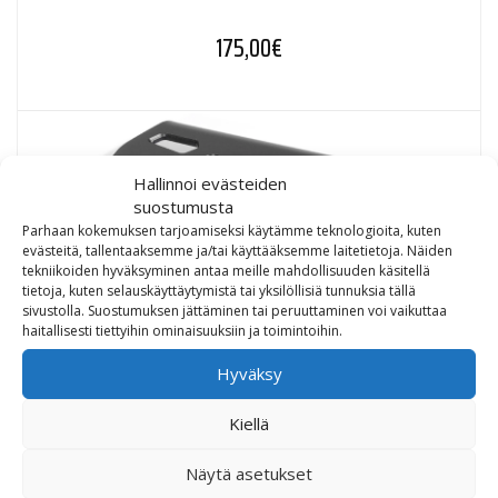
175,00
€
Hallinnoi evästeiden
suostumusta
Parhaan kokemuksen tarjoamiseksi käytämme teknologioita, kuten
evästeitä, tallentaaksemme ja/tai käyttääksemme laitetietoja. Näiden
tekniikoiden hyväksyminen antaa meille mahdollisuuden käsitellä
tietoja, kuten selauskäyttäytymistä tai yksilöllisiä tunnuksia tällä
sivustolla. Suostumuksen jättäminen tai peruuttaminen voi vaikuttaa
haitallisesti tiettyihin ominaisuuksiin ja toimintoihin.
Hyväksy
Kiellä
SW-Motech Alu-Rack peräteline Triumph Speed Triple
1050i
Näytä asetukset