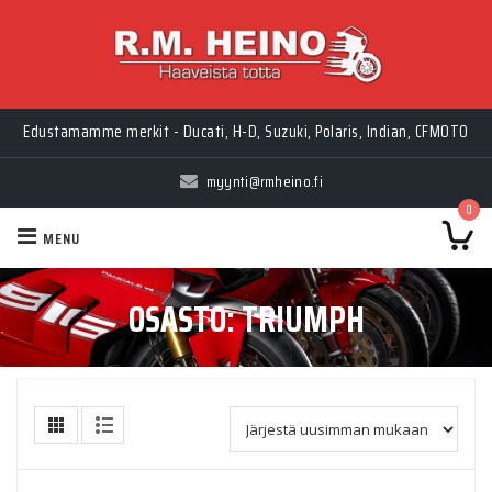
Edustamamme merkit - Ducati, H-D, Suzuki, Polaris, Indian, CFMOTO
myynti@rmheino.fi
0
MENU
OSASTO:
TRIUMPH