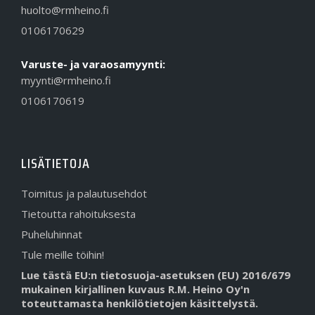
huolto@rmheino.fi
0106170629
Varuste- ja varaosamyynti:
myynti@rmheino.fi
0106170619
LISÄTIETOJA
Toimitus ja palautusehdot
Tietoutta rahoituksesta
Puheluhinnat
Tule meille töihin!
Lue tästä EU:n tietosuoja-asetuksen (EU) 2016/679
mukainen kirjallinen kuvaus R.M. Heino Oy'n
toteuttamasta henkilötietojen käsittelystä.