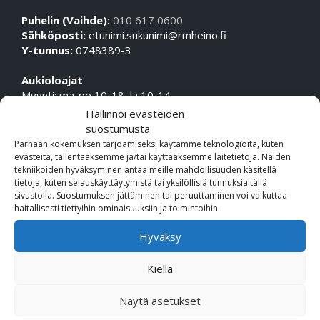
Puhelin (Vaihde):
010 617 0600
Sähköposti:
etunimi.sukunimi@rmheino.fi
Y-tunnus:
0748389-3
Aukioloajat
Myynti: ma-pe 10-18, la 10-14
Huolto Tampere: ma-pe 09-17
Hallinnoi evästeiden
Huolto Espoo: ma-pe 10-18
suostumusta
Parhaan kokemuksen tarjoamiseksi käytämme teknologioita, kuten
evästeitä, tallentaaksemme ja/tai käyttääksemme laitetietoja. Näiden
ESPOON TOIMIPISTE
tekniikoiden hyväksyminen antaa meille mahdollisuuden käsitellä
tietoja, kuten selauskäyttäytymistä tai yksilöllisiä tunnuksia tällä
sivustolla. Suostumuksen jättäminen tai peruuttaminen voi vaikuttaa
Osoite:
haitallisesti tiettyihin ominaisuuksiin ja toimintoihin.
Hiirisuontie 2, 02970 Espoo
Hyväksy
Ajoneuvomyynti:
ajoneuvomyynti.espoo@rmheino.fi
Kiellä
0106170669
Näytä asetukset
Huolto: