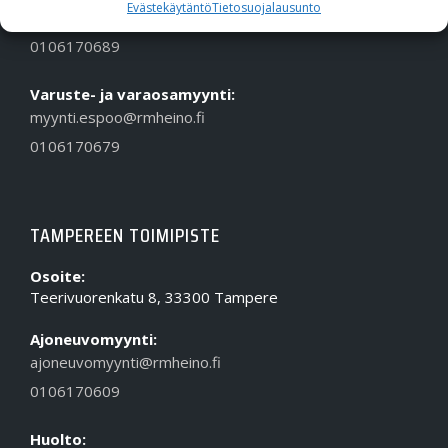
Evästekäytäntö
Tietosuojalausunto
huolto.espoo@rmheino.fi
0106170689
Varuste- ja varaosamyynti:
myynti.espoo@rmheino.fi
0106170679
TAMPEREEN TOIMIPISTE
Osoite:
Teerivuorenkatu 8, 33300 Tampere
Ajoneuvomyynti:
ajoneuvomyynti@rmheino.fi
0106170609
Huolto: