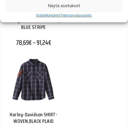
Näytä asetukset
Evästekäytäntö
Tietosuojalausunto
Harley-Davidson TEE-KNIT,
BLUE STRIPE
Hintaluokka: 78,69€ - 91,24€
78,69
€
–
91,24
€
Harley-Davidson SHIRT-
WOVEN,BLACK PLAID