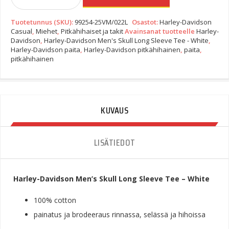
Davidson
Men's
Tuotetunnus (SKU):
99254-25VM/022L
Osastot:
Harley-Davidson
Skull
Casual
,
Miehet
,
Pitkähihaiset ja takit
Avainsanat tuotteelle
Harley-
Long
Davidson
,
Harley-Davidson Men's Skull Long Sleeve Tee - White
,
Sleeve
Harley-Davidson paita
,
Harley-Davidson pitkähihainen
,
paita
,
Tee
pitkähihainen
-
White
Quantity
KUVAUS
LISÄTIEDOT
Harley-Davidson Men’s Skull Long Sleeve Tee – White
100% cotton
painatus ja brodeeraus rinnassa, selässä ja hihoissa