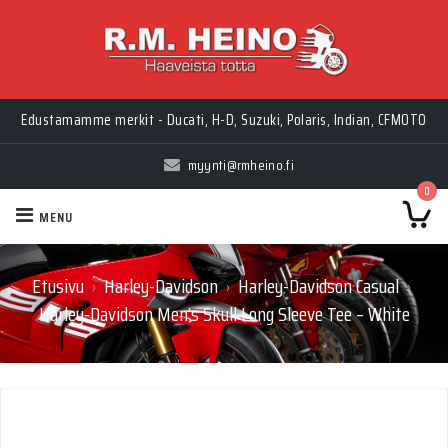
Edustamamme merkit - Ducati, H-D, Suzuki, Polaris, Indian, CFMOTO
myynti@rmheino.fi
0
MENU
Etusivu
Harley-Davidson
Harley-Davidson Casual
›
›
›
Harley-Davidson Men’s Skull Long Sleeve Tee – White