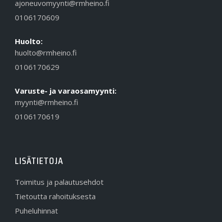
ajoneuvomyynti@rmheino.fi
0106170609
Huolto:
huolto@rmheino.fi
0106170629
Varuste- ja varaosamyynti:
myynti@rmheino.fi
0106170619
LISÄTIETOJA
Toimitus ja palautusehdot
Tietoutta rahoituksesta
Puheluhinnat