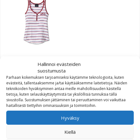
Harley-Davidson TANK-
Hallinnoi evästeiden
KNIT,STRIPE
suostumusta
Parhaan kokemuksen tarjoamiseksi käytämme teknologioita, kuten
Alkuperäinen hinta oli: 70,78€.
Nykyinen hinta on: 42,48€.
70,78
€
42,48
€
evästeitä, tallentaaksemme ja/tai käyttääksemme laitetietoja. Näiden
tekniikoiden hyväksyminen antaa meille mahdollisuuden käsitellä
tietoja, kuten selauskäyttäytymistä tai yksilöllisiä tunnuksia tällä
sivustolla. Suostumuksen jättäminen tai peruuttaminen voi vaikuttaa
haitallisesti tiettyihin ominaisuuksiin ja toimintoihin.
Hyväksy
Kiellä