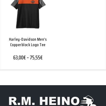
Harley-Davidson Men’s
Copperblock Logo Tee
Hintaluokka: 63,00€ - 75,55€
63,00
€
–
75,55
€