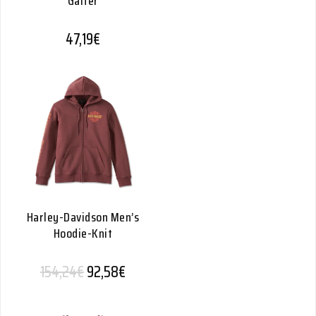
Gaiter
47,19
€
Harley-Davidson Men’s
Hoodie-Knit
Alkuperäinen hinta oli: 154,24€.
Nykyinen hinta on: 92,58€.
154,24
€
92,58
€