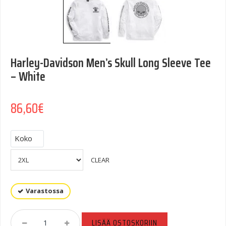
Harley-Davidson Men’s Skull Long Sleeve Tee
– White
86,60
€
Koko
CLEAR
Varastossa
Harley-
LISÄÄ OSTOSKORIIN