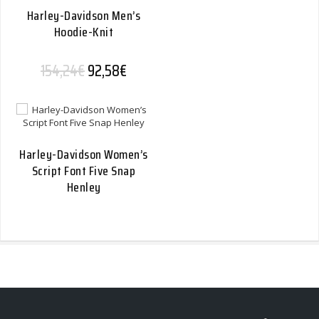
Harley-Davidson Men’s
Hoodie-Knit
Alkuperäinen hinta oli: 154,24€.
Nykyinen hinta on: 92,58€.
154,24
€
92,58
€
Harley-Davidson Women’s
Script Font Five Snap
Henley