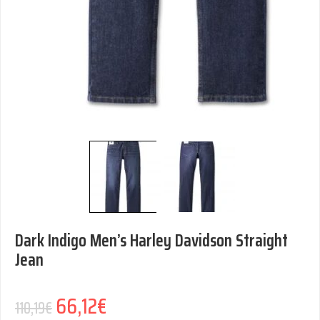
Dark Indigo Men’s Harley Davidson Straight
Jean
Alkuperäinen hinta oli: 110,19€.
66,12
€
Nykyinen hinta on: 66,12€.
110,19
€