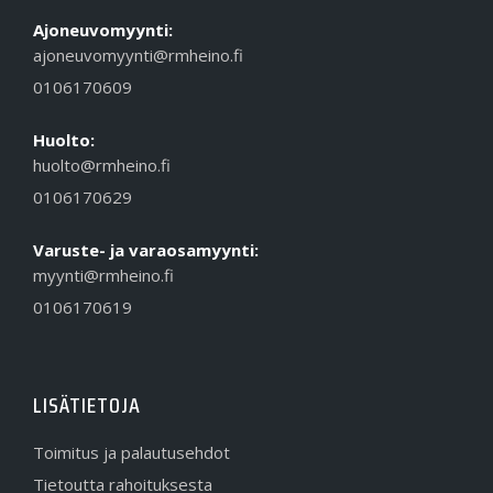
Ajoneuvomyynti:
ajoneuvomyynti@rmheino.fi
0106170609
Huolto:
huolto@rmheino.fi
0106170629
Varuste- ja varaosamyynti:
myynti@rmheino.fi
0106170619
LISÄTIETOJA
Toimitus ja palautusehdot
Tietoutta rahoituksesta