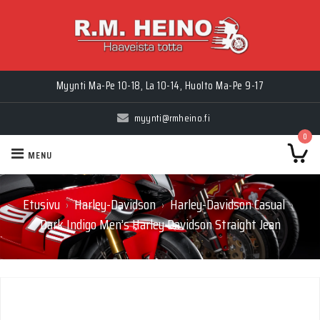
Myynti Ma-Pe 10-18, La 10-14, Huolto Ma-Pe 9-17
myynti@rmheino.fi
0
MENU
Etusivu
Harley-Davidson
Harley-Davidson Casual
›
›
›
Dark Indigo Men’s Harley Davidson Straight Jean