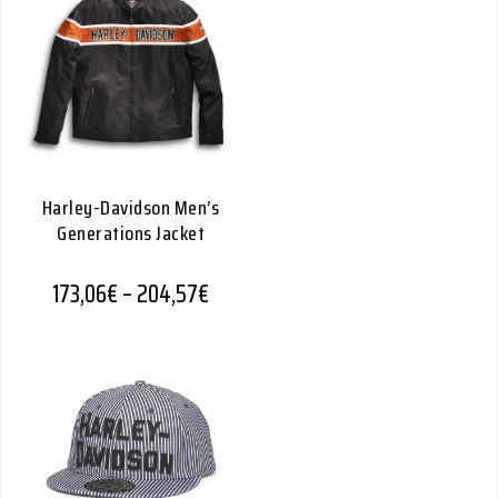
Harley-Davidson Men’s
Generations Jacket
Hintaluokka: 173,06€ - 204,57€
173,06
€
–
204,57
€