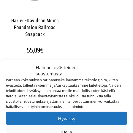
Harley-Davidson Men’s
Foundation Railroad
Snapback
55,09
€
Hallinnoi evästeiden
suostumusta
Parhaan kokemuksen tarjoamiseksi käytämme teknologioita, kuten
evästeitä, tallentaaksemme ja/tai käyttääksemme laitetietoja. Näiden
tekniikoiden hyväksyminen antaa meille mahdollisuuden käsitellä
tietoja, kuten selauskäyttäytymistä tai yksilöllisiä tunnuksia tällä
sivustolla. Suostumuksen jättäminen tai peruuttaminen voi vaikuttaa
haitallisesti tiettyihin ominaisuuksiin ja toimintoihin.
Hyväksy
Harley-Davidson Men’s
Harley Cap
Kiellä