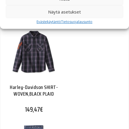
Näytä asetukset
55,09
€
Evästekäytäntö
Tietosuojalausunto
Harley-Davidson SHIRT-
WOVEN,BLACK PLAID
149,47
€