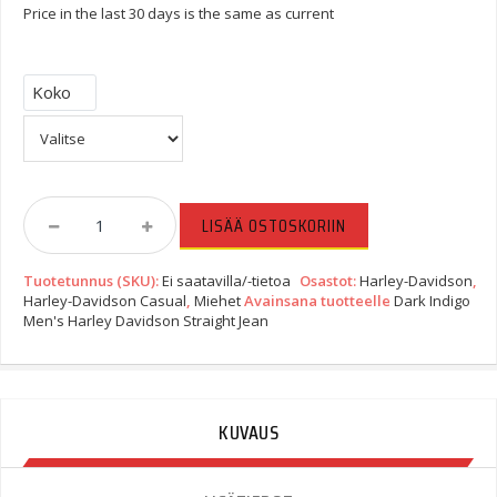
Price in the last 30 days is the same as current
Koko
Dark
LISÄÄ OSTOSKORIIN
Indigo
Men's
Tuotetunnus (SKU):
Ei saatavilla/-tietoa
Osastot:
Harley-Davidson
,
Harley
Harley-Davidson Casual
,
Miehet
Avainsana tuotteelle
Dark Indigo
Davidson
Men's Harley Davidson Straight Jean
Straight
Jean
Quantity
KUVAUS