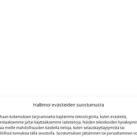
Hallinnoi evästeiden suostumusta
haan kokemuksen tarjoamiseksi käytämme teknologioita, kuten evästeitä,
lentaaksemme ja/tai käyttääksemme laitetietoja. Näiden tekniikoiden hyväksymi
aa meille mahdollisuuden käsitellä tietoja, kuten selauskäyttäytymistä tai
ilöllisiä tunnuksia tällä sivustolla. Suostumuksen jättäminen tai peruuttaminen vo