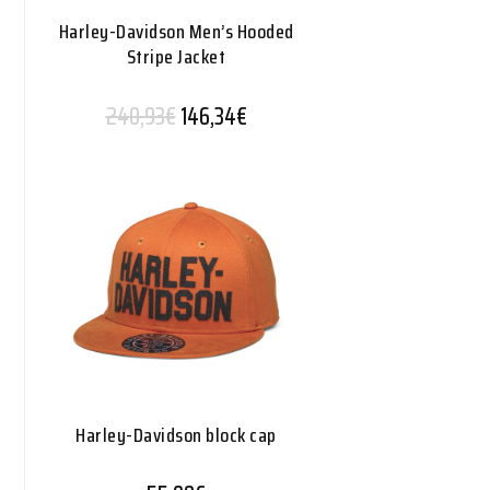
Harley-Davidson Men’s Hooded
Stripe Jacket
Alkuperäinen hinta oli: 240,93€.
Nykyinen hinta on: 146,34€.
240,93
€
146,34
€
Harley-Davidson block cap