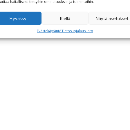
kuttaa haitallisesti tiettyihin ominaisuuksiin ja toimintoihin.
Hyväksy
Kiellä
Näytä asetukset
Evästekäytäntö
Tietosuojalausunto