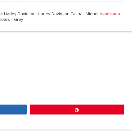
t:
Harley-Davidson
,
Harley-Davidson Casual
,
Miehet
Avainsana
nders | Grey
Pin