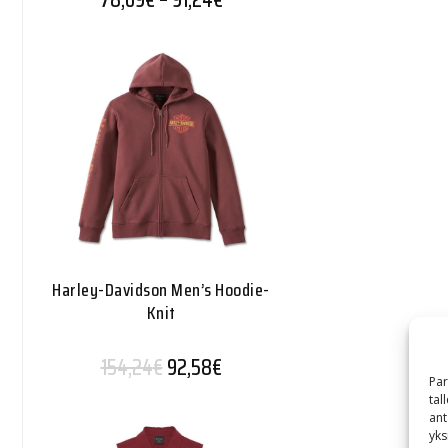
Harley-Davidson Men’s Hoodie-
Knit
Alkuperäinen hinta oli: 154,24€.
Nykyinen hinta on: 92,58€.
154,24
€
92,58
€
Par
tal
ant
yks