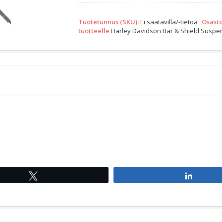
|
Grey
Tuotetunnus (SKU):
Ei saatavilla/-tietoa
Osasto
Quantity
tuotteelle
Harley Davidson Bar & Shield Suspe
Tweet
Share