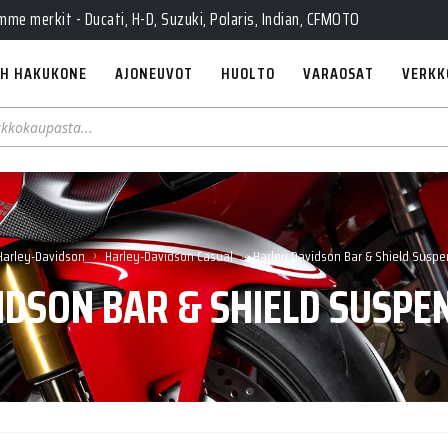
Pe 10-18, La 10-14, Huolto Ma-Pe 9-17
e merkit - Ducati, H-D, Suzuki, Polaris, Indian, CFMOTO
H HAKUKONE
AJONEUVOT
HUOLTO
VARAOSAT
VERKK
›
›
Harley-Davidson
Harley-Davidson Casual
Harley Davidson Bar & Shield Suspe
IDSON BAR & SHIELD SUSPEN