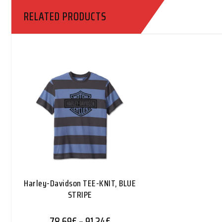
RELATED PRODUCTS
Harley-Davidson TEE-KNIT, BLUE
STRIPE
Hintaluokka: 78,69€ - 91,24€
78,69
€
–
91,24
€