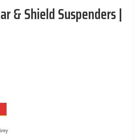
ar & Shield Suspenders |
90€ - 71,41€
N
Grey