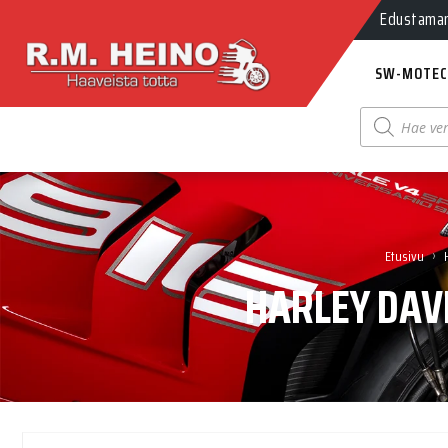
Myynti Ma-
Edustamamm
SW-MOTEC
Products
search
›
Etusivu
HARLEY DAV