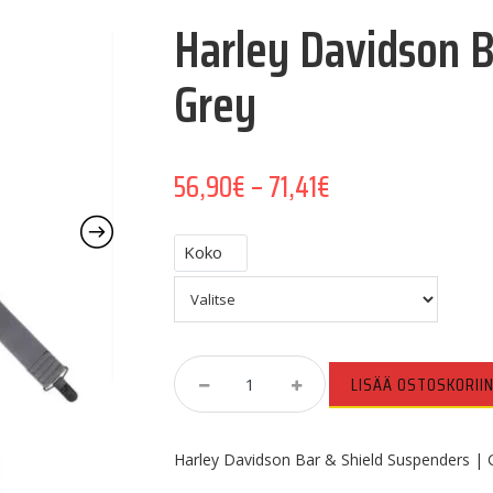
Harley Davidson B
Grey
Hintaluokka: 56,
56,90
€
–
71,41
€
Koko
Harley
LISÄÄ OSTOSKORII
Davidson
Bar
&
Harley Davidson Bar & Shield Suspenders | 
Shield
Suspenders