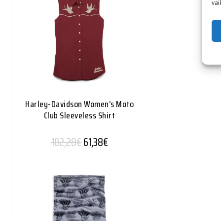
vai
Harley-Davidson Women’s Moto
Club Sleeveless Shirt
Alkuperäinen hinta oli: 102,28€.
Nykyinen hinta on: 61,38€.
102,28
€
61,38
€