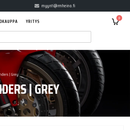
myynti@rmheino.fi
0
OKAUPPA
YRITYS
nders | Grey
DERS | GREY