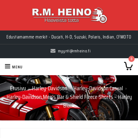
Myynti Ma-Pe 10-18, La 10-14, Huolto Ma-Pe 9-17
Edustamamme merkit - Ducati, H-D, Suzuki, Polaris, Indian, CFMOTO
myynti@rmheino.fi
0
MENU
Etusivu
Harley-Davidson
Harley-Davidson Casual
›
›
›
Harley-Davidson Men’s Bar & Shield Fleece Shorts – Harley
Black