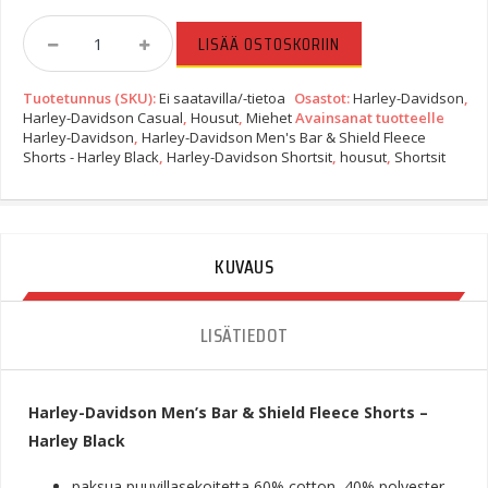
Harley-
LISÄÄ OSTOSKORIIN
Davidson
Men's
Tuotetunnus (SKU):
Ei saatavilla/-tietoa
Osastot:
Harley-Davidson
,
Bar
Harley-Davidson Casual
,
Housut
,
Miehet
Avainsanat tuotteelle
&
Harley-Davidson
,
Harley-Davidson Men's Bar & Shield Fleece
Shield
Shorts - Harley Black
,
Harley-Davidson Shortsit
,
housut
,
Shortsit
Fleece
Shorts
-
Harley
KUVAUS
Black
Quantity
LISÄTIEDOT
Harley-Davidson Men’s Bar & Shield Fleece Shorts –
Harley Black
paksua puuvillasekoitetta 60% cotton, 40% polyester