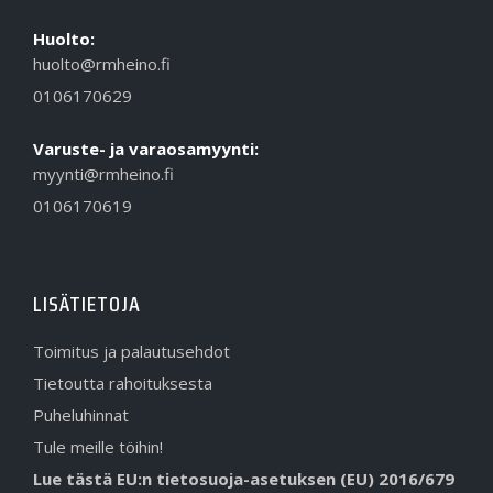
Huolto:
huolto@rmheino.fi
0106170629
Varuste- ja varaosamyynti:
myynti@rmheino.fi
0106170619
LISÄTIETOJA
Toimitus ja palautusehdot
Tietoutta rahoituksesta
Puheluhinnat
Tule meille töihin!
Lue tästä EU:n tietosuoja-asetuksen (EU) 2016/679