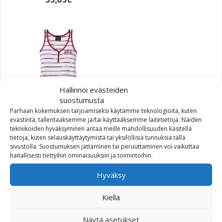
Hallinnoi evästeiden
suostumusta
Parhaan kokemuksen tarjoamiseksi käytämme teknologioita, kuten
evästeitä, tallentaaksemme ja/tai käyttääksemme laitetietoja. Näiden
Harley-Davidson TANK-
tekniikoiden hyväksyminen antaa meille mahdollisuuden käsitellä
KNIT,STRIPE
tietoja, kuten selauskäyttäytymistä tai yksilöllisiä tunnuksia tällä
sivustolla. Suostumuksen jättäminen tai peruuttaminen voi vaikuttaa
haitallisesti tiettyihin ominaisuuksiin ja toimintoihin.
Alkuperäinen hinta oli: 70,78€.
Nykyinen hinta on: 42,48€.
70,78
€
42,48
€
Hyväksy
Kiellä
Näytä asetukset