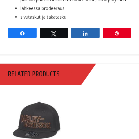
lahkeessa brodeeraus
sivutaskut ja takatasku
Share
Tweet
Share
Pin
RELATED PRODUCTS