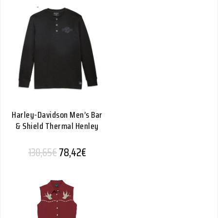
Harley-Davidson Men’s Bar
& Shield Thermal Henley
Alkuperäinen hinta oli: 130,65€.
Nykyinen hinta on: 78,42€.
130,65
€
78,42
€