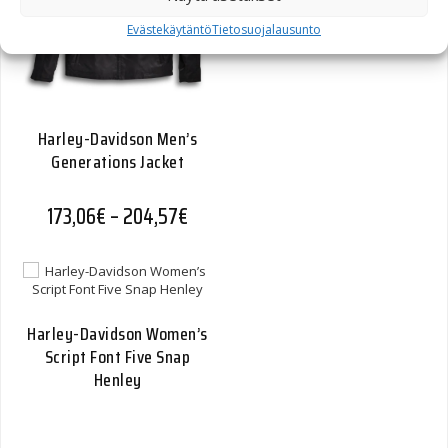
Evästekäytäntö
Tietosuojalausunto
Harley-Davidson Men’s
Generations Jacket
Hintaluokka: 173,06€ - 204,57€
173,06
€
–
204,57
€
Harley-Davidson Women’s
Script Font Five Snap
Henley