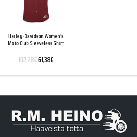
Harley-Davidson Women’s
Moto Club Sleeveless Shirt
Alkuperäinen hinta oli: 102,28€.
Nykyinen hinta on: 61,38€.
102,28
€
61,38
€