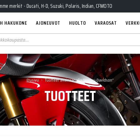
e merkit - Ducati, H-D, Suzuki, Polaris, Indian, CFMOTO
H HAKUKONE
AJONEUVOT
HUOLTO
VARAOSAT
VERKK
›
Etusivu
Tuotteet avainsanalla “Harley-Davidson”
TUOTTEET