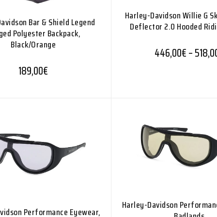
Harley-Davidson Willie G Sk
avidson Bar & Shield Legend
Deflector 2.0 Hooded Rid
ged Polyester Backpack,
Black/Orange
446,00
€
–
518,0
189,00
€
Harley-Davidson Performan
vidson Performance Eyewear,
Badlands