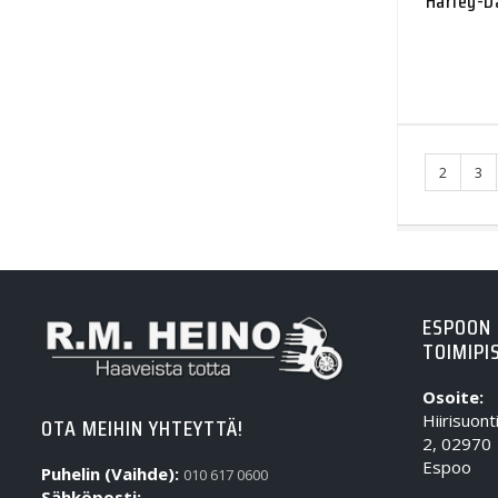
Harley-Da
2
3
ESPOON
TOIMIPI
Osoite:
Hiirisuont
OTA MEIHIN YHTEYTTÄ!
2, 02970
Espoo
Puhelin (Vaihde):
010 617 0600
Sähköposti: