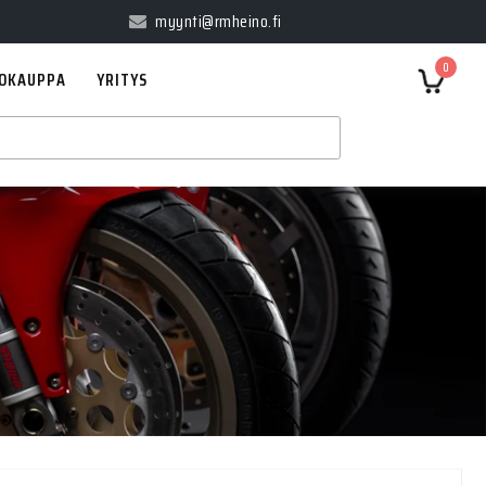
myynti@rmheino.fi
0
OKAUPPA
YRITYS