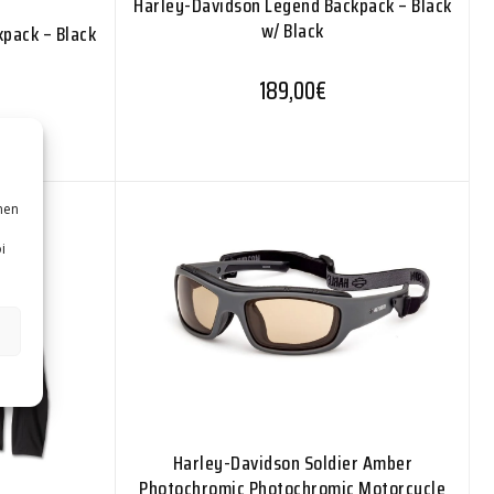
Harley-Davidson Legend Backpack – Black
w/ Black
pack – Black
189,00
€
nen
i
Harley-Davidson Soldier Amber
Photochromic Photochromic Motorcycle