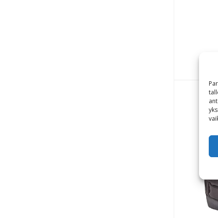
Par
tal
ant
yks
vai