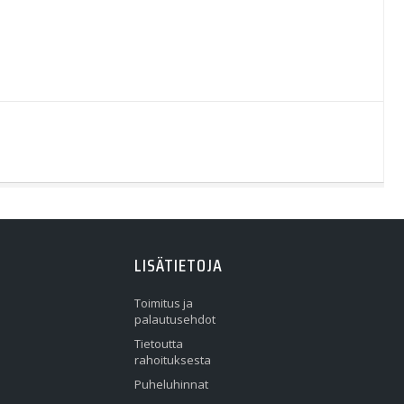
LISÄTIETOJA
Toimitus ja
palautusehdot
Tietoutta
rahoituksesta
Puheluhinnat