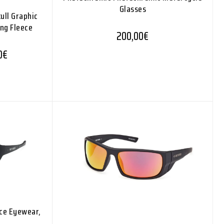
Glasses
ull Graphic
ing Fleece
200,00
€
Hintaluokka: 446,00€ - 518,00€
0
€
ce Eyewear,