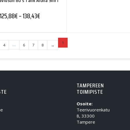
vidson 80’s Tank Aloha Shirt
Hintaluokka: 125,88€ - 138,43€
125,88
€
–
138,43
€
1
…
4
6
7
8
→
TAMPEREEN
STE
TOIMIPISTE
Osoite:
ie
Teerivuorenkatu
8, 33300
Tampere