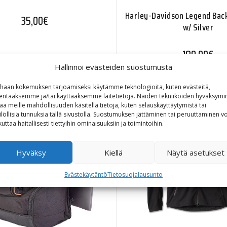
Harley-Davidson Legend Back
35,00
€
w/ Silver
189,00
€
Hallinnoi evästeiden suostumusta
haan kokemuksen tarjoamiseksi käytämme teknologioita, kuten evästeitä,
lentaaksemme ja/tai käyttääksemme laitetietoja. Näiden tekniikoiden hyväksymi
aa meille mahdollisuuden käsitellä tietoja, kuten selauskäyttäytymistä tai
ilöllisiä tunnuksia tällä sivustolla. Suostumuksen jättäminen tai peruuttaminen vo
kuttaa haitallisesti tiettyihin ominaisuuksiin ja toimintoihin.
Hyväksy
Kiellä
Näytä asetukset
Evästekäytäntö
Tietosuojalausunto