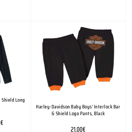
 Shield Long
Harley-Davidson Baby Boys’ Interlock Bar
& Shield Logo Pants, Black
Hintaluokka: 125,00€ - 138,00€
0
€
21,00
€