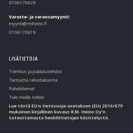
0106170629
Varuste- ja varaosamyynti:
myynti@rmheino.fi
0106170619
LISÄTIETOJA
Toimitus ja palautusehdot
Tietoutta rahoituksesta
Puheluhinnat
Tule meille töihin!
Lue tästä EU:n tietosuoja-asetuksen (EU) 2016/679
mukainen kirjallinen kuvaus R.M. Heino Oy'n
toteuttamasta henkilötietojen käsittelystä.