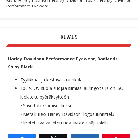
Black
Shiny
,
Harley-Davidson
,
Harley-Davidson ajolasit
,
Harley-Davidson
Performance Eyewear
Black
Quantity
KUVAUS
Harley-Davidson Performance Eyewear, Badlands
Shiny Black
Tyylikkäät ja kestävät aurinkolasit
100 % UV-suoja suojaa silmiäsi auringolta ja on ISO-
luokiteltu pyöräkäyttöön
• Savu fotokromiset linssit
• Metalli B&S Harley-Davidson -logosuunnittelu
• Irrotettava vaahtomuovitiiviste sisäpuolella