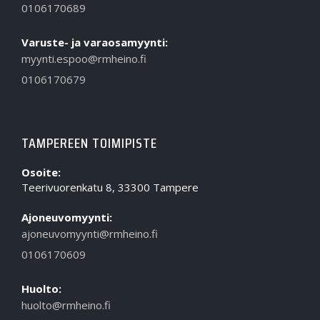
0106170689
Varuste- ja varaosamyynti:
myynti.espoo@rmheino.fi
0106170679
TAMPEREEN TOIMIPISTE
Osoite:
Teerivuorenkatu 8, 33300 Tampere
Ajoneuvomyynti:
ajoneuvomyynti@rmheino.fi
0106170609
Huolto:
huolto@rmheino.fi