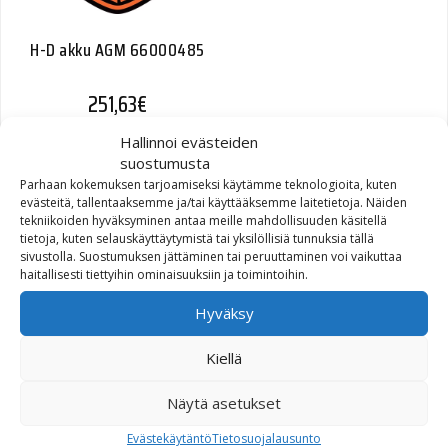
H-D akku AGM 66000485
251,63
€
Hallinnoi evästeiden
suostumusta
Parhaan kokemuksen tarjoamiseksi käytämme teknologioita, kuten
evästeitä, tallentaaksemme ja/tai käyttääksemme laitetietoja. Näiden
tekniikoiden hyväksyminen antaa meille mahdollisuuden käsitellä
tietoja, kuten selauskäyttäytymistä tai yksilöllisiä tunnuksia tällä
sivustolla. Suostumuksen jättäminen tai peruuttaminen voi vaikuttaa
haitallisesti tiettyihin ominaisuuksiin ja toimintoihin.
Hyväksy
Harley-Davidson®
Kiellä
Women’s CE Waterproof
Black Mackey Riding Boots
Näytä asetukset
Alkuperäinen hinta oli: 234,80€.
Nykyinen hinta on: 151,00€.
234,80
€
151,00
€
Evästekäytäntö
Tietosuojalausunto