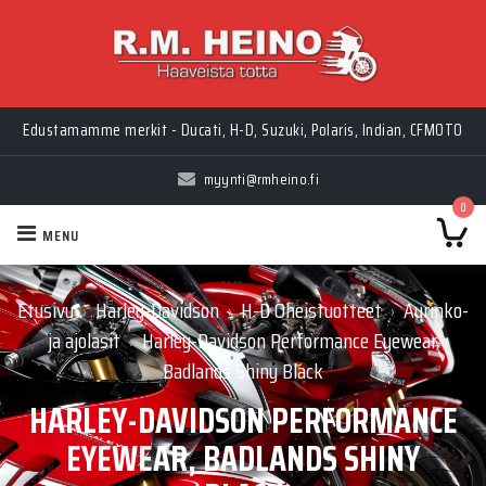
Edustamamme merkit - Ducati, H-D, Suzuki, Polaris, Indian, CFMOTO
myynti@rmheino.fi
0
MENU
Etusivu
Harley-Davidson
H-D Oheistuotteet
Aurinko-
›
›
›
ja ajolasit
Harley-Davidson Performance Eyewear,
›
Badlands Shiny Black
HARLEY-DAVIDSON PERFORMANCE
EYEWEAR, BADLANDS SHINY