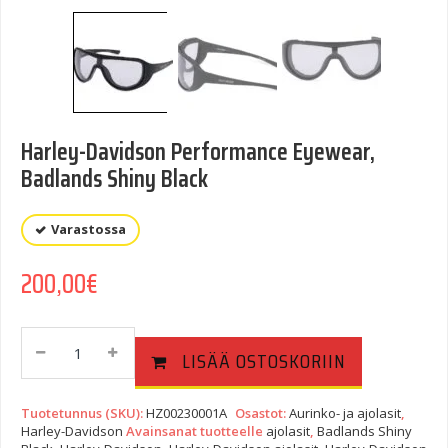
Harley-Davidson Performance Eyewear,
Badlands Shiny Black
Varastossa
200,00
€
Harley-
LISÄÄ OSTOSKORIIN
Davidson
Performance
Eyewear,
Tuotetunnus (SKU):
HZ00230001A
Osastot:
Aurinko- ja ajolasit
,
Badlands
Harley-Davidson
Avainsanat tuotteelle
ajolasit
,
Badlands Shiny