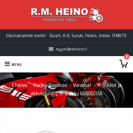
Edustamamme merkit - Ducati, H-D, Suzuki, Polaris, Indian, CFMOTO
myynti@rmheino.fi
0
MENU
Etusivu
Harley-Davidson
Varaosat
H-D Akut ja
›
›
›
akkulaturit
H-D akku 66000211A
›