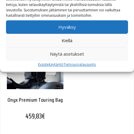
tietoja, kuten selauskäyttäytymistä tai yksilöllisiä tunnuksia tällä
sivustolla. Suostumuksen jättäminen tai peruuttaminen voi vaikuttaa
Harley-Davidson Men’s
haitallisesti tiettyihin ominaisuuksiin ja toimintoihin.
Hooded Stripe Jacket
Hyväksy
Alkuperäinen hinta oli: 240,93€.
Nykyinen hinta on: 146,34€.
240,93
€
146,34
€
Kiellä
Näytä asetukset
Evästekäytäntö
Tietosuojalausunto
Onyx Premium Touring Bag
459,83
€