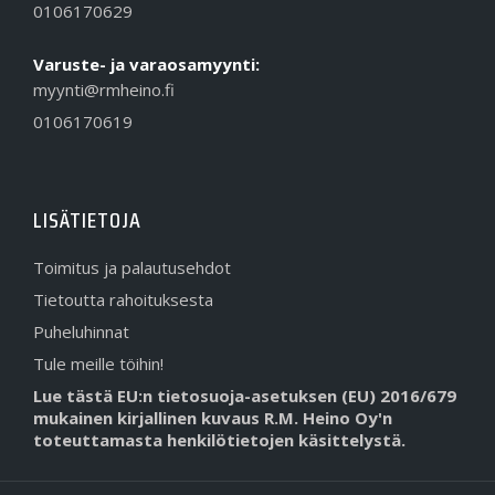
0106170629
Varuste- ja varaosamyynti:
myynti@rmheino.fi
0106170619
LISÄTIETOJA
Toimitus ja palautusehdot
Tietoutta rahoituksesta
Puheluhinnat
Tule meille töihin!
Lue tästä EU:n tietosuoja-asetuksen (EU) 2016/679
mukainen kirjallinen kuvaus R.M. Heino Oy'n
toteuttamasta henkilötietojen käsittelystä.