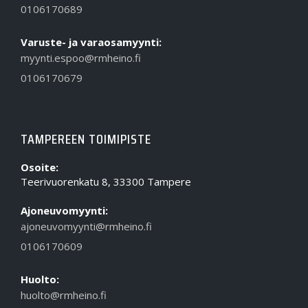
0106170689
Varuste- ja varaosamyynti:
myynti.espoo@rmheino.fi
0106170679
TAMPEREEN TOIMIPISTE
Osoite:
Teerivuorenkatu 8, 33300 Tampere
Ajoneuvomyynti:
ajoneuvomyynti@rmheino.fi
0106170609
Huolto:
huolto@rmheino.fi