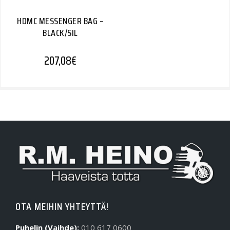
HDMC MESSENGER BAG –
BLACK/SIL
207,08
€
OTA MEIHIN YHTEYTTÄ!
Puhelin (Vaihde):
010 617 0600