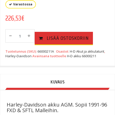
Varastossa
226,53
€
H-
LISÄÄ OSTOSKORIIN
D
Akku
66000211A
Tuotetunnus (SKU):
66000211A
Osastot:
H-D Akut ja akkulaturit
,
Quantity
Harley-Davidson
Avainsana tuotteelle
H-D akku 66000211
KUVAUS
Harley-Davidson akku AGM. Sopii 1991-96
FXD & SFTL Malleihin.