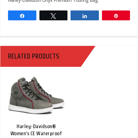
Harley-Davidson Onyx Premium Touring Bag.
Share
Tweet
Share
Pin
RELATED PRODUCTS
Harley-Davidson®
Women’s CE Waterproof