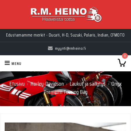
Edustamamme merkit - Ducati, H-D, Suzuki, Polaris, Indian, CFMOTO
myynti@rmheino.fi
0
MENU
Etusivu
Harley-Davidson
Laukut ja säilytys
Onyx
›
›
›
Premium Touring Bag