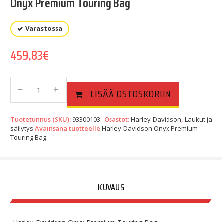
Onyx Premium Touring Bag
Varastossa
459,83
€
Onyx
LISÄÄ OSTOSKORIIN
Premium
Touring
Bag
Tuotetunnus (SKU):
93300103
Osastot:
Harley-Davidson
,
Laukut ja
Quantity
säilytys
Avainsana tuotteelle
Harley-Davidson Onyx Premium
Touring Bag.
KUVAUS