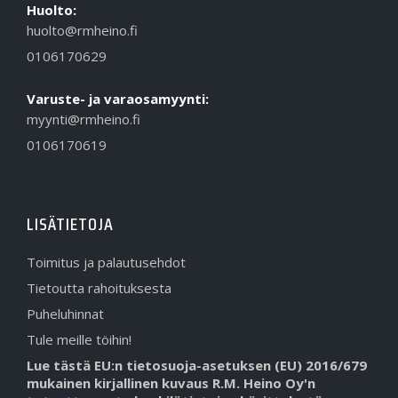
Huolto:
huolto@rmheino.fi
0106170629
Varuste- ja varaosamyynti:
myynti@rmheino.fi
0106170619
LISÄTIETOJA
Toimitus ja palautusehdot
Tietoutta rahoituksesta
Puheluhinnat
Tule meille töihin!
Lue tästä EU:n tietosuoja-asetuksen (EU) 2016/679
mukainen kirjallinen kuvaus R.M. Heino Oy'n