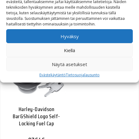
evästeitä, tallentaaksemme ja/tai käyttääksemme laitetietoja. Näiden
tekniikoiden hyväksyminen antaa meille mahdollisuuden käsitellä
tietoja, kuten selauskäyttäytymistä tai yksilöllisiä tunnuksia tällä
sivustolla. Suostumuksen jättäminen tai peruuttaminen voi vaikuttaa
haitallisesti tiettyihin ominaisuuksiin ja toimintoihin.
H-D weekender laukku
Hyväksy
396,71
€
Kiellä
Näytä asetukset
Evästekäytäntö
Tietosuojalausunto
Harley-Davidson
Bar&Shield Logo Self-
Locking Fuel Cap