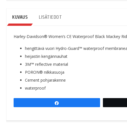
KUVAUS
LISÄTIEDOT
Harley-Davidson® Women’s CE Waterproof Black Mackey Rid
hengittävä vuori Hydro-Guard™ waterproof membrane
heijastin kengännauhat
3M™ reflective material
PORON® nilkkasuoja
Cement pohjarakenne
waterproof
Share