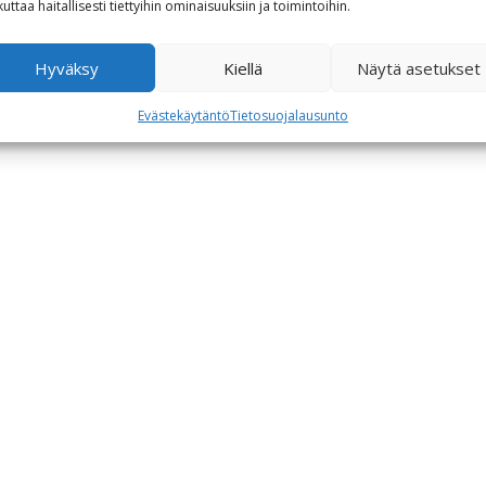
kuttaa haitallisesti tiettyihin ominaisuuksiin ja toimintoihin.
Hyväksy
Kiellä
Näytä asetukset
Evästekäytäntö
Tietosuojalausunto