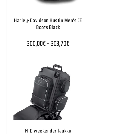
Harley-Davidson Hustin Men’s CE
Boots Black
Hintaluokka: 300,00€ - 303,
300,00
€
–
303,70
€
H-D weekender laukku