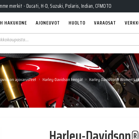
Pe 10-18, La 10-14, Huolto Ma-Pe 9-17
e merkit - Ducati, H-D, Suzuki, Polaris, Indian, CFMOTO
H HAKUKONE
AJONEUVOT
HUOLTO
VARAOSAT
VERKK
›
›
Davidson ajovarusteet
Harley-Davidson kengät
Harley-Davidson® Women’s CE
Harley-Davidson