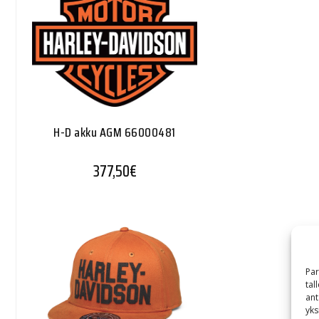
H-D akku AGM 66000481
377,50
€
Par
tal
ant
yks