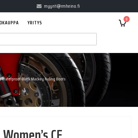
myynti@rmheino.fi
0
OKAUPPA
YRITYS
 Waterproof Black Mackey Riding Boots
® Women’s CE