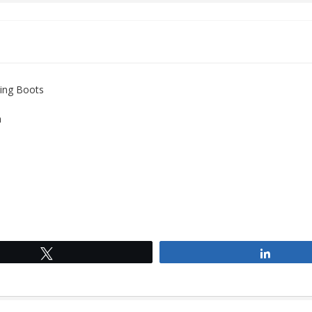
Mackey
Riding
Boots
Quantity
ing Boots
a
Tweet
Share