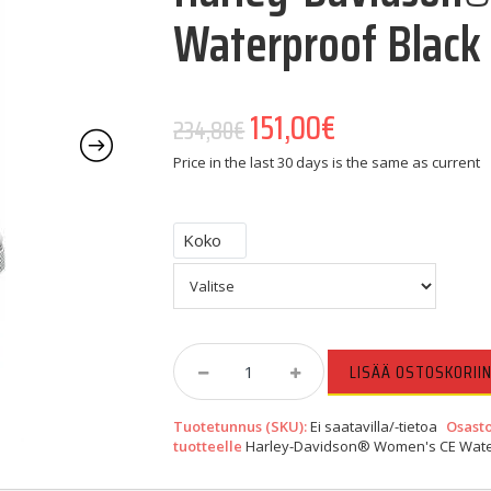
Waterproof Black
Alkuperäinen hinta oli:
151,00
€
Nykyinen hinta 
234,80
€
Price in the last 30 days is the same as current
Koko
Harley-
LISÄÄ OSTOSKORII
Davidson®
Women's
Tuotetunnus (SKU):
Ei saatavilla/-tietoa
Osasto
CE
tuotteelle
Harley-Davidson® Women's CE Water
Waterproof
Black