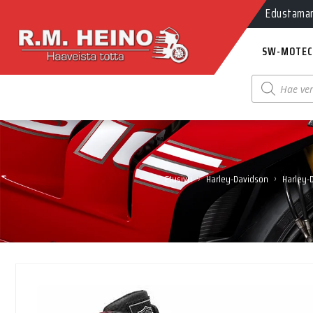
Myynti Ma-
Edustamamm
SW-MOTEC
Products
search
›
›
Etusivu
Harley-Davidson
Harley-