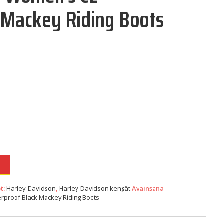
 Mackey Riding Boots
 234,80€.
on: 151,00€.
N
t:
Harley-Davidson
,
Harley-Davidson kengät
Avainsana
proof Black Mackey Riding Boots