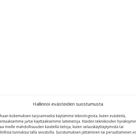
Hallinnoi evästeiden suostumusta
haan kokemuksen tarjoamiseksi käytämme teknologioita, kuten evästeitä,
lentaaksemme ja/tai käyttääksemme laitetietoja. Näiden tekniikoiden hyväksymi
aa meille mahdollisuuden käsitellä tietoja, kuten selauskäyttäytymistä tai
ilöllisiä tunnuksia tällä sivustolla. Suostumuksen jättäminen tai peruuttaminen vo