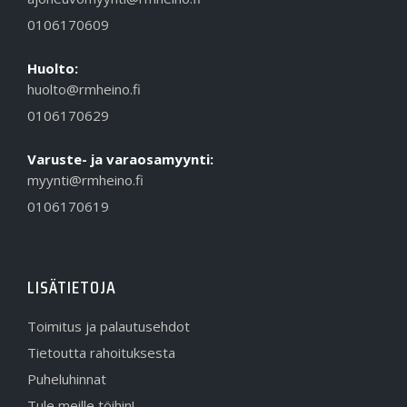
0106170609
Huolto:
huolto@rmheino.fi
0106170629
Varuste- ja varaosamyynti:
myynti@rmheino.fi
0106170619
LISÄTIETOJA
Toimitus ja palautusehdot
Tietoutta rahoituksesta
Puheluhinnat
Tule meille töihin!