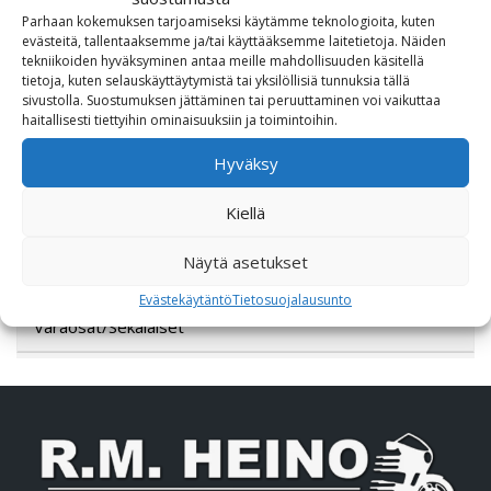
Parhaan kokemuksen tarjoamiseksi käytämme teknologioita, kuten
Lahjakortti
evästeitä, tallentaaksemme ja/tai käyttääksemme laitetietoja. Näiden
tekniikoiden hyväksyminen antaa meille mahdollisuuden käsitellä
Lisävarusteet
tietoja, kuten selauskäyttäytymistä tai yksilöllisiä tunnuksia tällä
sivustolla. Suostumuksen jättäminen tai peruuttaminen voi vaikuttaa
haitallisesti tiettyihin ominaisuuksiin ja toimintoihin.
Poistotori
Hyväksy
Polaris
Kiellä
Suzuki
Näytä asetukset
SW-Motech
Evästekäytäntö
Tietosuojalausunto
Varaosat/Sekalaiset