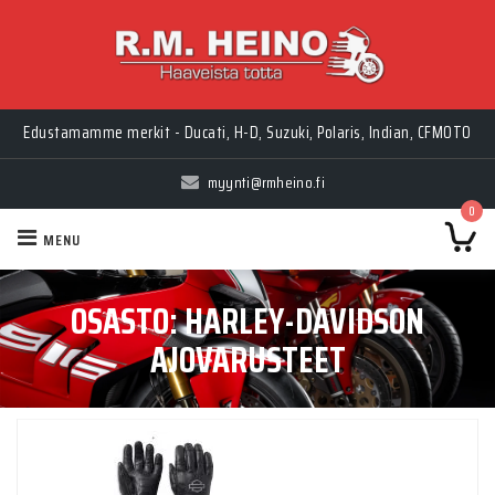
Edustamamme merkit - Ducati, H-D, Suzuki, Polaris, Indian, CFMOTO
myynti@rmheino.fi
0
MENU
OSASTO:
HARLEY-DAVIDSON
AJOVARUSTEET