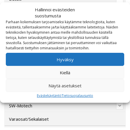
Hallinnoi evästeiden
Harley-Davidson
suostumusta
Parhaan kokemuksen tarjoamiseksi käytämme teknologioita, kuten
Indian Motorcycle
evästeitä, tallentaaksemme ja/tai käyttääksemme laitetietoja. Näiden
tekniikoiden hyväksyminen antaa meille mahdollisuuden käsitellä
tietoja, kuten selauskäyttäytymistä tai yksilöllisiä tunnuksia tällä
Lahjakortti
sivustolla. Suostumuksen jättäminen tai peruuttaminen voi vaikuttaa
haitallisesti tiettyihin ominaisuuksiin ja toimintoihin.
Lisävarusteet
Hyväksy
Poistotori
Kiellä
Polaris
Näytä asetukset
Suzuki
Evästekäytäntö
Tietosuojalausunto
SW-Motech
Varaosat/Sekalaiset