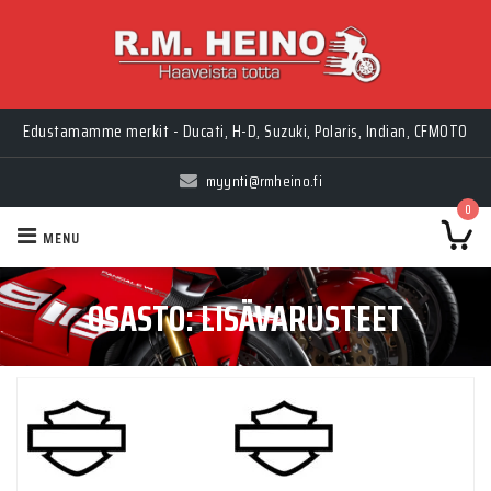
Edustamamme merkit - Ducati, H-D, Suzuki, Polaris, Indian, CFMOTO
myynti@rmheino.fi
0
MENU
OSASTO:
LISÄVARUSTEET