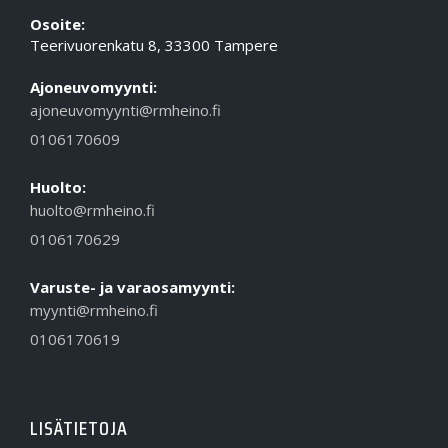
Osoite:
Teerivuorenkatu 8, 33300 Tampere
Ajoneuvomyynti:
ajoneuvomyynti@rmheino.fi
0106170609
Huolto:
huolto@rmheino.fi
0106170629
Varuste- ja varaosamyynti:
myynti@rmheino.fi
0106170619
LISÄTIETOJA