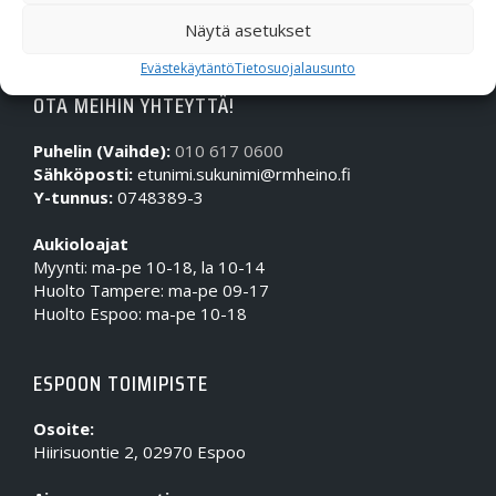
Näytä asetukset
Evästekäytäntö
Tietosuojalausunto
OTA MEIHIN YHTEYTTÄ!
Puhelin (Vaihde):
010 617 0600
Sähköposti:
etunimi.sukunimi@rmheino.fi
Y-tunnus:
0748389-3
Aukioloajat
Myynti: ma-pe 10-18, la 10-14
Huolto Tampere: ma-pe 09-17
Huolto Espoo: ma-pe 10-18
ESPOON TOIMIPISTE
Osoite:
Hiirisuontie 2, 02970 Espoo