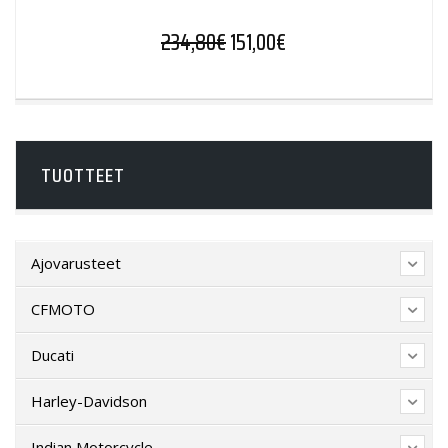
Alkuperäinen hinta oli: 234,
Nykyinen hinta on: 15
234,80
€
151,00
€
TUOTTEET
Ajovarusteet
CFMOTO
Ducati
Harley-Davidson
Indian Motorcycle