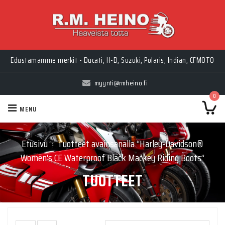
Edustamamme merkit - Ducati, H-D, Suzuki, Polaris, Indian, CFMOTO
myynti@rmheino.fi
0
MENU
Etusivu
Tuotteet avainsanalla “Harley-Davidson®
›
Women's CE Waterproof Black Mackey Riding Boots”
TUOTTEET