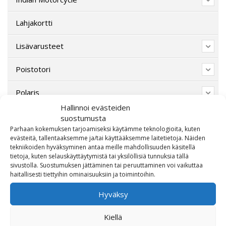
Lahjakortti
Lisävarusteet
Poistotori
Polaris
Hallinnoi evästeiden
Suzuki
suostumusta
Parhaan kokemuksen tarjoamiseksi käytämme teknologioita, kuten
evästeitä, tallentaaksemme ja/tai käyttääksemme laitetietoja. Näiden
SW-Motech
tekniikoiden hyväksyminen antaa meille mahdollisuuden käsitellä
tietoja, kuten selauskäyttäytymistä tai yksilöllisiä tunnuksia tällä
Varaosat/Sekalaiset
sivustolla. Suostumuksen jättäminen tai peruuttaminen voi vaikuttaa
haitallisesti tiettyihin ominaisuuksiin ja toimintoihin.
Hyväksy
Kiellä