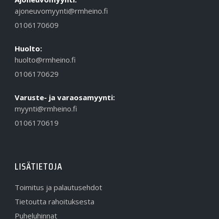
ajoneuvomyynti@rmheino.fi
0106170609
Huolto:
huolto@rmheino.fi
0106170629
Varuste- ja varaosamyynti:
myynti@rmheino.fi
0106170619
LISÄTIETOJA
Toimitus ja palautusehdot
Tietoutta rahoituksesta
Puheluhinnat