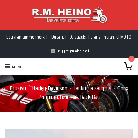
Edustamamme merkit - Ducati, H-D, Suzuki, Polaris, Indian, CFMOTO
myynti@rmheino.fi
0
MENU
Etusivu
Harley-Davidson
Laukut ja säilytys
Onyx
›
›
›
Premium Tour-Pak Rack Bag