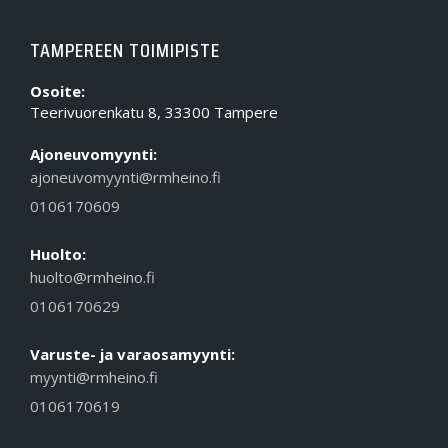
TAMPEREEN TOIMIPISTE
Osoite:
Teerivuorenkatu 8, 33300 Tampere
Ajoneuvomyynti:
ajoneuvomyynti@rmheino.fi
0106170609
Huolto:
huolto@rmheino.fi
0106170629
Varuste- ja varaosamyynti:
myynti@rmheino.fi
0106170619