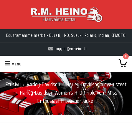
Edustamamme merkit - Ducati, H-D, Suzuki, Polaris, Indian, CFMOTO
myynti@rmheino.fi
0
MENU
Etusivu
Harley-Davidson
Harley-Davidson ajovarusteet
›
›
Harley-Davidson Women’s H-D Triple Vent Miss
›
Enthusiast II Leather Jacket