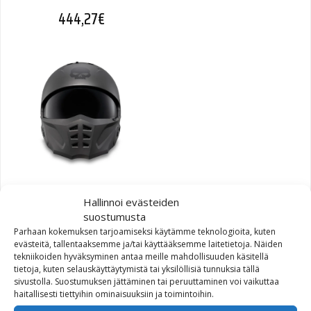
444,27
€
Harley-Davidson Pilot II 2-
Hallinnoi evästeiden
in-1 Helmet – Matte Dark
suostumusta
Grey
Parhaan kokemuksen tarjoamiseksi käytämme teknologioita, kuten
evästeitä, tallentaaksemme ja/tai käyttääksemme laitetietoja. Näiden
tekniikoiden hyväksyminen antaa meille mahdollisuuden käsitellä
370,23
€
tietoja, kuten selauskäyttäytymistä tai yksilöllisiä tunnuksia tällä
sivustolla. Suostumuksen jättäminen tai peruuttaminen voi vaikuttaa
haitallisesti tiettyihin ominaisuuksiin ja toimintoihin.