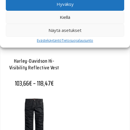
Hyväksy
Kiellä
Näytä asetukset
Evästekäytäntö
Tietosuojalausunto
Harley-Davidson Hi-
Visibility Reflective Vest
Hintaluokka: 103,66€ - 118,47€
103,66
€
–
118,47
€