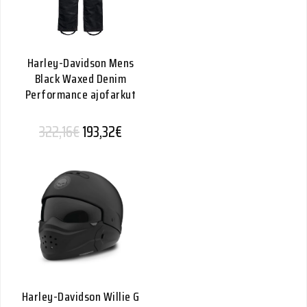
Harley-Davidson Mens
Black Waxed Denim
Performance ajofarkut
Alkuperäinen hinta oli: 322,16€.
Nykyinen hinta on: 193,32€.
322,16
€
193,32
€
Harley-Davidson Willie G