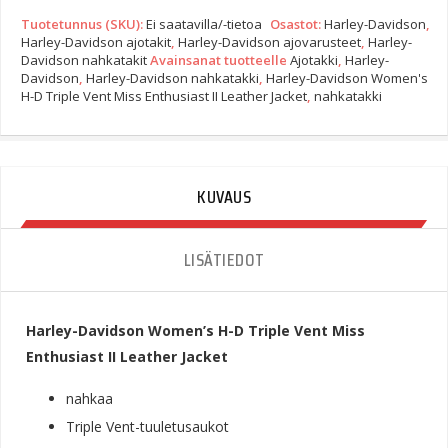
Women's
Tuotetunnus (SKU):
Ei saatavilla/-tietoa
Osastot:
Harley-Davidson
,
H-
Harley-Davidson ajotakit
,
Harley-Davidson ajovarusteet
,
Harley-
D
Davidson nahkatakit
Avainsanat tuotteelle
Ajotakki
,
Harley-
Triple
Davidson
,
Harley-Davidson nahkatakki
,
Harley-Davidson Women's
Vent
H-D Triple Vent Miss Enthusiast II Leather Jacket
,
nahkatakki
Miss
Enthusiast
II
Leather
KUVAUS
Jacket
Quantity
LISÄTIEDOT
Harley-Davidson Women’s H-D Triple Vent Miss
Enthusiast II Leather Jacket
nahkaa
Triple Vent-tuuletusaukot