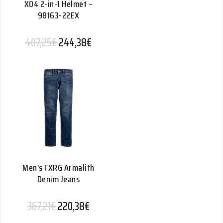
X04 2-in-1 Helmet –
98163-22EX
Alkuperäinen hinta oli: 407,25€.
Nykyinen hinta on: 244,38€.
407,25
€
244,38
€
Men’s FXRG Armalith
Denim Jeans
Alkuperäinen hinta oli: 367,21€.
Nykyinen hinta on: 220,38€.
367,21
€
220,38
€