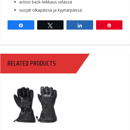
action back-leikkaus selässä
suojat olkapäissä ja kyynärpäissä
Share
Tweet
Share
Pin
RELATED PRODUCTS