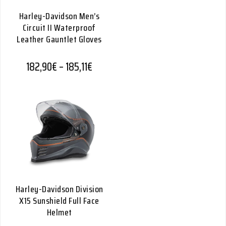
Harley-Davidson Men’s
Circuit II Waterproof
Leather Gauntlet Gloves
Hintaluokka: 182,90€ - 185,11€
182,90
€
–
185,11
€
Harley-Davidson Division
X15 Sunshield Full Face
Helmet