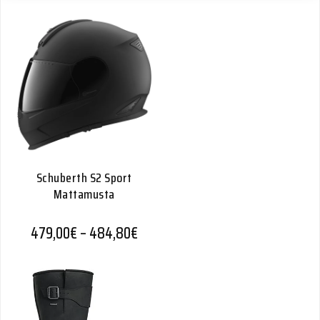
Schuberth S2 Sport
Mattamusta
Hintaluokka: 479,00€ - 484,80€
479,00
€
–
484,80
€