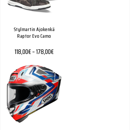
Stylmartin Ajokenkä
Raptor Evo Camo
Hintaluokka: 118,00€ - 178,00€
118,00
€
–
178,00
€