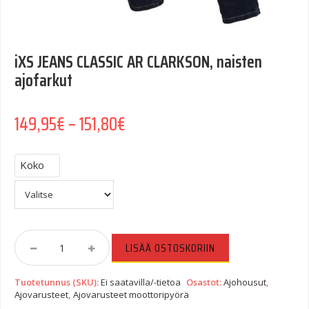
iXS JEANS CLASSIC AR CLARKSON, naisten
ajofarkut
Hintaluokka: 149,95€ - 151,8
149,95
€
–
151,80
€
Koko
IXS
LISÄÄ OSTOSKORIIN
JEANS
CLASSIC
Tuotetunnus (SKU):
Ei saatavilla/-tietoa
Osastot:
Ajohousut
,
AR
Ajovarusteet
,
Ajovarusteet moottoripyörä
CLARKSON,