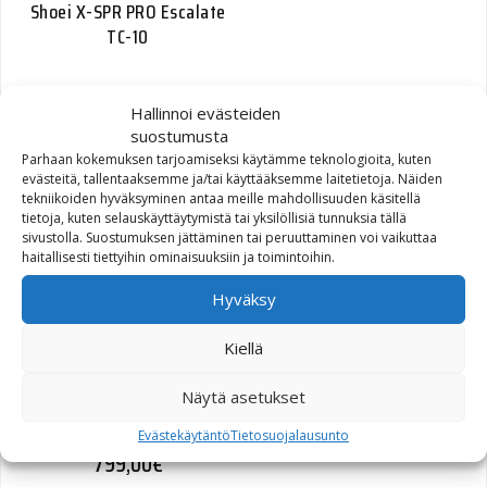
Shoei X-SPR PRO Escalate
TC-10
899,00
€
Hallinnoi evästeiden
suostumusta
Parhaan kokemuksen tarjoamiseksi käytämme teknologioita, kuten
evästeitä, tallentaaksemme ja/tai käyttääksemme laitetietoja. Näiden
tekniikoiden hyväksyminen antaa meille mahdollisuuden käsitellä
tietoja, kuten selauskäyttäytymistä tai yksilöllisiä tunnuksia tällä
sivustolla. Suostumuksen jättäminen tai peruuttaminen voi vaikuttaa
haitallisesti tiettyihin ominaisuuksiin ja toimintoihin.
Hyväksy
Kiellä
Näytä asetukset
Shoei X-SPR PRO White
Evästekäytäntö
Tietosuojalausunto
799,00
€