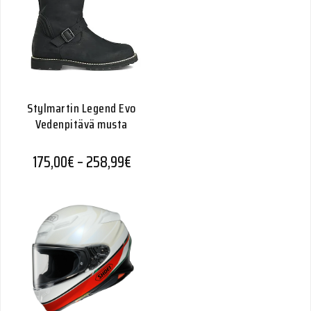
Stylmartin Legend Evo
Vedenpitävä musta
Hintaluokka: 175,00€ - 258,99€
175,00
€
–
258,99
€