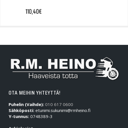
110,40
€
OTA MEIHIN YHTEYTTÄ!
Puhelin (Vaihde):
010 617 0600
Sähköposti:
etunimi.sukunimi@rmheino.fi
Y-tunnus:
0748389-3