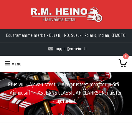
Edustamamme merkit - Ducati, H-D, Suzuki, Polaris, Indian, CFMOTO
myynti@rmheino.fi
0
MENU
Etusivu
Ajovarusteet
Ajovarusteet moottoripyörä
›
›
›
Ajohousut
iXS JEANS CLASSIC AR CLARKSON, naisten
›
ajofarkut