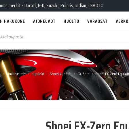
e merkit - Ducati, H-D, Suzuki, Polaris, Indian, CFMOTO
H HAKUKONE
AJONEUVOT
HUOLTO
VARAOSAT
VERKK
›
›
›
›
›
u
Ajovarusteet
Kypärät
Shoei kypärät
EX-Zero
Shoei EX-Zero Equatio
Shoei EX-Zero Equ