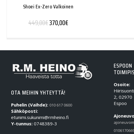
Shoei Ex-Zero Valkoinen
Alkuperäinen hinta oli: 449,00€.
Nykyinen hinta on: 370,00€.
449,00
€
370,00
€
ESPOON
TOIMIPI
Osoite:
Hiirisuont
OTA MEIHIN YHTEYTTÄ!
2, 02970
Espoo
Puhelin (Vaihde):
010 617 0600
Sähköposti:
Ajoneuvo
etunimi.sukunimi@rmheino.fi
ajoneuvom
Y-tunnus:
0748389-3
010617066