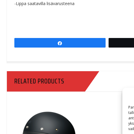
-Lippa saatavilla lisävarusteena
Share
RELATED PRODUCTS
Par
tal
ant
yks
vai