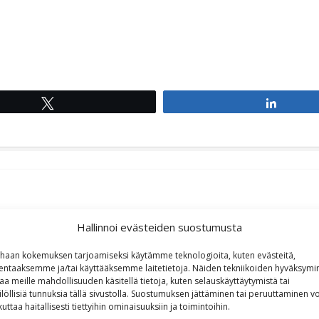
Tweet
Share
Hallinnoi evästeiden suostumusta
haan kokemuksen tarjoamiseksi käytämme teknologioita, kuten evästeitä,
lentaaksemme ja/tai käyttääksemme laitetietoja. Näiden tekniikoiden hyväksymi
aa meille mahdollisuuden käsitellä tietoja, kuten selauskäyttäytymistä tai
ilöllisiä tunnuksia tällä sivustolla. Suostumuksen jättäminen tai peruuttaminen vo
kuttaa haitallisesti tiettyihin ominaisuuksiin ja toimintoihin.