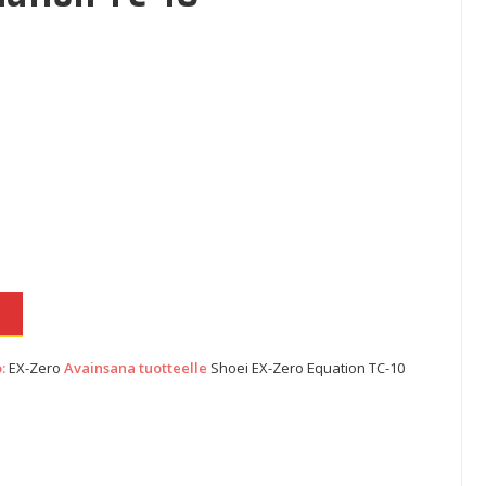
529,00€.
a on: 390,00€.
N
o:
EX-Zero
Avainsana tuotteelle
Shoei EX-Zero Equation TC-10