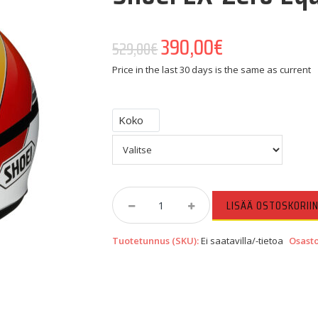
Alkuperäinen hinta oli: 
390,00
€
Nykyinen hint
529,00
€
Price in the last 30 days is the same as current
Koko
Shoei
LISÄÄ OSTOSKORII
EX-
Zero
Tuotetunnus (SKU):
Ei saatavilla/-tietoa
Osast
Equation
TC-
10
Quantity