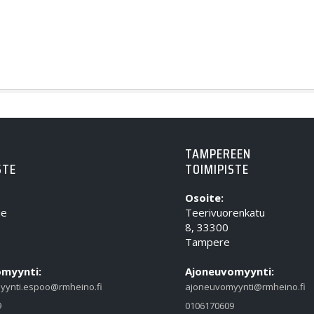
TAMPEREEN
STE
TOIMIPISTE
Osoite:
ie
Teerivuorenkatu
8, 33300
Tampere
myynti:
Ajoneuvomyynti:
yynti.espoo@rmheino.fi
ajoneuvomyynti@rmheino.fi
9
0106170609