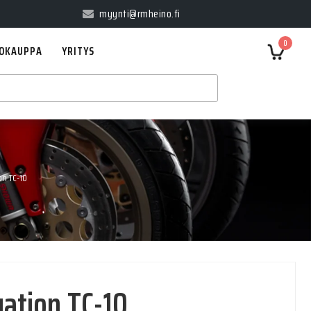
myynti@rmheino.fi
0
OKAUPPA
YRITYS
n TC-10
ation TC-10