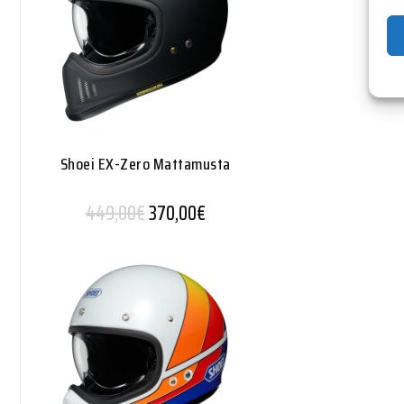
Shoei EX-Zero Mattamusta
Alkuperäinen hinta oli: 449,00€.
Nykyinen hinta on: 370,00€.
449,00
€
370,00
€