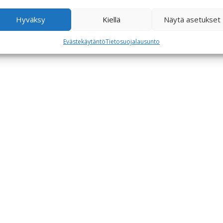
Hyväksy
Kiellä
Näytä asetukset
Evästekäytäntö
Tietosuojalausunto