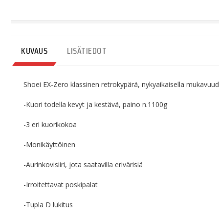
KUVAUS
LISÄTIEDOT
Shoei EX-Zero klassinen retrokypärä, nykyaikaisella mukavuudel
-Kuori todella kevyt ja kestävä, paino n.1100g
-3 eri kuorikokoa
-Monikäyttöinen
-Aurinkovisiiri, jota saatavilla erivärisiä
-Irroitettavat poskipalat
-Tupla D lukitus