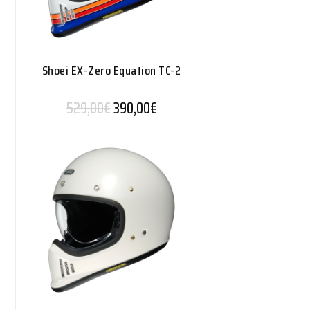
Shoei EX-Zero Equation TC-2
Alkuperäinen hinta oli: 529,00€.
Nykyinen hinta on: 390,00€.
529,00
€
390,00
€