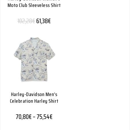
Moto Club Sleeveless Shirt
Alkuperäinen hinta oli: 102,28€.
Nykyinen hinta on: 61,38€.
102,28
€
61,38
€
Harley-Davidson Men’s
Celebration Harley Shirt
Hintaluokka: 70,80€ - 75,54€
70,80
€
–
75,54
€