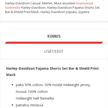
Shorts
Harley-Davidson Casual
,
Miehet
,
Muut asusteet
Avainsanat
Set
tuotteelle
Harley-Davidson
,
Harley-Davidson Pajama Shorts Set
Bar
Bar & Shield Print black
,
Harley-Davidson yöpuku
,
pyjama
&
Shield
Print
Black
KUVAUS
Quantity
LISÄTIEDOT
Harley-Davidson Pajama Shorts Set Bar & Shield Print
black
paita 50% cotton, 50% modal midweight jersey,
housut 100% cotton
midweight twill flannellia
painatus rinnassa