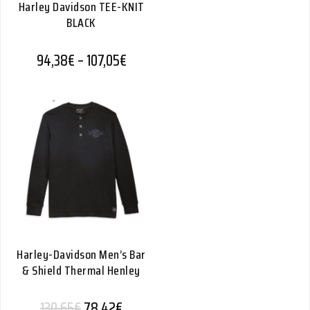
Harley Davidson TEE-KNIT
BLACK
Hintaluokka: 94,38€ - 107,05€
94,38
€
–
107,05
€
Harley-Davidson Men’s Bar
& Shield Thermal Henley
Alkuperäinen hinta oli: 130,65€.
Nykyinen hinta on: 78,42€.
130,65
€
78,42
€