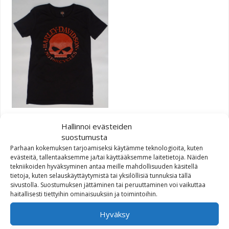
Dealer T-paita naisten Red
Hallinnoi evästeiden
WG
suostumusta
Parhaan kokemuksen tarjoamiseksi käytämme teknologioita, kuten
evästeitä, tallentaaksemme ja/tai käyttääksemme laitetietoja. Näiden
58,70
€
tekniikoiden hyväksyminen antaa meille mahdollisuuden käsitellä
tietoja, kuten selauskäyttäytymistä tai yksilöllisiä tunnuksia tällä
sivustolla. Suostumuksen jättäminen tai peruuttaminen voi vaikuttaa
haitallisesti tiettyihin ominaisuuksiin ja toimintoihin.
Hyväksy