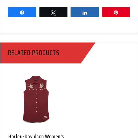
Share
Tweet
Share
Pin
RELATED PRODUCTS
Harley-Davidson Women’s