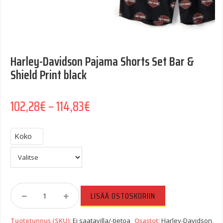
Harley-Davidson Pajama Shorts Set Bar &
Shield Print black
Hintaluokka: 102,28€ - 114,8
102,28
€
–
114,83
€
Koko
Harley-
LISÄÄ OSTOSKORIIN
Davidson
Pajama
Tuotetunnus (SKU):
Ei saatavilla/-tietoa
Osastot:
Harley-Davidson
,