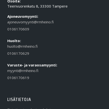
Osoite:
Teerivuorenkatu 8, 33300 Tampere
Ajoneuvomyynti:
ajoneuvomyynti@rmheino.fi
0106170609
Huolto:
huolto@rmheino.fi
0106170629
Varuste- ja varaosamyynti:
myynti@rmheino.fi
0106170619
LISÄTIETOJA