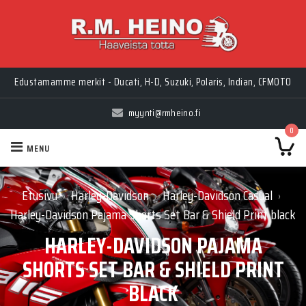
Edustamamme merkit - Ducati, H-D, Suzuki, Polaris, Indian, CFMOTO
myynti@rmheino.fi
0
MENU
Etusivu
Harley-Davidson
Harley-Davidson Casual
›
›
›
Harley-Davidson Pajama Shorts Set Bar & Shield Print black
HARLEY-DAVIDSON PAJAMA
SHORTS SET BAR & SHIELD PRINT
BLACK