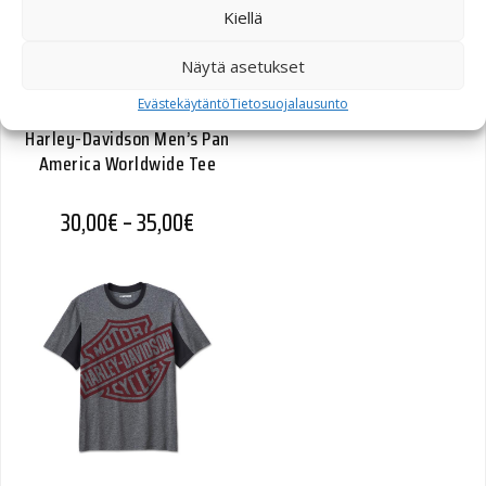
Kiellä
Näytä asetukset
Evästekäytäntö
Tietosuojalausunto
Harley-Davidson Men’s Pan
America Worldwide Tee
Hintaluokka: 30,00€ - 35,00€
30,00
€
–
35,00
€