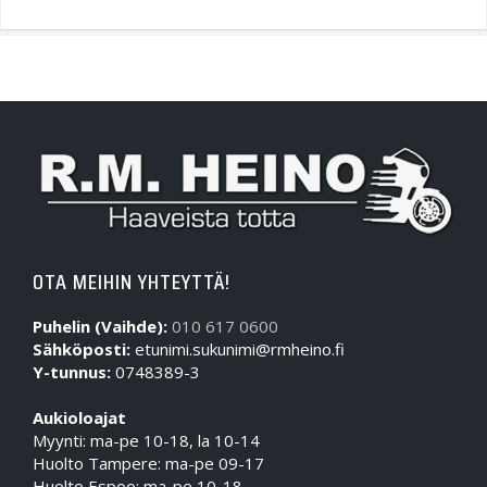
OTA MEIHIN YHTEYTTÄ!
Puhelin (Vaihde):
010 617 0600
Sähköposti:
etunimi.sukunimi@rmheino.fi
Y-tunnus:
0748389-3
Aukioloajat
Myynti: ma-pe 10-18, la 10-14
Huolto Tampere: ma-pe 09-17
Huolto Espoo: ma-pe 10-18