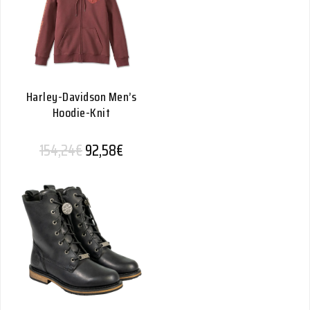
Harley-Davidson Men’s
Hoodie-Knit
Alkuperäinen hinta oli: 154,24€.
Nykyinen hinta on: 92,58€.
154,24
€
92,58
€