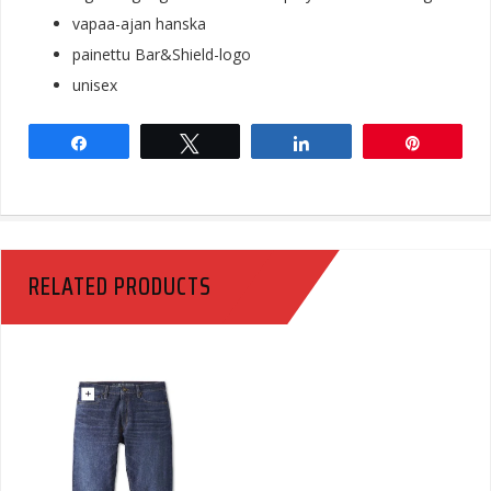
vapaa-ajan hanska
painettu Bar&Shield-logo
unisex
Share
Tweet
Share
Pin
RELATED PRODUCTS