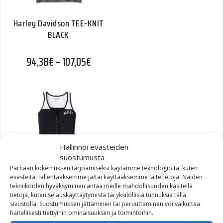
Harley Davidson TEE-KNIT
BLACK
Hintaluokka: 94,38€ - 107,05€
94,38
€
–
107,05
€
Hallinnoi evästeiden
suostumusta
Parhaan kokemuksen tarjoamiseksi käytämme teknologioita, kuten
evästeitä, tallentaaksemme ja/tai käyttääksemme laitetietoja. Näiden
Harley-Davidson TANK-
tekniikoiden hyväksyminen antaa meille mahdollisuuden käsitellä
tietoja, kuten selauskäyttäytymistä tai yksilöllisiä tunnuksia tällä
KNIT,BLACK
sivustolla. Suostumuksen jättäminen tai peruuttaminen voi vaikuttaa
haitallisesti tiettyihin ominaisuuksiin ja toimintoihin.