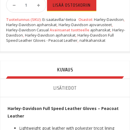
Harley-
LISÄÄ OSTOSKORIIN
Davidson
Full
Tuotetunnus (SKU):
Ei saatavilla/-tietoa
Osastot:
Harley-Davidson
,
Speed
Harley-Davidson ajohanskat
,
Harley-Davidson ajovarusteet
,
Leather
Harley-Davidson Casual
Avainsanat tuotteelle
ajohanskat
,
Harley-
Gloves
Davidson
,
Harley-Davidson ajohanskat
,
Harley-Davidson Full
-
Speed Leather Gloves - Peacoat Leather
,
nahkahanskat
Peacoat
Leather
Quantity
KUVAUS
LISÄTIEDOT
Harley-Davidson Full Speed Leather Gloves – Peacoat
Leather
Lightweight goat leather with polyester tricot lining