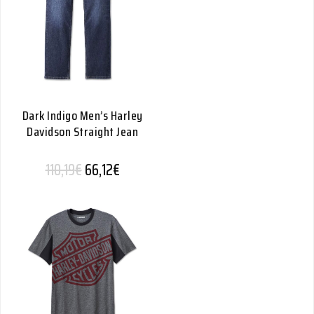
Dark Indigo Men’s Harley
Davidson Straight Jean
Alkuperäinen hinta oli: 110,19€.
Nykyinen hinta on: 66,12€.
110,19
€
66,12
€