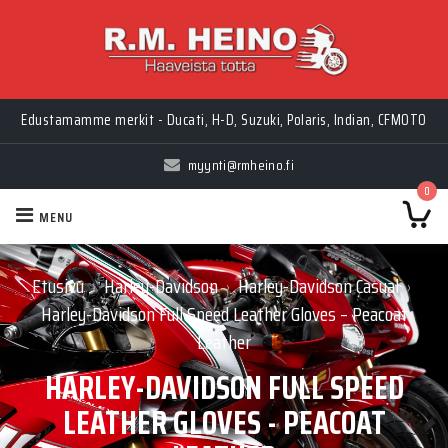
Myynti Ma-Pe 10-18, La 10-14, Huolto Ma-Pe 9-17
Edustamamme merkit - Ducati, H-D, Suzuki, Polaris, Indian, CFMOTO
myynti@rmheino.fi
0
MENU
Etusivu
Harley-Davidson
Harley-Davidson Casual
›
›
›
Harley-Davidson Full Speed Leather Gloves – Peacoat
Leather
HARLEY-DAVIDSON FULL SPEED
LEATHER GLOVES - PEACOAT