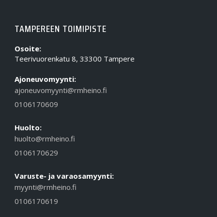
TAMPEREEN TOIMIPISTE
Osoite:
Teerivuorenkatu 8, 33300 Tampere
Ajoneuvomyynti:
ajoneuvomyynti@rmheino.fi
0106170609
Huolto:
huolto@rmheino.fi
0106170629
Varuste- ja varaosamyynti:
myynti@rmheino.fi
0106170619