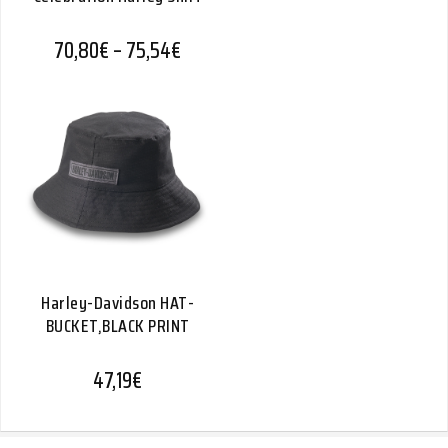
Hintaluokka: 70,80€ - 75,54€
70,80
€
–
75,54
€
Harley-Davidson HAT-
BUCKET,BLACK PRINT
47,19
€