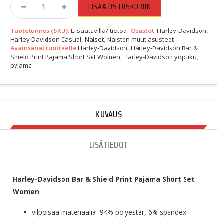
Harley-
LISÄÄ OSTOSKORIIN
Davidson
Bar
Tuotetunnus (SKU):
Ei saatavilla/-tietoa
Osastot:
Harley-Davidson
,
&
Harley-Davidson Casual
,
Naiset
,
Naisten muut asusteet
Shield
Avainsanat tuotteelle
Harley-Davidson
,
Harley-Davidson Bar &
Print
Shield Print Pajama Short Set Women
,
Harley-Davidson yöpuku
,
Pajama
pyjama
Short
Set
Women
Quantity
KUVAUS
LISÄTIEDOT
Harley-Davidson Bar & Shield Print Pajama Short Set
Women
vilpoisaa materiaalia
94% polyester, 6% spandex