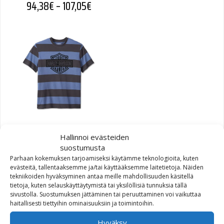
Hintaluokka: 94,38€ - 107,05€
94,38
€
–
107,05
€
Harley-Davidson TEE-KNIT,
Hallinnoi evästeiden
BLUE STRIPE
suostumusta
Parhaan kokemuksen tarjoamiseksi käytämme teknologioita, kuten
Hintaluokka: 78,69€ - 91,24€
78,69
€
–
91,24
€
evästeitä, tallentaaksemme ja/tai käyttääksemme laitetietoja. Näiden
tekniikoiden hyväksyminen antaa meille mahdollisuuden käsitellä
tietoja, kuten selauskäyttäytymistä tai yksilöllisiä tunnuksia tällä
sivustolla. Suostumuksen jättäminen tai peruuttaminen voi vaikuttaa
haitallisesti tiettyihin ominaisuuksiin ja toimintoihin.
Hyväksy