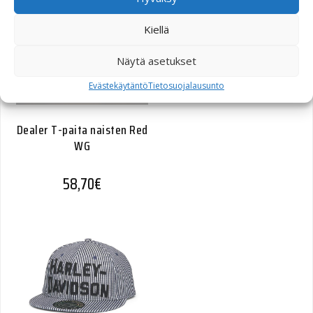
Kiellä
Näytä asetukset
Evästekäytäntö
Tietosuojalausunto
Dealer T-paita naisten Red
WG
58,70
€