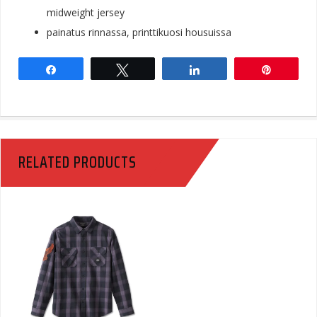
midweight jersey
painatus rinnassa, printtikuosi housuissa
Share
Tweet
Share
Pin
RELATED PRODUCTS