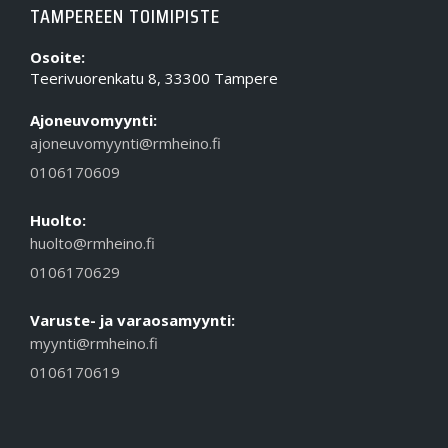
TAMPEREEN TOIMIPISTE
Osoite:
Teerivuorenkatu 8, 33300 Tampere
Ajoneuvomyynti:
ajoneuvomyynti@rmheino.fi
0106170609
Huolto:
huolto@rmheino.fi
0106170629
Varuste- ja varaosamyynti:
myynti@rmheino.fi
0106170619