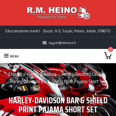
Edustamamme merkit - Ducati, H-D, Suzuki, Polaris, Indian, CFMOTO
myynti@rmheino.fi
0
MENU
Etusivu
Harley-Davidson
Harley-Davidson Casual
›
›
›
Harley-Davidson Bar & Shield Print Pajama Short Set
Women
HARLEY-DAVIDSON BAR & SHIELD
PRINT PAJAMA SHORT SET