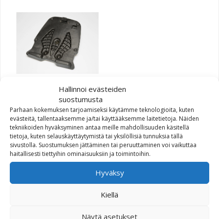
Hallinnoi evästeiden
Alu-Rack adapterilevy T-
suostumusta
RaY Basic/S/M
Parhaan kokemuksen tarjoamiseksi käytämme teknologioita, kuten
evästeitä, tallentaaksemme ja/tai käyttääksemme laitetietoja. Näiden
30,40
€
tekniikoiden hyväksyminen antaa meille mahdollisuuden käsitellä
tietoja, kuten selauskäyttäytymistä tai yksilöllisiä tunnuksia tällä
sivustolla. Suostumuksen jättäminen tai peruuttaminen voi vaikuttaa
haitallisesti tiettyihin ominaisuuksiin ja toimintoihin.
Hyväksy
Kiellä
Näytä asetukset