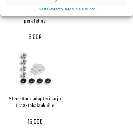
SW-Motech
Evästekäytäntö
Tietosuojalausunto
Pikakiinnikeruuvi Alu-Rack
peräteline
6,00
€
Steel-Rack adapterisarja
TraX-takalaukuille
15,00
€