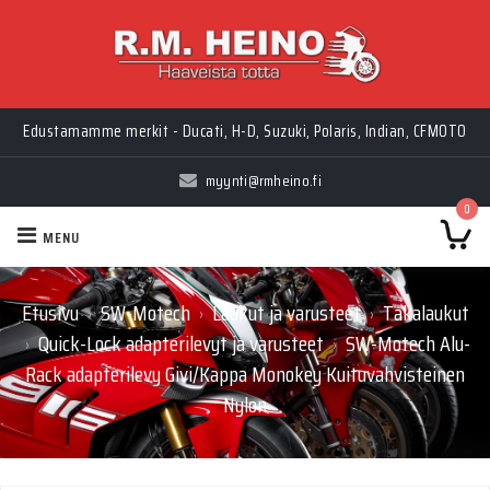
Edustamamme merkit - Ducati, H-D, Suzuki, Polaris, Indian, CFMOTO
myynti@rmheino.fi
0
MENU
Etusivu
SW-Motech
Laukut ja varusteet
Takalaukut
›
›
›
Quick-Lock adapterilevyt ja varusteet
SW-Motech Alu-
›
›
Rack adapterilevy Givi/Kappa Monokey Kuituvahvisteinen
Nylon