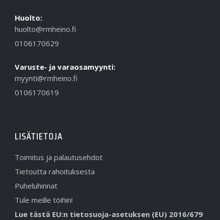
Huolto:
huolto@rmheino.fi
0106170629
Varuste- ja varaosamyynti:
myynti@rmheino.fi
0106170619
LISÄTIETOJA
Toimitus ja palautusehdot
Tietoutta rahoituksesta
Puheluhinnat
Tule meille töihin!
Lue tästä EU:n tietosuoja-asetuksen (EU) 2016/679