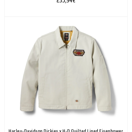
235,94
€
Harley-Davidson Dickies x H-D Quilted Lined Eisenhower