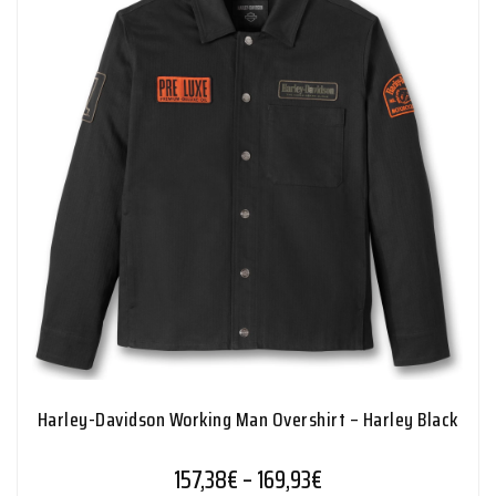
Harley-Davidson Working Man Overshirt – Harley Black
Hintaluokka: 157,38€
157,38
€
–
169,93
€