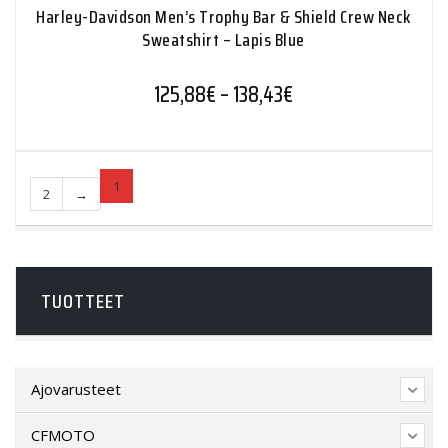
Harley-Davidson Men’s Trophy Bar & Shield Crew Neck
Sweatshirt – Lapis Blue
Hintaluokka: 125,88€
125,88
€
–
138,43
€
1
2
→
TUOTTEET
Ajovarusteet
CFMOTO