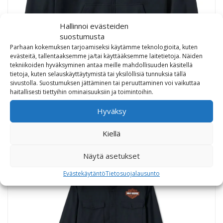
Hallinnoi evästeiden
suostumusta
Parhaan kokemuksen tarjoamiseksi käytämme teknologioita, kuten
evästeitä, tallentaaksemme ja/tai käyttääksemme laitetietoja. Näiden
tekniikoiden hyväksyminen antaa meille mahdollisuuden käsitellä
tietoja, kuten selauskäyttäytymistä tai yksilöllisiä tunnuksia tällä
sivustolla. Suostumuksen jättäminen tai peruuttaminen voi vaikuttaa
Harley-Davidson Zip Hoodie Plaid Lined black
haitallisesti tiettyihin ominaisuuksiin ja toimintoihin.
Hyväksy
173,00
€
Kiellä
Näytä asetukset
Evästekäytäntö
Tietosuojalausunto