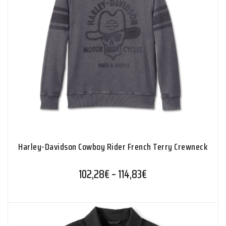
Harley-Davidson Cowboy Rider French Terry Crewneck
Hintaluokka: 102,28€
102,28
€
–
114,83
€