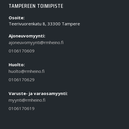
TAMPEREEN TOIMIPISTE
Osoite:
Teerivuorenkatu 8, 33300 Tampere
Ajoneuvomyynti:
ajoneuvomyynti@rmheino.fi
0106170609
Huolto:
huolto@rmheino.fi
0106170629
Varuste- ja varaosamyynti:
myynti@rmheino.fi
0106170619