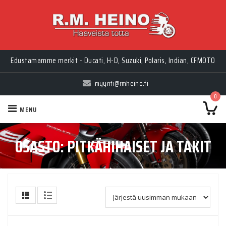
Myynti Ma-Pe 10-18, La 10-14, Huolto Ma-Pe 9-17
myynti@rmheino.fi
0
MENU
OSASTO:
PITKÄHIHAISET JA TAKIT