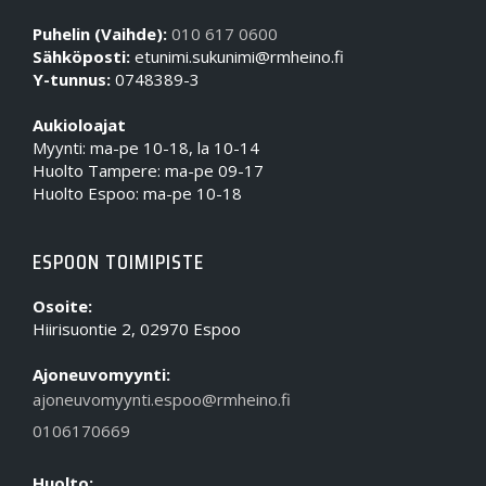
Puhelin (Vaihde):
010 617 0600
Sähköposti:
etunimi.sukunimi@rmheino.fi
Y-tunnus:
0748389-3
Aukioloajat
Myynti: ma-pe 10-18, la 10-14
Huolto Tampere: ma-pe 09-17
Huolto Espoo: ma-pe 10-18
ESPOON TOIMIPISTE
Osoite:
Hiirisuontie 2, 02970 Espoo
Ajoneuvomyynti:
ajoneuvomyynti.espoo@rmheino.fi
0106170669
Huolto: