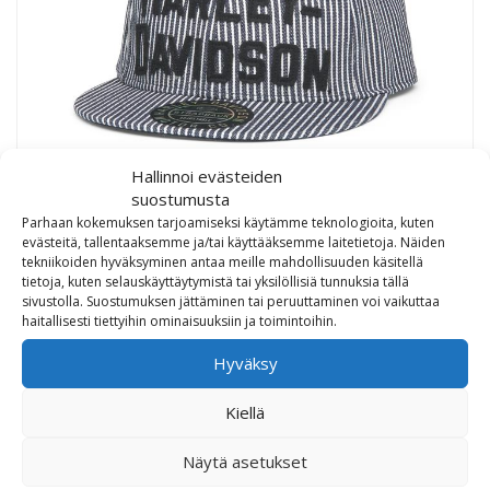
Hallinnoi evästeiden
suostumusta
Parhaan kokemuksen tarjoamiseksi käytämme teknologioita, kuten
evästeitä, tallentaaksemme ja/tai käyttääksemme laitetietoja. Näiden
Harley-Davidson Men’s Foundation Railroad Snapback
tekniikoiden hyväksyminen antaa meille mahdollisuuden käsitellä
tietoja, kuten selauskäyttäytymistä tai yksilöllisiä tunnuksia tällä
sivustolla. Suostumuksen jättäminen tai peruuttaminen voi vaikuttaa
55,09
€
haitallisesti tiettyihin ominaisuuksiin ja toimintoihin.
Hyväksy
Kiellä
Näytä asetukset