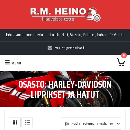
Edustamamme merkit - Ducati, H-D, Suzuki, Polaris, Indian, CFMOTO
myynti@rmheino.fi
0
MENU
OSASTO:
HARLEY-DAVIDSON
LIPPIKSET JA HATUT