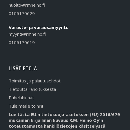
huolto@rmheino.fi
0106170629
Varuste- ja varaosamyynti:
myynti@rmheino.fi
0106170619
LISÄTIETOJA
Toimitus ja palautusehdot
Tietoutta rahoituksesta
Puheluhinnat
Tule meille töihin!
Lue tästä EU:n tietosuoja-asetuksen (EU) 2016/679
mukainen kirjallinen kuvaus R.M. Heino Oy'n
toteuttamasta henkilötietojen käsittelystä.