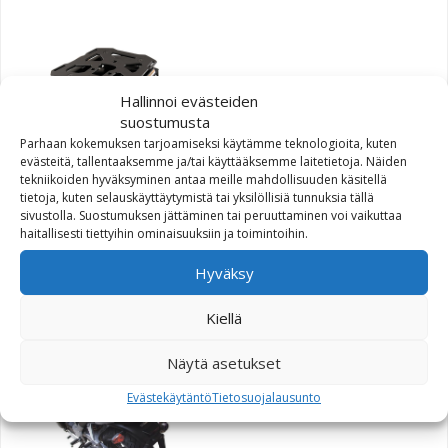
Hallinnoi evästeiden
suostumusta
Parhaan kokemuksen tarjoamiseksi käytämme teknologioita, kuten
evästeitä, tallentaaksemme ja/tai käyttääksemme laitetietoja. Näiden
tekniikoiden hyväksyminen antaa meille mahdollisuuden käsitellä
SW-Motech Alu-Rack
tietoja, kuten selauskäyttäytymistä tai yksilöllisiä tunnuksia tällä
peräteline Suzuki
sivustolla. Suostumuksen jättäminen tai peruuttaminen voi vaikuttaa
DL650/DL1000 V-Strom
haitallisesti tiettyihin ominaisuuksiin ja toimintoihin.
musta
Hyväksy
101,20
€
Kiellä
Näytä asetukset
Evästekäytäntö
Tietosuojalausunto