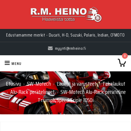
Edustamamme merkit - Ducati, H-D, Suzuki, Polaris, Indian, CFMOTO
myynti@rmheino.fi
0
MENU
Etusivu
SW-Motech
Laukut ja varusteet
Takalaukut
›
›
›
Alu-Rack perätelineet
SW-Motech Alu-Rack peräteline
›
›
Triumph Speed Triple 1050i