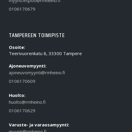
myynti.espoo@rmheino.fi
0106170679
TAMPEREEN TOIMIPISTE
Osoite:
Teerivuorenkatu 8, 33300 Tampere
Ajoneuvomyynti:
ajoneuvomyynti@rmheino.fi
0106170609
Huolto:
huolto@rmheino.fi
0106170629
Varuste- ja varaosamyynti:
myynti@rmheino.fi