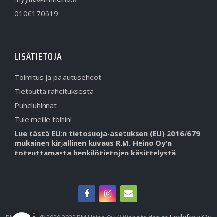
0106170619
LISÄTIETOJA
Toimitus ja palautusehdot
Tietoutta rahoituksesta
Puheluhinnat
Tule meille töihin!
Lue tästä EU:n tietosuoja-asetuksen (EU) 2016/679
mukainen kirjallinen kuvaus R.M. Heino Oy'n
toteuttamasta henkilötietojen käsittelystä.
0
Endofera Oy
RMHeino.fi @ 2020-2022 RM Heino Oy // Website design