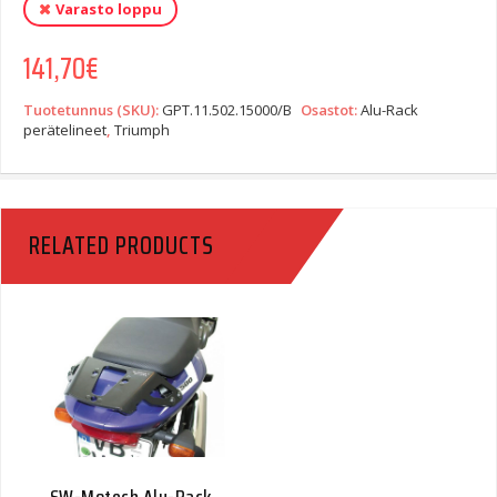
Varasto loppu
141,70
€
Tuotetunnus (SKU):
GPT.11.502.15000/B
Osastot:
Alu-Rack
perätelineet
,
Triumph
RELATED PRODUCTS