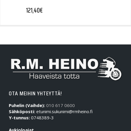
121,40
€
OTA MEIHIN YHTEYTTÄ!
Puhelin (Vaihde):
010 617 0600
Sähköposti:
etunimi.sukunimi@rmheino.fi
Y-tunnus:
0748389-3
Aukioloajat