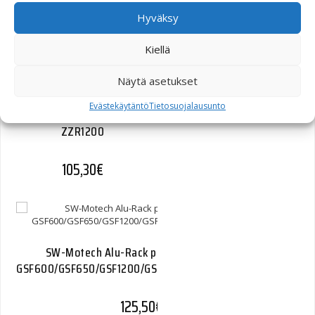
116,40
€
Hyväksy
Kiellä
Näytä asetukset
SW-Motech Alu-Rack
Evästekäytäntö
Tietosuojalausunto
peräteline Kawasaki
ZZR1200
105,30
€
SW-Motech Alu-Rack peräteline Suzuki
GSF600/GSF650/GSF1200/GSF1250/GSX650F/GSX14
125,50
€