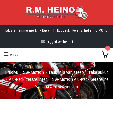
Edustamamme merkit - Ducati, H-D, Suzuki, Polaris, Indian, CFMOTO
myynti@rmheino.fi
0
MENU
Etusivu
SW-Motech
Laukut ja varusteet
Takalaukut
›
›
›
Alu-Rack perätelineet
SW-Motech Alu-Rack peräteline
›
›
Yamaha XJ600 Diversion