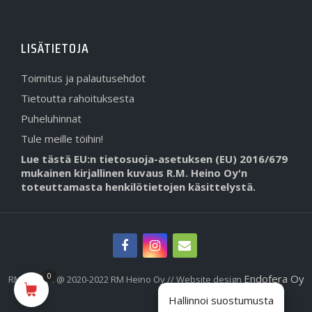
LISÄTIETOJA
Toimitus ja palautusehdot
Tietoutta rahoituksesta
Puheluhinnat
Tule meille töihin!
Lue tästä EU:n tietosuoja-asetuksen (EU) 2016/679
mukainen kirjallinen kuvaus R.M. Heino Oy'n
toteuttamasta henkilötietojen käsittelystä.
0
Endofera Oy
RMHeino.fi @ 2020-2022 RM Heino Oy // Website design
Hallinnoi suostumusta