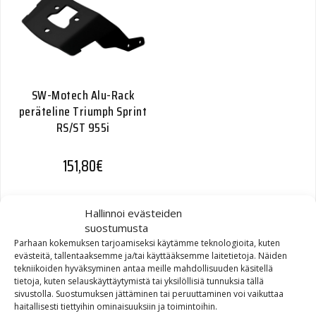
SW-Motech Alu-Rack
peräteline Triumph Sprint
RS/ST 955i
151,80
€
Hallinnoi evästeiden
suostumusta
Parhaan kokemuksen tarjoamiseksi käytämme teknologioita, kuten
evästeitä, tallentaaksemme ja/tai käyttääksemme laitetietoja. Näiden
SW-Motech Alu-Rack
tekniikoiden hyväksyminen antaa meille mahdollisuuden käsitellä
peräteline Yamaha XJ900
tietoja, kuten selauskäyttäytymistä tai yksilöllisiä tunnuksia tällä
Diversion
sivustolla. Suostumuksen jättäminen tai peruuttaminen voi vaikuttaa
haitallisesti tiettyihin ominaisuuksiin ja toimintoihin.