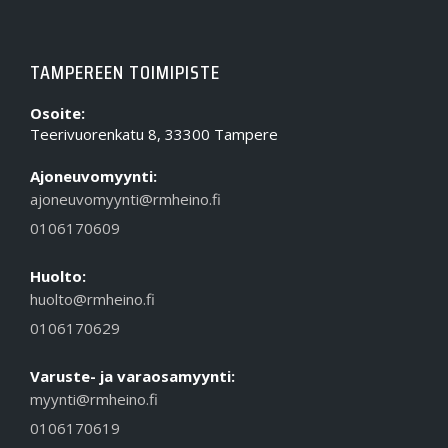
TAMPEREEN TOIMIPISTE
Osoite:
Teerivuorenkatu 8, 33300 Tampere
Ajoneuvomyynti:
ajoneuvomyynti@rmheino.fi
0106170609
Huolto:
huolto@rmheino.fi
0106170629
Varuste- ja varaosamyynti:
myynti@rmheino.fi
0106170619