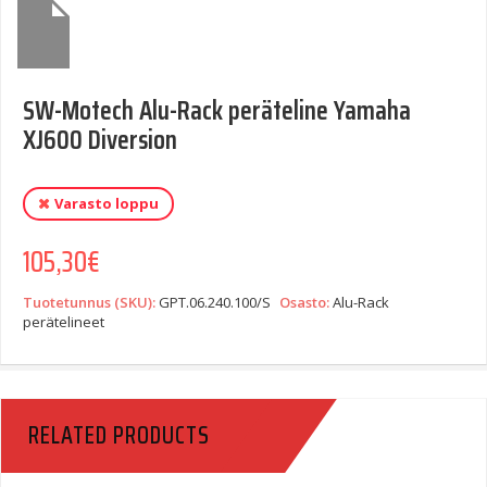
SW-Motech Alu-Rack peräteline Yamaha
XJ600 Diversion
Varasto loppu
105,30
€
Tuotetunnus (SKU):
GPT.06.240.100/S
Osasto:
Alu-Rack
perätelineet
RELATED PRODUCTS