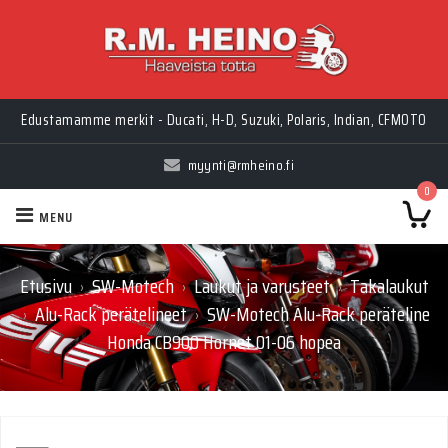
Edustamamme merkit - Ducati, H-D, Suzuki, Polaris, Indian, CFMOTO
myynti@rmheino.fi
0
MENU
Etusivu
SW-Motech
Laukut ja varusteet
Takalaukut
›
›
›
Alu-Rack perätelineet
SW-Motech Alu-Rack peräteline
›
›
Honda CB900 Hornet 01-06 hopea