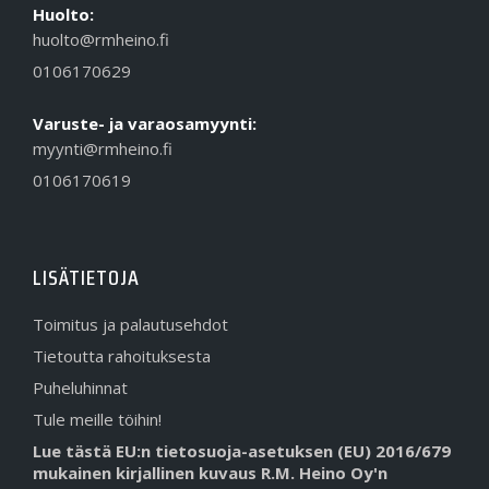
Huolto:
huolto@rmheino.fi
0106170629
Varuste- ja varaosamyynti:
myynti@rmheino.fi
0106170619
LISÄTIETOJA
Toimitus ja palautusehdot
Tietoutta rahoituksesta
Puheluhinnat
Tule meille töihin!
Lue tästä EU:n tietosuoja-asetuksen (EU) 2016/679
mukainen kirjallinen kuvaus R.M. Heino Oy'n