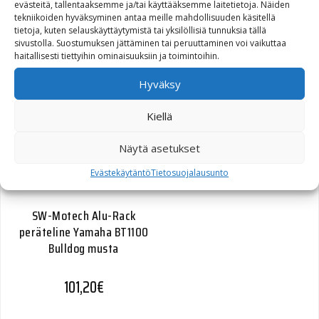
evästeitä, tallentaaksemme ja/tai käyttääksemme laitetietoja. Näiden
peräteline KTM LC8 950
tekniikoiden hyväksyminen antaa meille mahdollisuuden käsitellä
Adventure 03-05 hopea
tietoja, kuten selauskäyttäytymistä tai yksilöllisiä tunnuksia tällä
sivustolla. Suostumuksen jättäminen tai peruuttaminen voi vaikuttaa
haitallisesti tiettyihin ominaisuuksiin ja toimintoihin.
95,20
€
Hyväksy
Kiellä
Näytä asetukset
Evästekäytäntö
Tietosuojalausunto
SW-Motech Alu-Rack
peräteline Yamaha BT1100
Bulldog musta
101,20
€