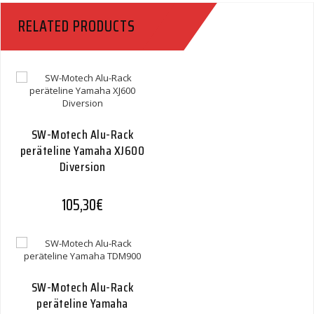
01-
RELATED PRODUCTS
06
Quantity
SW-Motech Alu-Rack
peräteline Yamaha XJ600
Diversion
105,30
€
SW-Motech Alu-Rack
peräteline Yamaha