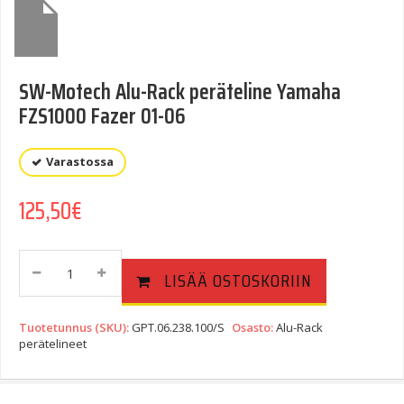
SW-Motech Alu-Rack peräteline Yamaha
FZS1000 Fazer 01-06
Varastossa
125,50
€
SW-
LISÄÄ OSTOSKORIIN
Motech
Alu-
Rack
Tuotetunnus (SKU):
GPT.06.238.100/S
Osasto:
Alu-Rack
Peräteline
perätelineet
Yamaha
FZS1000
Fazer