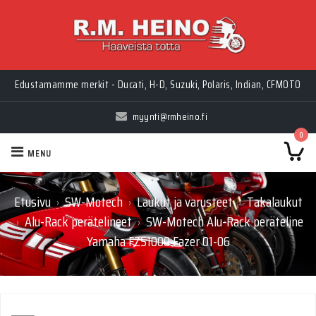
Edustamamme merkit - Ducati, H-D, Suzuki, Polaris, Indian, CFMOTO
myynti@rmheino.fi
0
MENU
Etusivu
SW-Motech
Laukut ja varusteet
Takalaukut
›
›
›
Alu-Rack perätelineet
SW-Motech Alu-Rack peräteline
›
›
Yamaha FZS1000 Fazer 01-06