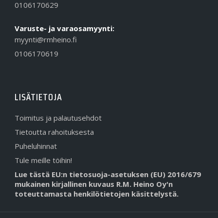
0106170629
Varuste- ja varaosamyynti:
myynti@rmheino.fi
0106170619
LISÄTIETOJA
Toimitus ja palautusehdot
Tietoutta rahoituksesta
Puheluhinnat
Tule meille töihin!
Lue tästä EU:n tietosuoja-asetuksen (EU) 2016/679
mukainen kirjallinen kuvaus R.M. Heino Oy'n
toteuttamasta henkilötietojen käsittelystä.