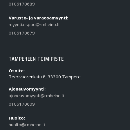
0106170689
Varuste- ja varaosamyynti:
myynti.espoo@rmheino.fi
0106170679
TAMPEREEN TOIMIPISTE
Osoite:
Teerivuorenkatu 8, 33300 Tampere
Ajoneuvomyynti:
ajoneuvomyynti@rmheino.fi
0106170609
Huolto:
huolto@rmheino.fi