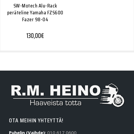
SW-Motech Alu-Rack
peräteline Yamaha FZS600
Fazer 98-04
130,00
€
OTA MEIHIN YHTEYTTÄ!
Puhelin (Vaihde):
010 617 0600