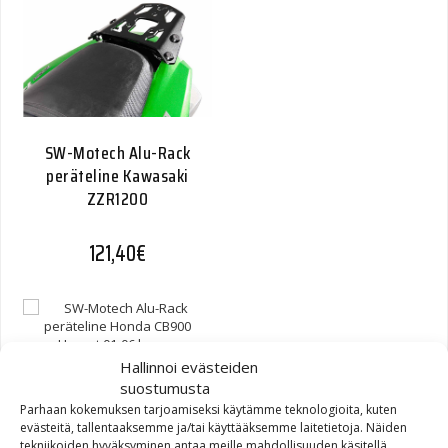
SW-Motech Alu-Rack
peräteline Kawasaki
ZZR1200
121,40
€
Hallinnoi evästeiden
SW-Motech Alu-Rack
suostumusta
peräteline Honda CB900
Parhaan kokemuksen tarjoamiseksi käytämme teknologioita, kuten
evästeitä, tallentaaksemme ja/tai käyttääksemme laitetietoja. Näiden
Hornet 01-06 hopea
tekniikoiden hyväksyminen antaa meille mahdollisuuden käsitellä