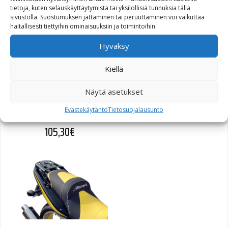
tietoja, kuten selauskäyttäytymistä tai yksilöllisiä tunnuksia tällä
125,50
€
sivustolla. Suostumuksen jättäminen tai peruuttaminen voi vaikuttaa
haitallisesti tiettyihin ominaisuuksiin ja toimintoihin.
Hyväksy
Kiellä
SW-Motech Alu-Rack
peräteline Kawasaki
Näytä asetukset
ZZR1200
Evästekäytäntö
Tietosuojalausunto
105,30
€