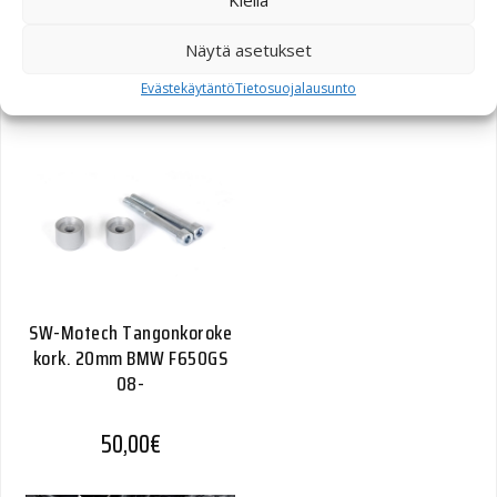
sivutelinesarja Yamaha
XT660
Näytä asetukset
Evästekäytäntö
Tietosuojalausunto
253,10
€
SW-Motech Tangonkoroke
kork. 20mm BMW F650GS
08-
50,00
€