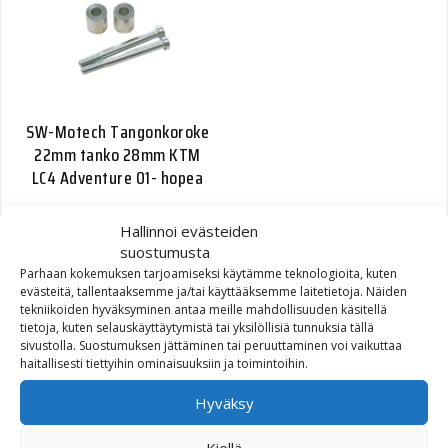
SW-Motech Tangonkoroke
22mm tanko 28mm KTM
LC4 Adventure 01- hopea
35,00
€
Hallinnoi evästeiden
suostumusta
Parhaan kokemuksen tarjoamiseksi käytämme teknologioita, kuten
evästeitä, tallentaaksemme ja/tai käyttääksemme laitetietoja. Näiden
tekniikoiden hyväksyminen antaa meille mahdollisuuden käsitellä
tietoja, kuten selauskäyttäytymistä tai yksilöllisiä tunnuksia tällä
sivustolla. Suostumuksen jättäminen tai peruuttaminen voi vaikuttaa
haitallisesti tiettyihin ominaisuuksiin ja toimintoihin.
Hyväksy
SW-Motech Quick-Lock Evo
Kiellä