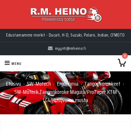
Edustamamme merkit - Ducati, H-D, Suzuki, Polaris, Indian, CFMOTO
myynti@rmheino.fi
0
MENU
Etusivu
SW-Motech
Ergonomia
Tangonkorokkeet
›
›
›
›
SW-Motech Tangonkoroke Magura/ProTaper KTM
LC4/Husqvarna musta