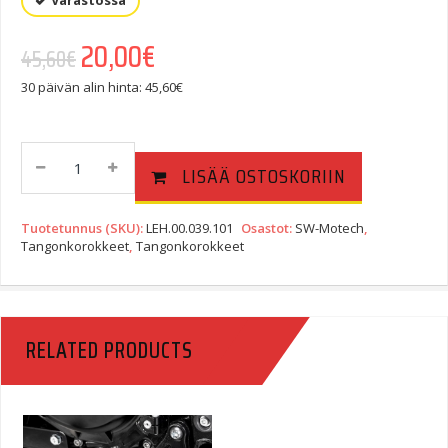
Varastossa
Alkuperäinen hinta oli: 45,60€.
20,00
€
Nykyinen hinta on: 20,00€.
45,60
€
30 päivän alin hinta:
45,60
€
SW-
LISÄÄ OSTOSKORIIN
Motech
Tangonkoroke
Magura/ProTaper
Tuotetunnus (SKU):
LEH.00.039.101
Osastot:
SW-Motech
,
KTM
Tangonkorokkeet
,
Tangonkorokkeet
LC4/Husqvarna
Musta
Quantity
RELATED PRODUCTS