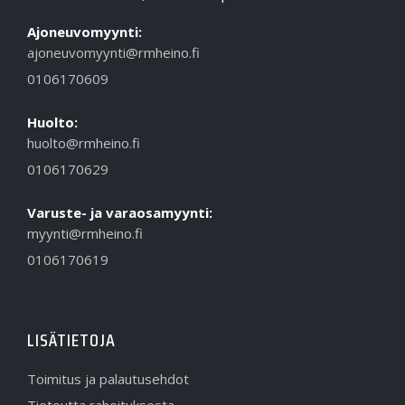
Ajoneuvomyynti:
ajoneuvomyynti@rmheino.fi
0106170609
Huolto:
huolto@rmheino.fi
0106170629
Varuste- ja varaosamyynti:
myynti@rmheino.fi
0106170619
LISÄTIETOJA
Toimitus ja palautusehdot
Tietoutta rahoituksesta