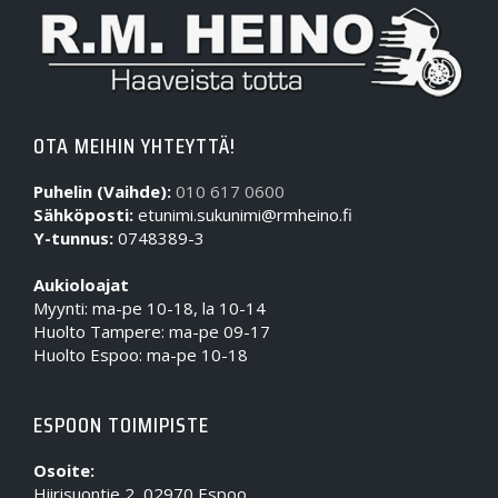
OTA MEIHIN YHTEYTTÄ!
Puhelin (Vaihde):
010 617 0600
Sähköposti:
etunimi.sukunimi@rmheino.fi
Y-tunnus:
0748389-3
Aukioloajat
Myynti: ma-pe 10-18, la 10-14
Huolto Tampere: ma-pe 09-17
Huolto Espoo: ma-pe 10-18
ESPOON TOIMIPISTE
Osoite:
Hiirisuontie 2, 02970 Espoo