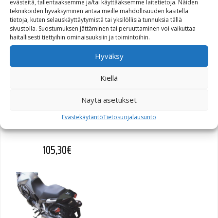
evästeitä, tallentaaksemme ja/tai käyttääksemme laitetietoja. Näiden
RS/ST 955i
tekniikoiden hyväksyminen antaa meille mahdollisuuden käsitellä
tietoja, kuten selauskäyttäytymistä tai yksilöllisiä tunnuksia tällä
sivustolla. Suostumuksen jättäminen tai peruuttaminen voi vaikuttaa
151,80
€
haitallisesti tiettyihin ominaisuuksiin ja toimintoihin.
Hyväksy
Kiellä
SW-Motech Alu-Rack
Näytä asetukset
peräteline Yamaha XJ600
Evästekäytäntö
Tietosuojalausunto
Diversion
105,30
€