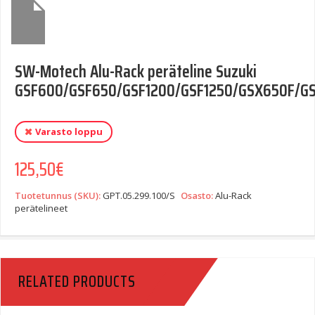
SW-Motech Alu-Rack peräteline Suzuki
GSF600/GSF650/GSF1200/GSF1250/GSX650F/G
Varasto loppu
125,50
€
Tuotetunnus (SKU):
GPT.05.299.100/S
Osasto:
Alu-Rack
perätelineet
RELATED PRODUCTS