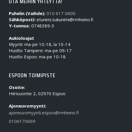
OTA MEIHIN YHTEYTTÄ!
Puhelin (Vaihde):
010 617 0600
Sähköposti:
etunimi.sukunimi@rmheino.fi
Y-tunnus:
0748389-3
Aukioloajat
Myynti: ma-pe 10-18, la 10-14
Huolto Tampere: ma-pe 09-17
Huolto Espoo: ma-pe 10-18
ESPOON TOIMIPISTE
Osoite:
Hiirisuontie 2, 02970 Espoo
Ajoneuvomyynti:
ajoneuvomyynti.espoo@rmheino.fi
0106170669