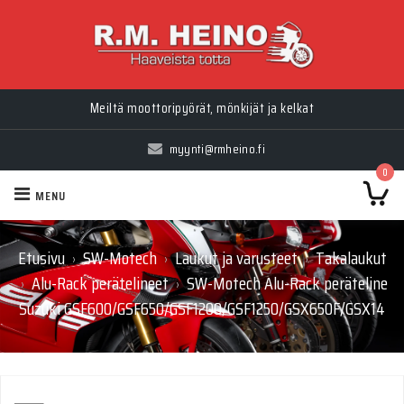
Meiltä moottoripyörät, mönkijät ja kelkat
myynti@rmheino.fi
0
MENU
Etusivu
SW-Motech
Laukut ja varusteet
Takalaukut
›
›
›
Alu-Rack perätelineet
SW-Motech Alu-Rack peräteline
›
›
Suzuki GSF600/GSF650/GSF1200/GSF1250/GSX650F/GSX14