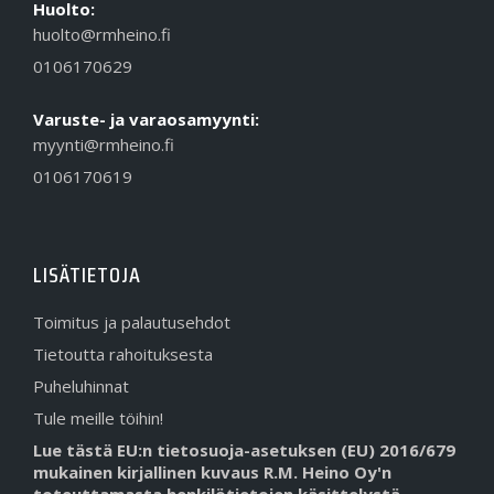
Huolto:
huolto@rmheino.fi
0106170629
Varuste- ja varaosamyynti:
myynti@rmheino.fi
0106170619
LISÄTIETOJA
Toimitus ja palautusehdot
Tietoutta rahoituksesta
Puheluhinnat
Tule meille töihin!
Lue tästä EU:n tietosuoja-asetuksen (EU) 2016/679
mukainen kirjallinen kuvaus R.M. Heino Oy'n
toteuttamasta henkilötietojen käsittelystä.