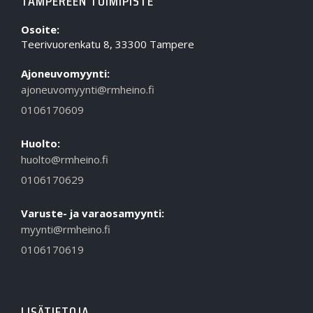
TAMPEREEN TOIMIPISTE
Osoite:
Teerivuorenkatu 8, 33300 Tampere
Ajoneuvomyynti:
ajoneuvomyynti@rmheino.fi
0106170609
Huolto:
huolto@rmheino.fi
0106170629
Varuste- ja varaosamyynti:
myynti@rmheino.fi
0106170619
LISÄTIETOJA