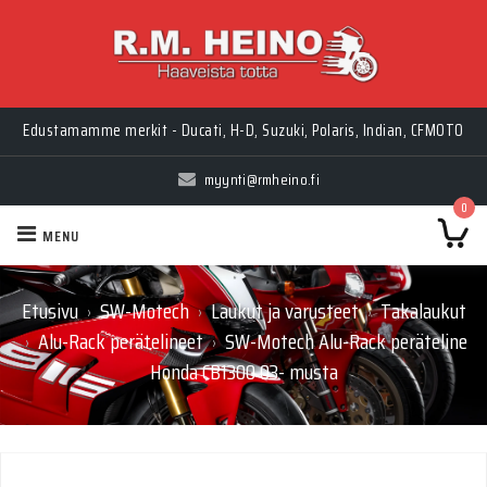
Edustamamme merkit - Ducati, H-D, Suzuki, Polaris, Indian, CFMOTO
myynti@rmheino.fi
0
MENU
Etusivu
SW-Motech
Laukut ja varusteet
Takalaukut
›
›
›
Alu-Rack perätelineet
SW-Motech Alu-Rack peräteline
›
›
Honda CB1300 03- musta