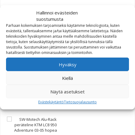
SW-Motech Alu-Rack
Hallinnoi evästeiden
peräteline Yamaha XT660
suostumusta
Parhaan kokemuksen tarjoamiseksi käytämme teknologioita, kuten
130,00
€
evästeitä, tallentaaksemme ja/tai käyttääksemme laitetietoja. Näiden
tekniikoiden hyväksyminen antaa meille mahdollisuuden käsitellä
tietoja, kuten selauskäyttäytymistä tai yksilöllisiä tunnuksia tällä
sivustolla. Suostumuksen jättäminen tai peruuttaminen voi vaikuttaa
haitallisesti tiettyihin ominaisuuksiin ja toimintoihin.
Hyväksy
SW-Motech Alu-Rack
Kiellä
peräteline Triumph Sprint
RS/ST 955i
Näytä asetukset
135,80
€
Evästekäytäntö
Tietosuojalausunto