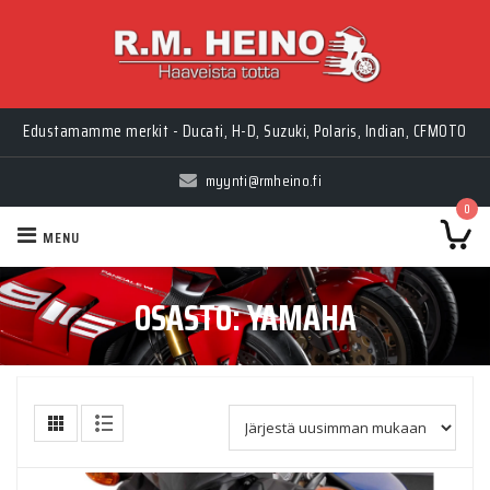
Edustamamme merkit - Ducati, H-D, Suzuki, Polaris, Indian, CFMOTO
myynti@rmheino.fi
0
MENU
OSASTO:
YAMAHA