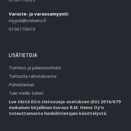
Varuste- ja varaosamyynti:
myynti@rmheino.fi
0106170619
LISÄTIETOJA
Toimitus ja palautusehdot
Tietoutta rahoituksesta
Puheluhinnat
Tule meille töihin!
Lue tästä EU:n tietosuoja-asetuksen (EU) 2016/679
mukainen kirjallinen kuvaus R.M. Heino Oy'n
toteuttamasta henkilötietojen käsittelystä.