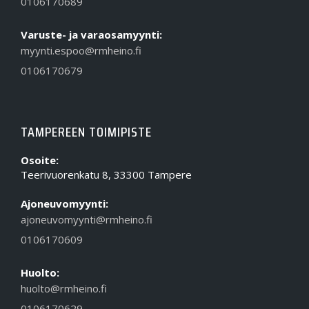
0106170689
Varuste- ja varaosamyynti:
myynti.espoo@rmheino.fi
0106170679
TAMPEREEN TOIMIPISTE
Osoite:
Teerivuorenkatu 8, 33300 Tampere
Ajoneuvomyynti:
ajoneuvomyynti@rmheino.fi
0106170609
Huolto:
huolto@rmheino.fi
0106170629