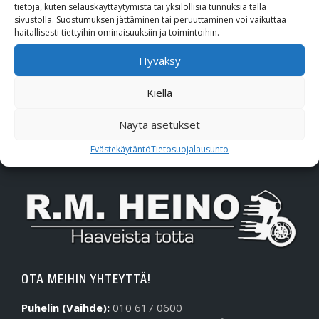
tietoja, kuten selauskäyttäytymistä tai yksilöllisiä tunnuksia tällä
sivustolla. Suostumuksen jättäminen tai peruuttaminen voi vaikuttaa
Polaris
haitallisesti tiettyihin ominaisuuksiin ja toimintoihin.
Suzuki
Hyväksy
SW-Motech
Kiellä
Varaosat/Sekalaiset
Näytä asetukset
Evästekäytäntö
Tietosuojalausunto
OTA MEIHIN YHTEYTTÄ!
Puhelin (Vaihde):
010 617 0600