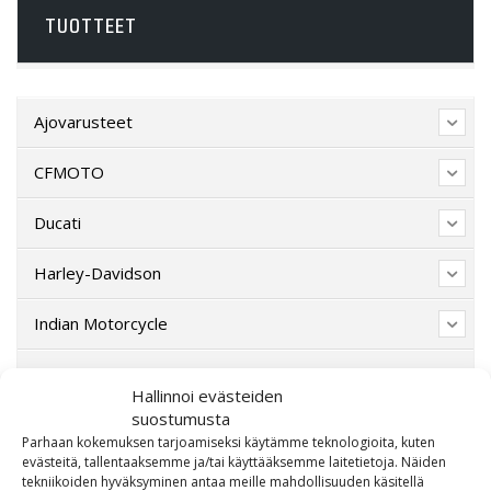
TUOTTEET
Ajovarusteet
CFMOTO
Ducati
Harley-Davidson
Indian Motorcycle
Lahjakortti
Hallinnoi evästeiden
suostumusta
Lisävarusteet
Parhaan kokemuksen tarjoamiseksi käytämme teknologioita, kuten
evästeitä, tallentaaksemme ja/tai käyttääksemme laitetietoja. Näiden
Poistotori
tekniikoiden hyväksyminen antaa meille mahdollisuuden käsitellä