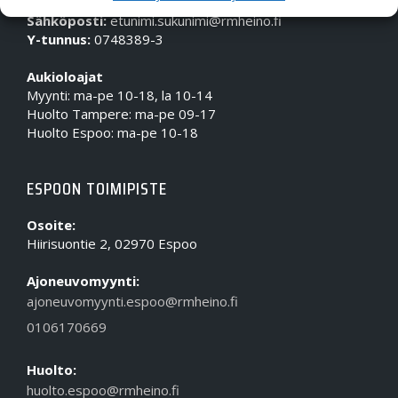
Puhelin (Vaihde):
010 617 0600
Sähköposti:
etunimi.sukunimi@rmheino.fi
Y-tunnus:
0748389-3
Aukioloajat
Myynti: ma-pe 10-18, la 10-14
Huolto Tampere: ma-pe 09-17
Huolto Espoo: ma-pe 10-18
ESPOON TOIMIPISTE
Osoite:
Hiirisuontie 2, 02970 Espoo
Ajoneuvomyynti:
ajoneuvomyynti.espoo@rmheino.fi
0106170669
Huolto:
huolto.espoo@rmheino.fi