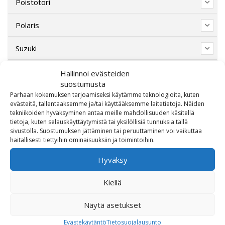
Poistotori
Polaris
Suzuki
SW-Motech
Hallinnoi evästeiden
suostumusta
Varaosat/Sekalaiset
Parhaan kokemuksen tarjoamiseksi käytämme teknologioita, kuten
evästeitä, tallentaaksemme ja/tai käyttääksemme laitetietoja. Näiden
tekniikoiden hyväksyminen antaa meille mahdollisuuden käsitellä
tietoja, kuten selauskäyttäytymistä tai yksilöllisiä tunnuksia tällä
sivustolla. Suostumuksen jättäminen tai peruuttaminen voi vaikuttaa
haitallisesti tiettyihin ominaisuuksiin ja toimintoihin.
Hyväksy
Kiellä
OTA MEIHIN YHTEYTTÄ!
Näytä asetukset
Evästekäytäntö
Tietosuojalausunto