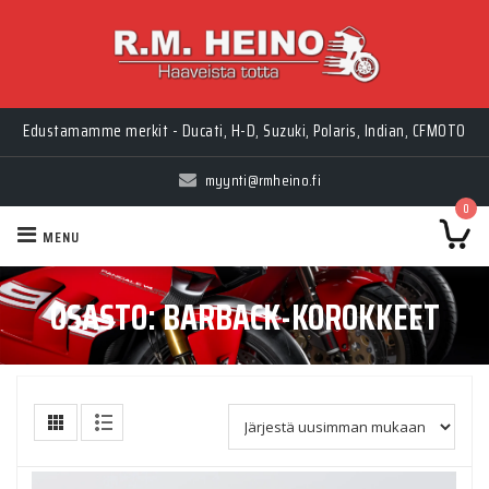
Edustamamme merkit - Ducati, H-D, Suzuki, Polaris, Indian, CFMOTO
myynti@rmheino.fi
0
MENU
OSASTO:
BARBACK-KOROKKEET