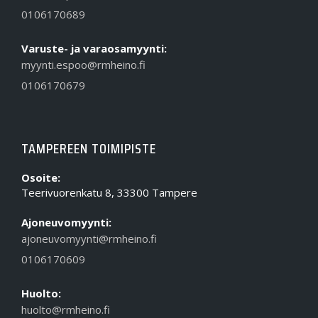
0106170689
Varuste- ja varaosamyynti:
myynti.espoo@rmheino.fi
0106170679
TAMPEREEN TOIMIPISTE
Osoite:
Teerivuorenkatu 8, 33300 Tampere
Ajoneuvomyynti:
ajoneuvomyynti@rmheino.fi
0106170609
Huolto:
huolto@rmheino.fi