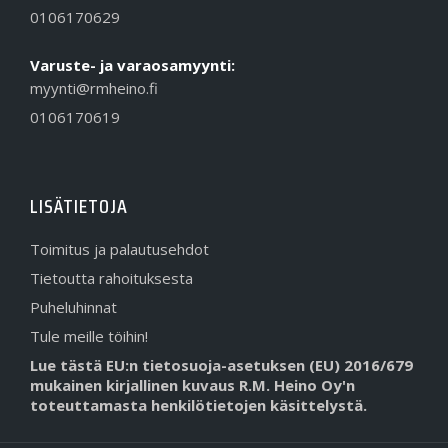
0106170629
Varuste- ja varaosamyynti:
myynti@rmheino.fi
0106170619
LISÄTIETOJA
Toimitus ja palautusehdot
Tietoutta rahoituksesta
Puheluhinnat
Tule meille töihin!
Lue tästä EU:n tietosuoja-asetuksen (EU) 2016/679
mukainen kirjallinen kuvaus R.M. Heino Oy'n
toteuttamasta henkilötietojen käsittelystä.