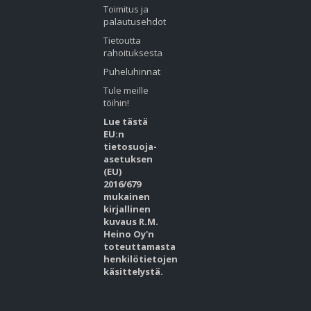
Toimitus ja
palautusehdot
Tietoutta
rahoituksesta
Puheluhinnat
Tule meille
töihin!
Lue tästä
EU:n
tietosuoja-
asetuksen
(EU)
2016/679
mukainen
kirjallinen
kuvaus R.M.
Heino Oy'n
toteuttamasta
henkilötietojen
käsittelystä.