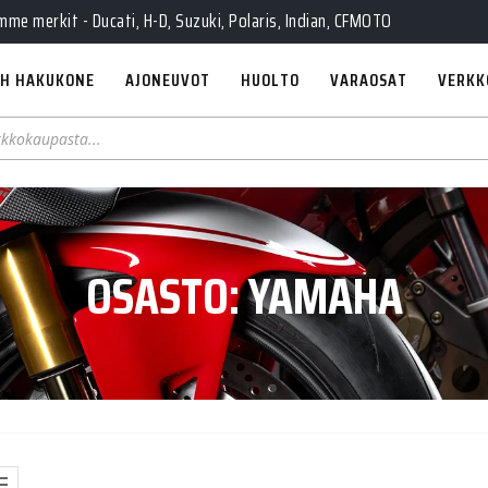
e merkit - Ducati, H-D, Suzuki, Polaris, Indian, CFMOTO
H HAKUKONE
AJONEUVOT
HUOLTO
VARAOSAT
VERKK
OSASTO:
YAMAHA