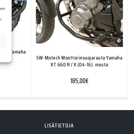
nen
i
auta Yamaha
SW-Motech Moottorinsuojarauta Yamaha
XT 660 R / X (04-16). musta
äinen hinta oli: 110,80€.
Nykyinen hinta on: 50,00€.
€
185,00
€
LISÄTIETOJA