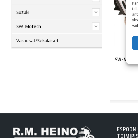
Par
tal
Suzuki
ant
yks
vai
SW-Motech
Varaosat/Sekalaiset
SW-Motech
ESPOON
TOIMIPI