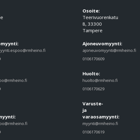
Osoite:
ie
Teerivuorenkatu
8, 33300
Tampere
myynti:
Ajoneuvomyynti:
yynti.espoo@rmheino.fi
ajoneuvomyynti@rmheino.fi
9
0106170609
Huolto:
oo@rmheino.fi
huolto@rmheino.fi
9
0106170629
Varuste-
ja
yynti:
varaosamyynti:
oo@rmheino.fi
myynti@rmheino.fi
9
0106170619