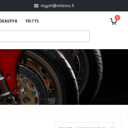
myynti@rmheino.fi
0
OKAUPPA
YRITYS