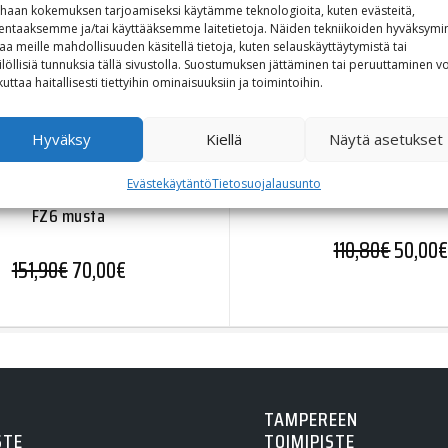
haan kokemuksen tarjoamiseksi käytämme teknologioita, kuten evästeitä,
lentaaksemme ja/tai käyttääksemme laitetietoja. Näiden tekniikoiden hyväksymi
aa meille mahdollisuuden käsitellä tietoja, kuten selauskäyttäytymistä tai
ilöllisiä tunnuksia tällä sivustolla. Suostumuksen jättäminen tai peruuttaminen vo
kuttaa haitallisesti tiettyihin ominaisuuksiin ja toimintoihin.
Hyväksy
Kiellä
Näytä asetukset
SW-Motech Moottorinsuojar
Evästekäytäntö
Tietosuojalausunto
 Moottorinsuojarauta Yamaha
MT-03 musta
FZ6 musta
Alkuper
110,80
€
50,00
Alkuperäinen hinta oli: 151,90€.
Nykyinen hinta on: 70,00€.
151,90
€
70,00
€
TAMPEREEN
STE
TOIMIPISTE