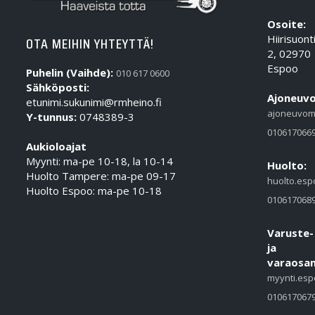
Osoite:
Hiirisuont
OTA MEIHIN YHTEYTTÄ!
2, 02970
Espoo
Puhelin (Vaihde):
010 617 0600
Sähköposti:
Ajoneuvo
etunimi.sukunimi@rmheino.fi
ajoneuvom
Y-tunnus:
0748389-3
010617066
Aukioloajat
Myynti: ma-pe 10-18, la 10-14
Huolto:
Huolto Tampere: ma-pe 09-17
huolto.esp
Huolto Espoo: ma-pe 10-18
010617068
Varuste-
ja
varaosam
myynti.esp
010617067