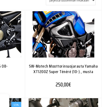
6 08-
SW-Motech Moottorinsuojarauta Yamaha
XT1200Z Super Ténéré (10-)., musta
250,00
€
55%