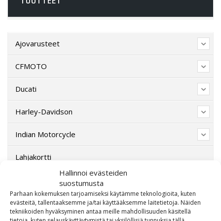
Ajovarusteet
CFMOTO
Ducati
Harley-Davidson
Indian Motorcycle
Lahjakortti
Hallinnoi evästeiden
Lisävarusteet
suostumusta
Parhaan kokemuksen tarjoamiseksi käytämme teknologioita, kuten
Poistotori
evästeitä, tallentaaksemme ja/tai käyttääksemme laitetietoja. Näiden
tekniikoiden hyväksyminen antaa meille mahdollisuuden käsitellä
tietoja, kuten selauskäyttäytymistä tai yksilöllisiä tunnuksia tällä