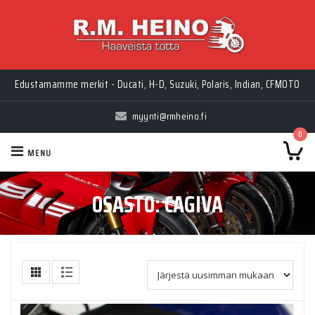
Edustamamme merkit - Ducati, H-D, Suzuki, Polaris, Indian, CFMOTO
myynti@rmheino.fi
0
MENU
OSASTO:
CAGIVA