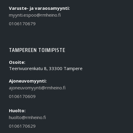
Varuste- ja varaosamyynti:
myynti.espoo@rmheino.fi
0106170679
TAMPEREEN TOIMIPISTE
Osoite:
Teerivuorenkatu 8, 33300 Tampere
Ajoneuvomyynti:
ajoneuvomyynti@rmheino.fi
0106170609
Huolto:
huolto@rmheino.fi
0106170629