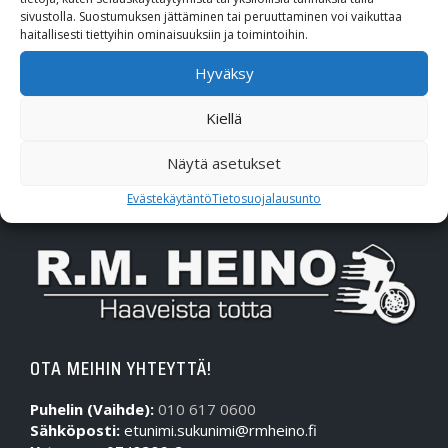
Polaris
sivustolla. Suostumuksen jättäminen tai peruuttaminen voi vaikuttaa
haitallisesti tiettyihin ominaisuuksiin ja toimintoihin.
Suzuki
Hyväksy
SW-Motech
Kiellä
Varaosat/Sekalaiset
Näytä asetukset
Evästekäytäntö
Tietosuojalausunto
OTA MEIHIN YHTEYTTÄ!
Puhelin (Vaihde):
010 617 0600
Sähköposti:
etunimi.sukunimi@rmheino.fi