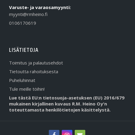
Varuste- ja varaosamyynti:
myynti@rmheino.fi
0106170619
LISÄTIETOJA
Toimitus ja palautusehdot
Tietoutta rahoituksesta
Puheluhinnat
Tule meille töihin!
Lue tästä EU:n tietosuoja-asetuksen (EU) 2016/679
mukainen kirjallinen kuvaus R.M. Heino Oy'n
toteuttamasta henkilötietojen käsittelystä.