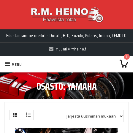
Edustamamme merkit - Ducati, H-D, Suzuki, Polaris, Indian, CFMOTO
myynti@rmheino.fi
0
MENU
OSASTO:
YAMAHA