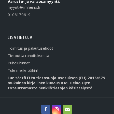
Varuste- ja varaosamyynti:
myynti@rmheino.fi
0106170619
LISÄTIETOJA
Toimitus ja palautusehdot
Tietoutta rahoituksesta
Puheluhinnat
Tule meille töihin!
Lue tästä EU:n tietosuoja-asetuksen (EU) 2016/679
mukainen kirjallinen kuvaus R.M. Heino Oy'n
toteuttamasta henkilötietojen käsittelystä.