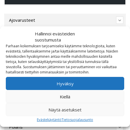
Ajovarusteet
CFMOTO
Hallinnoi evästeiden
suostumusta
Parhaan kokemuksen tarjoamiseksi käytämme teknologioita, kuten
Ducati
evästeitä, tallentaaksemme ja/tai käyttääksemme laitetietoja. Näiden
tekniikoiden hyväksyminen antaa meille mahdollisuuden käsitellä
Harley-Davidson
tietoja, kuten selauskäyttäytymistä tai yksilöllisiä tunnuksia tällä
sivustolla. Suostumuksen jättäminen tai peruuttaminen voi vaikuttaa
haitallisesti tiettyihin ominaisuuksiin ja toimintoihin.
Indian Motorcycle
Hyväksy
Lahjakortti
Kiellä
Lisävarusteet
Näytä asetukset
Poistotori
Evästekäytäntö
Tietosuojalausunto
Polaris