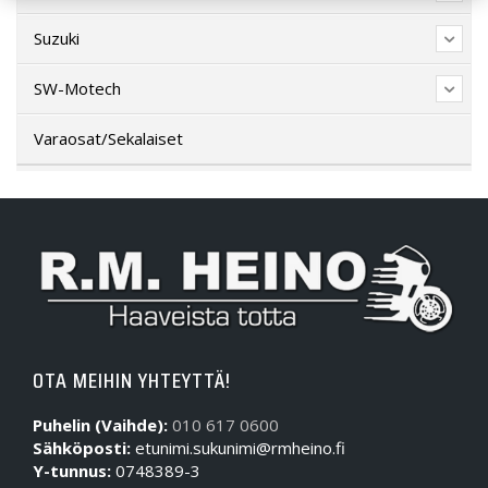
Suzuki
SW-Motech
Varaosat/Sekalaiset
OTA MEIHIN YHTEYTTÄ!
Puhelin (Vaihde):
010 617 0600
Sähköposti:
etunimi.sukunimi@rmheino.fi
Y-tunnus:
0748389-3