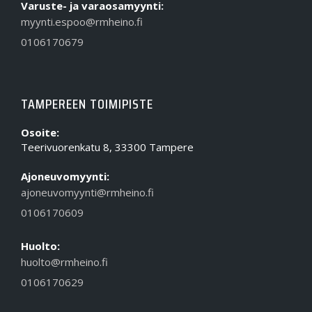
Varuste- ja varaosamyynti:
myynti.espoo@rmheino.fi
0106170679
TAMPEREEN TOIMIPISTE
Osoite:
Teerivuorenkatu 8, 33300 Tampere
Ajoneuvomyynti:
ajoneuvomyynti@rmheino.fi
0106170609
Huolto:
huolto@rmheino.fi
0106170629