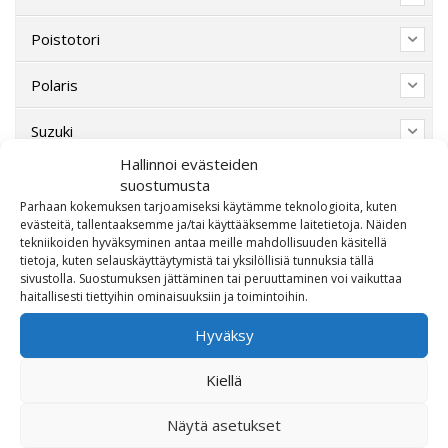
Poistotori
Polaris
Suzuki
Hallinnoi evästeiden
SW-Motech
suostumusta
Parhaan kokemuksen tarjoamiseksi käytämme teknologioita, kuten
Varaosat/Sekalaiset
evästeitä, tallentaaksemme ja/tai käyttääksemme laitetietoja. Näiden
tekniikoiden hyväksyminen antaa meille mahdollisuuden käsitellä
tietoja, kuten selauskäyttäytymistä tai yksilöllisiä tunnuksia tällä
sivustolla. Suostumuksen jättäminen tai peruuttaminen voi vaikuttaa
haitallisesti tiettyihin ominaisuuksiin ja toimintoihin.
Hyväksy
Kiellä
Näytä asetukset
OTA MEIHIN YHTEYTTÄ!