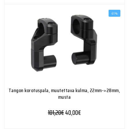
61%
Tangon korotuspala, muutettava kulma, 22mm->28mm,
musta
Alkuperäinen hinta oli: 101,20
Nykyinen hinta on: 40
101,20
€
40,00
€