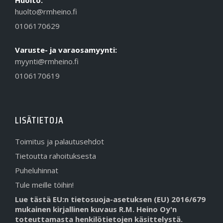
Huolto:
huolto@rmheino.fi
0106170629
Varuste- ja varaosamyynti:
myynti@rmheino.fi
0106170619
LISÄTIETOJA
Toimitus ja palautusehdot
Tietoutta rahoituksesta
Puheluhinnat
Tule meille töihin!
Lue tästä EU:n tietosuoja-asetuksen (EU) 2016/679
mukainen kirjallinen kuvaus R.M. Heino Oy'n
toteuttamasta henkilötietojen käsittelystä.