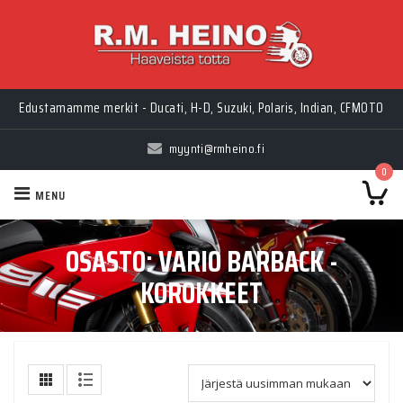
Edustamamme merkit - Ducati, H-D, Suzuki, Polaris, Indian, CFMOTO
myynti@rmheino.fi
0
MENU
OSASTO:
VARIO BARBACK -
KOROKKEET