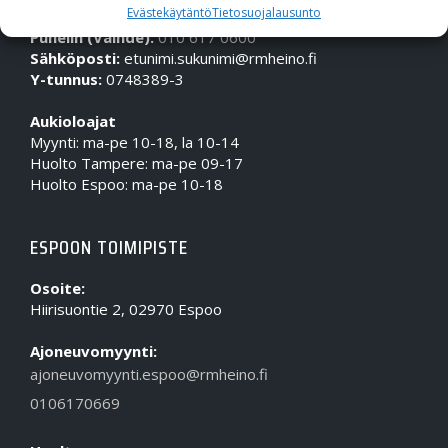
Evästekäytäntö
Tietosuojalausunto
Puhelin (Vaihde):
010 617 0600
Sähköposti:
etunimi.sukunimi@rmheino.fi
Y-tunnus:
0748389-3
Aukioloajat
Myynti: ma-pe 10-18, la 10-14
Huolto Tampere: ma-pe 09-17
Huolto Espoo: ma-pe 10-18
ESPOON TOIMIPISTE
Osoite:
Hiirisuontie 2, 02970 Espoo
Ajoneuvomyynti:
ajoneuvomyynti.espoo@rmheino.fi
0106170669