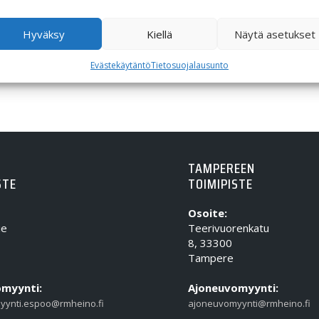
Hyväksy
Kiellä
Näytä asetukset
Evästekäytäntö
Tietosuojalausunto
TAMPEREEN
STE
TOIMIPISTE
Osoite:
ie
Teerivuorenkatu
8, 33300
Tampere
myynti:
Ajoneuvomyynti:
yynti.espoo@rmheino.fi
ajoneuvomyynti@rmheino.fi