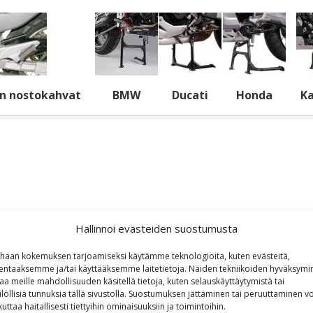
n nostokahvat
BMW
Ducati
Honda
K
Hallinnoi evästeiden suostumusta
haan kokemuksen tarjoamiseksi käytämme teknologioita, kuten evästeitä,
lentaaksemme ja/tai käyttääksemme laitetietoja. Näiden tekniikoiden hyväksymi
aa meille mahdollisuuden käsitellä tietoja, kuten selauskäyttäytymistä tai
ilöllisiä tunnuksia tällä sivustolla. Suostumuksen jättäminen tai peruuttaminen vo
kuttaa haitallisesti tiettyihin ominaisuuksiin ja toimintoihin.