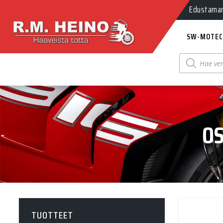
Edustamamm
SW-MOTEC
Products
search
O
TUOTTEET