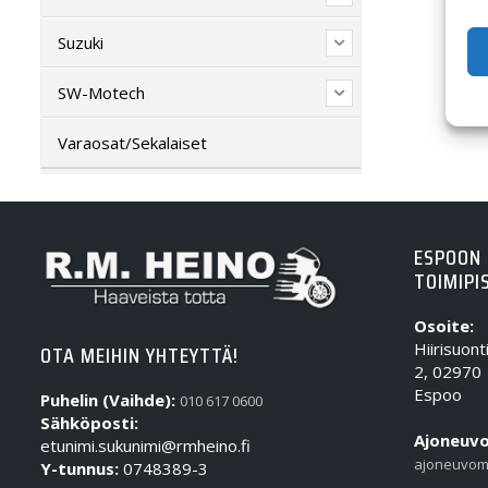
Suzuki
SW-Motech
Varaosat/Sekalaiset
ESPOON
TOIMIPI
Osoite:
Hiirisuont
OTA MEIHIN YHTEYTTÄ!
2, 02970
Espoo
Puhelin (Vaihde):
010 617 0600
Sähköposti:
Ajoneuvo
etunimi.sukunimi@rmheino.fi
ajoneuvom
Y-tunnus:
0748389-3