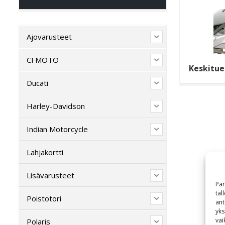
Ajovarusteet
CFMOTO
Keskitue
Ducati
Harley-Davidson
Indian Motorcycle
Lahjakortti
Lisävarusteet
Par
tal
Poistotori
ant
yks
vai
Polaris