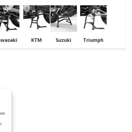
awasaki
KTM
Suzuki
Triumph
nen
i