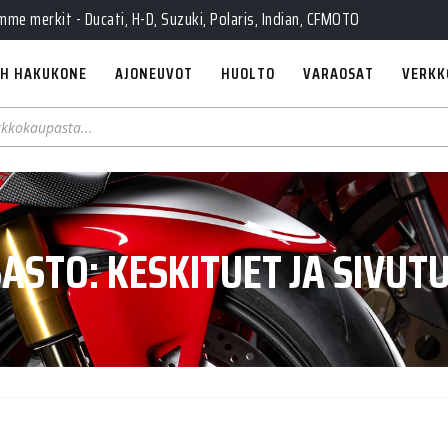
e merkit - Ducati, H-D, Suzuki, Polaris, Indian, CFMOTO
H HAKUKONE
AJONEUVOT
HUOLTO
VARAOSAT
VERKK
SASTO:
KESKITUET JA SIVUT