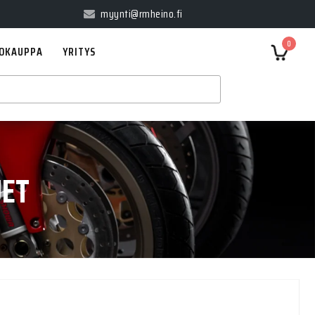
myynti@rmheino.fi
0
OKAUPPA
YRITYS
UET