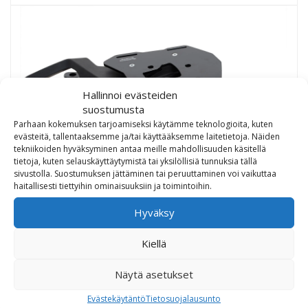
Hallinnoi evästeiden
suostumusta
Parhaan kokemuksen tarjoamiseksi käytämme teknologioita, kuten
evästeitä, tallentaaksemme ja/tai käyttääksemme laitetietoja. Näiden
tekniikoiden hyväksyminen antaa meille mahdollisuuden käsitellä
tietoja, kuten selauskäyttäytymistä tai yksilöllisiä tunnuksia tällä
sivustolla. Suostumuksen jättäminen tai peruuttaminen voi vaikuttaa
haitallisesti tiettyihin ominaisuuksiin ja toimintoihin.
SW-Motech Alu-Rack peräteline KTM 990 SMT
Hyväksy
81,00
€
Kiellä
Näytä asetukset
Evästekäytäntö
Tietosuojalausunto