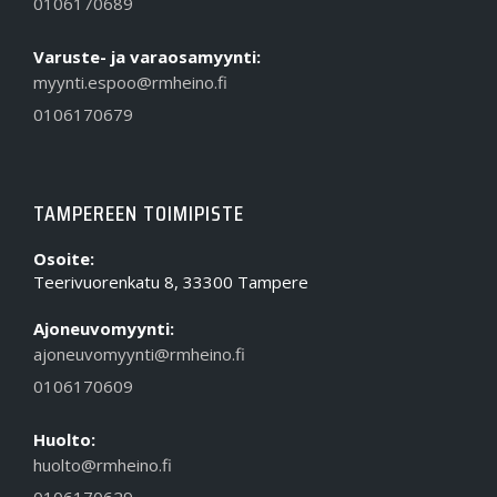
0106170689
Varuste- ja varaosamyynti:
myynti.espoo@rmheino.fi
0106170679
TAMPEREEN TOIMIPISTE
Osoite:
Teerivuorenkatu 8, 33300 Tampere
Ajoneuvomyynti:
ajoneuvomyynti@rmheino.fi
0106170609
Huolto:
huolto@rmheino.fi
0106170629