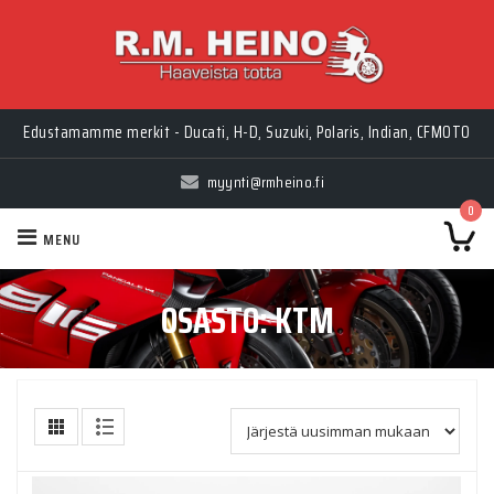
Edustamamme merkit - Ducati, H-D, Suzuki, Polaris, Indian, CFMOTO
myynti@rmheino.fi
0
MENU
OSASTO:
KTM