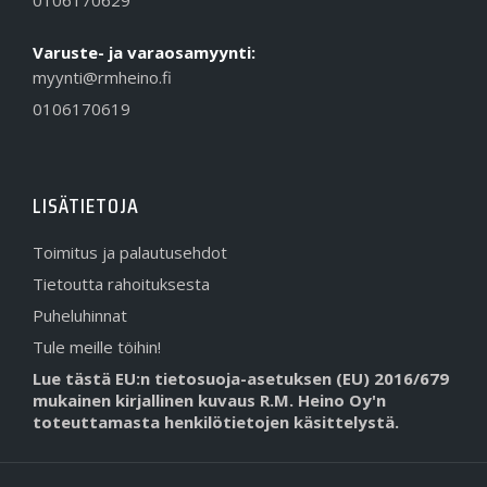
Varuste- ja varaosamyynti:
myynti@rmheino.fi
0106170619
LISÄTIETOJA
Toimitus ja palautusehdot
Tietoutta rahoituksesta
Puheluhinnat
Tule meille töihin!
Lue tästä EU:n tietosuoja-asetuksen (EU) 2016/679
mukainen kirjallinen kuvaus R.M. Heino Oy'n
toteuttamasta henkilötietojen käsittelystä.