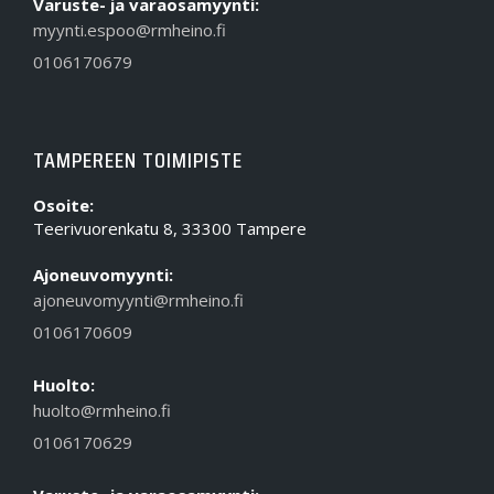
Varuste- ja varaosamyynti:
myynti.espoo@rmheino.fi
0106170679
TAMPEREEN TOIMIPISTE
Osoite:
Teerivuorenkatu 8, 33300 Tampere
Ajoneuvomyynti:
ajoneuvomyynti@rmheino.fi
0106170609
Huolto:
huolto@rmheino.fi
0106170629