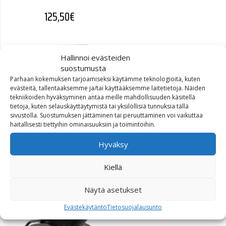
125,50
€
Hallinnoi evästeiden
suostumusta
Parhaan kokemuksen tarjoamiseksi käytämme teknologioita, kuten
evästeitä, tallentaaksemme ja/tai käyttääksemme laitetietoja. Näiden
tekniikoiden hyväksyminen antaa meille mahdollisuuden käsitellä
tietoja, kuten selauskäyttäytymistä tai yksilöllisiä tunnuksia tällä
sivustolla. Suostumuksen jättäminen tai peruuttaminen voi vaikuttaa
SW-Motech Alu-Rack
haitallisesti tiettyihin ominaisuuksiin ja toimintoihin.
peräteline Honda CB600
Hornet 98-06 hopea
Hyväksy
Kiellä
158,20
€
Näytä asetukset
Evästekäytäntö
Tietosuojalausunto