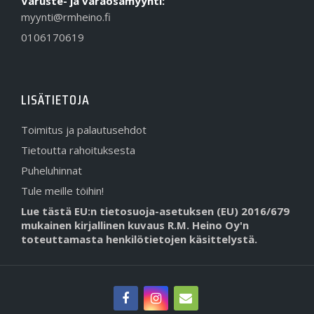
Varuste- ja varaosamyynti:
myynti@rmheino.fi
0106170619
LISÄTIETOJA
Toimitus ja palautusehdot
Tietoutta rahoituksesta
Puheluhinnat
Tule meille töihin!
Lue tästä EU:n tietosuoja-asetuksen (EU) 2016/679
mukainen kirjallinen kuvaus R.M. Heino Oy'n
toteuttamasta henkilötietojen käsittelystä.