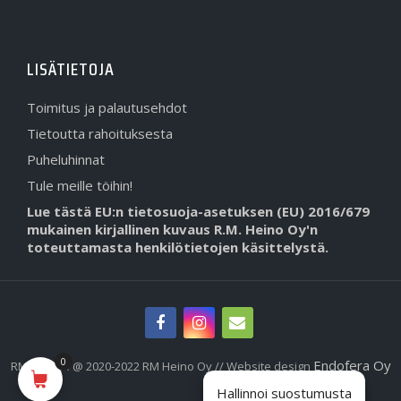
LISÄTIETOJA
Toimitus ja palautusehdot
Tietoutta rahoituksesta
Puheluhinnat
Tule meille töihin!
Lue tästä EU:n tietosuoja-asetuksen (EU) 2016/679
mukainen kirjallinen kuvaus R.M. Heino Oy'n
toteuttamasta henkilötietojen käsittelystä.
0
Endofera Oy
RMHeino.fi @ 2020-2022 RM Heino Oy // Website design
Hallinnoi suostumusta