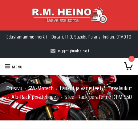
Edustamamme merkit - Ducati, H-D, Suzuki, Polaris, Indian, CFMOTO
myynti@rmheino.fi
0
MENU
Etusivu
SW-Motech
Laukut ja varusteet
Takalaukut
›
›
›
Alu-Rack perätelineet
Steel-Rack peräteline KTM 950
›
›
SM