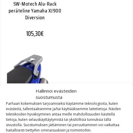
SW-Motech Alu-Rack
peräteline Yamaha XJ900
Diversion
105,30
€
Hallinnoi evästeiden
SW-Motech Alu-Rack
suostumusta
peräteline Honda CB900
Parhaan kokemuksen tarjoamiseksi käytämme teknologioita, kuten
Hornet 01-06 musta
evästeitä, tallentaaksemme ja/tai käyttääksemme laitetietoja. Näiden
tekniikoiden hyväksyminen antaa meille mahdollisuuden käsitellä
tietoja, kuten selauskäyttäytymistä tai yksilöllisiä tunnuksia tällä
130,00
€
sivustolla. Suostumuksen jättäminen tai peruuttaminen voi vaikuttaa
haitallisesti tiettyihin ominaisuuksiin ja toimintoihin.