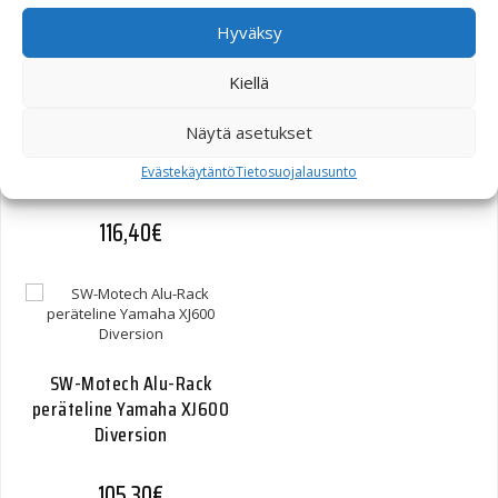
Hyväksy
Kiellä
SW-Motech Alu-Rack
Näytä asetukset
peräteline Yamaha XJ900
Diversion
Evästekäytäntö
Tietosuojalausunto
116,40
€
SW-Motech Alu-Rack
peräteline Yamaha XJ600
Diversion
105,30
€