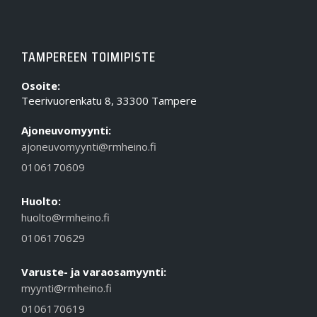
TAMPEREEN TOIMIPISTE
Osoite:
Teerivuorenkatu 8, 33300 Tampere
Ajoneuvomyynti:
ajoneuvomyynti@rmheino.fi
0106170609
Huolto:
huolto@rmheino.fi
0106170629
Varuste- ja varaosamyynti:
myynti@rmheino.fi
0106170619