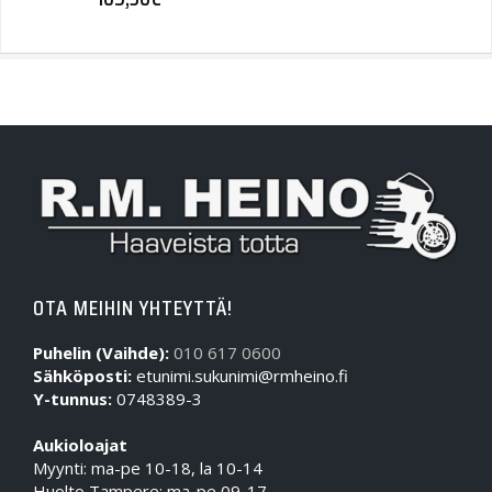
OTA MEIHIN YHTEYTTÄ!
Puhelin (Vaihde):
010 617 0600
Sähköposti:
etunimi.sukunimi@rmheino.fi
Y-tunnus:
0748389-3
Aukioloajat
Myynti: ma-pe 10-18, la 10-14
Huolto Tampere: ma-pe 09-17