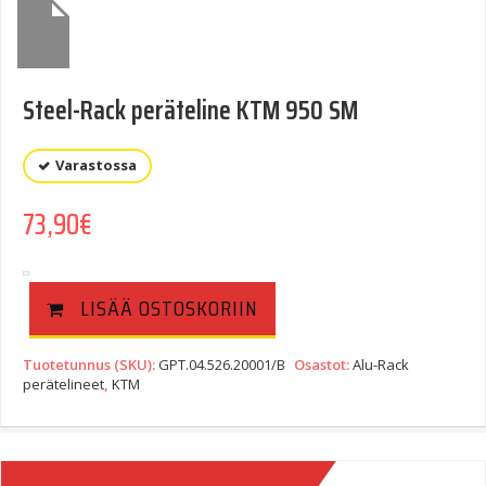
Steel-Rack peräteline KTM 950 SM
Varastossa
73,90
€
LISÄÄ OSTOSKORIIN
Tuotetunnus (SKU):
GPT.04.526.20001/B
Osastot:
Alu-Rack
perätelineet
,
KTM